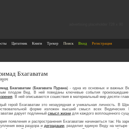
advertising placeholder 728 х 90
осты
Цитатник
Книги
Трекер
Поиск
Вход
Регистрация
имад Бхагаватам
तपुराण
мад Бхагаватам
(
Бхагавата Пурана
) - одна из основных и важных В
лым плодом Вед. В ней поведаны ключевые события произошедши
ворения
. В ней описываются сошествия в материальный мир десяти гла
дый герой Бхагаватам это незаурядная и уникальная личность. В Шр
ествовательной форме изложен высший смысл всех Ведических 
гаватам дарует подлинный
смысл жизни
для каждого воплощенного суще
ория появления и распространения Бхагаватам начинаеться так: На за
тупления века раздора и
деградации
, разделил единую Веду на четыре 