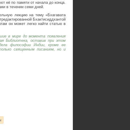
ют её по памяти от начала до конца.
ми в течении семи дней.
ельную лекцию на тему «Бхагавата
отредактированной Бхактисиддхантой
атам он может легко найти статью в
шие в мире до момента появления
кая Библиотека, оставив при этом
дела философии Индии, кроме ее
только священным писанием, но и
ы