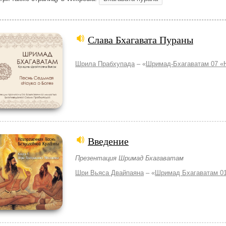
Слава Бхагавата Пураны
Шрила Прабхупада
– «
Шримад-Бхагаватам 07 «Н
Введение
Презентация Шримад Бхагаватам
Шри Вьяса Двайпаяна
– «
Шримад Бхагаватам 01