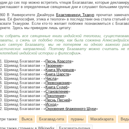
ндии до сих пор можно встретить чтецов Бхагаватам, которые декламиру
приглашают в определенные священные дни и слушают большими группа
860 В Университете Джайпура
Бхактивнинод Тхакур
прочитал замечат
ана. Её философия, этика и теологи» в последствии она стала статьей 
асвати Тхакуром. Если кто-то желает поближе познакомиться с Бхагав
ернете. Здесь мы приведем лишь цитату:
ли собрать все священные книги индийской теологии, существовав
гаваты, и сжечь их подобно тому, как была сожжена Александрийс
ько святую Бхагавату, мы не потеряем ни одного важного раз
истических направлений. Поэтому Бхагавату можно считать не 
иклопедией индийской истории и философии
».
Шримад Бхагаватам - «
Песнь Красоте
»
Шримад Бхагаватам - «
Творение
»
Шримад Бхагаватам - «
Книга Мудрецов
»
Шримад Бхагаватам - «
Книга Царств
»
Шримад Бхагаватам - «
Числа
»
Шримад Бхагаватам - «
Первозаконие
»
Шримад Бхагаватам - «
Книга Судеб
»
Шримад Бхагаватам - «
Становление
»
Шримад Бхагаватам - «
Поколения
»
Шримад Бхагаватам - «
Песнь Песней
»
Шримад Бхагаватам - «
Исход
»
Шримад Бхагаватам - «
Окровения блаженного Шуки
»
три также:
Вьяса
Бхагавад-гита
пураны
Махабхарата
Вед
три также страницу в Wikipedia:
Бхагавата-пурана