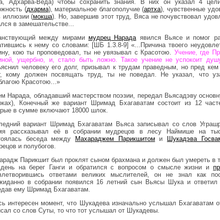
а, Адхарва-Веда) чтобы сохранить знания. В них он указал 4 цел
ожность (
дхарма
), материальное благополучие (
артха
), чувственные удо
в иллюзии (
мокша
). Но, завершив этот труд, Вяса не почувствовал удо
ался в замешательстве...
анствующий между мирами
мудрец Нарада
явился Вьясе и помог ра
атившись к нему со словами: [ШБ 1.3.8-9] «...Причина твоего неудовле
ину, кою ты проповедовал, ты не увязывал с Красотою.
Учение, где П
иной, ущербно, и, стало быть ложно. Такое учение не уcпокоит душ
ъяснил человеку его долг, призывал к трудам праведным, но пред кем
г, кому должен посвящать труд, ты не поведал. Не указал, что у
благою Красотою...»
ем Нарада, обладавший мастерством поэзии, передал Вьясадэву основн
оках), Конечный же вариант Шримад Бхагаватам состоит из 12 часте
орые в сумме включают 18000 шлок.
ледний вариант Шримад Бхагаватам Вьяса записывал со слов Уграшр
мя рассказывал её в собрании мудрецов в лесу Наймише на тыс
тоялась беседа между
Махараджем Парикшитом
и
Шукадэва Госва
рецов и полубогов.
арадж Парикшит был проклят сыном брахмана и должен был умереть в т
 день на берег Ганги и обратился с вопросом о смысле жизни и
пр
влетворившись ответами великих мыслителей, он не знал как по
жиданно в собрании появился 16 летний сын Вьясы Шука и ответил 
едав ему Шримад Бхагаватам.
сь интересен момент, что Шукадева изначально услышал Бхагаватам от
исал со слов Суты, то что тот услышал от Шукадевы.