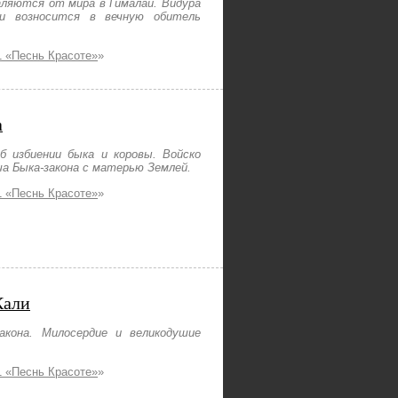
аляются от мира в Гималаи. Видура
ди возносится в вечную обитель
 «Песнь Красоте»
»
а
 избиении быка и коровы. Войско
а Быка-закона с матерью Землей.
 «Песнь Красоте»
»
Кали
акона. Милосердие и великодушие
 «Песнь Красоте»
»