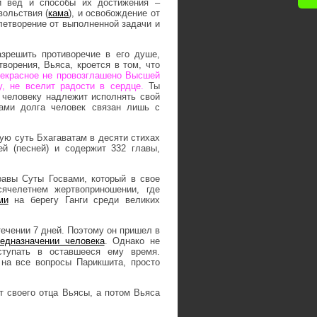
и вед и способы их достижения –
вольствия (
кама
), и освобождение от
влетворение от выполненной задачи и
зрешить противоречие в его душе,
творения, Вьяса, кроется в том, что
рекрасное не провозглашено Высшей
у, не вселит радости в сердце.
Ты
 человеку надлежит исполнять свой
зами долга человек связан лишь с
ую суть Бхагаватам в десяти стихах
й (песней) и содержит 332 главы,
авы Суты Госвами, который в свое
ячелетнем жертвоприношении, где
ми
на берегу Ганги среди великих
ечении 7 дней. Поэтому он пришел в
едназначении человека
. Однако не
ступать в оставшееся ему время.
на все вопросы Парикшита, просто
 своего отца Вьясы, а потом Вьяса