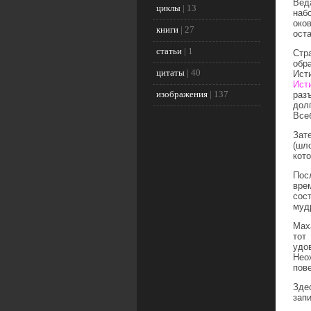
Вед
циклы
|
13
наб
око
книги
|
27
ост
статьи
|
1
Стр
обр
цитаты
|
40
Ист
Ист
изображения
|
137
раз
дол
Все
Зат
(шл
кот
Пос
вре
сос
муд
Мах
тот
удо
Нео
пов
Зде
зап