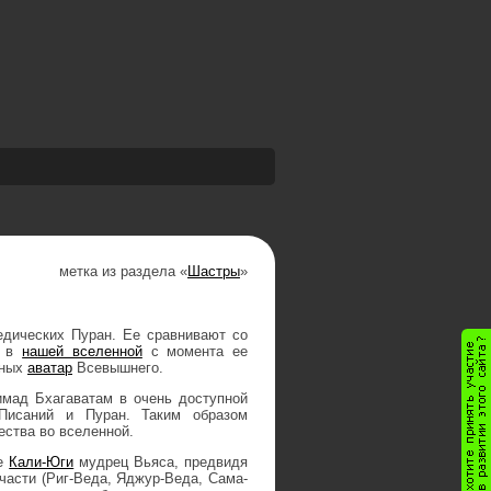
метка из раздела «
Шастры
»
едических Пуран. Ее сравнивают со
е в
нашей вселенной
с момента ее
вных
аватар
Всевышнего.
имад Бхагаватам в очень доступной
Писаний и Пуран. Таким образом
ства во вселенной.
ре
Кали-Юги
мудрец Вьяса, предвидя
части (Риг-Веда, Яджур-Веда, Сама-