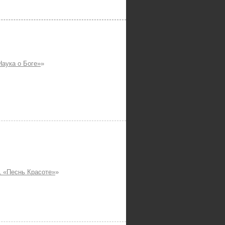
аука о Боге»
»
 «Песнь Красоте»
»