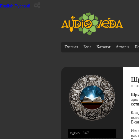
English
Русский
Главная
Блог
Каталог
Авторы
П
Шр
भागव
Шри
зре
сот
Каж
пов
Бха
Ист
аудио
|
347
нас