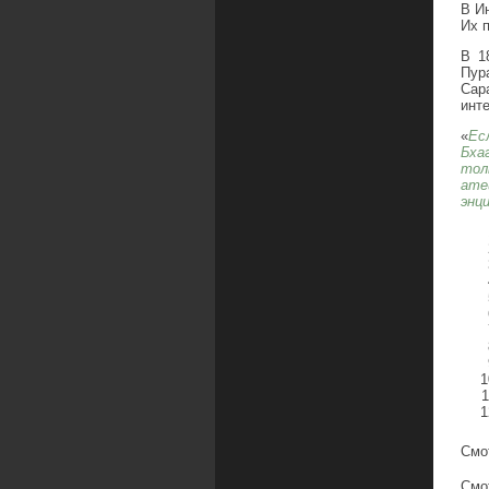
В И
Их 
В 1
Пур
Сар
инт
«
Ес
Бха
тол
ате
энц
Смо
Смо