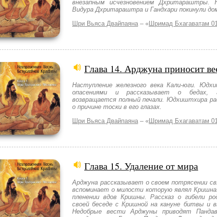
внезапным исчезновением Дхритараштры. 
Видура Дхритараштра и Гандхари покинули до
Шри Вьяса Двайпаяна
– «
Шримад Бхагаватам 01
Глава 14. Арджуна приносит в
Наступление железного века Кали-юги. Юдх
опасениями и рассказывает о бедах, г
возвращается полный печали. Юдхиштхира ра
о причине тоски в его глазах.
Шри Вьяса Двайпаяна
– «
Шримад Бхагаватам 01
Глава 15. Удаление от мира
Арджуна рассказывает о своем потрясении св
вспоминает о милости которую являл Кришна. 
пленении вдов Кришны. Рассказ о гибели ро
своей беседе с Кришной на кануне битвы и 
Недобрые вести Арджуны приводят Панда