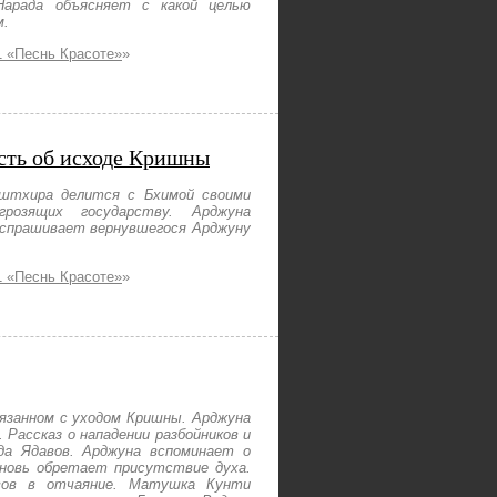
Нарада объясняет с какой целью
м.
 «Песнь Красоте»
»
есть об исходе Кришны
иштхира делится с Бхимой своими
розящих государству. Арджуна
спрашивает вернувшегося Арджуну
 «Песнь Красоте»
»
язанном с уходом Кришны. Арджуна
Рассказ о нападении разбойников и
да Ядавов. Арджуна вспоминает о
вновь обретает присутствие духа.
вов в отчаяние. Матушка Кунти