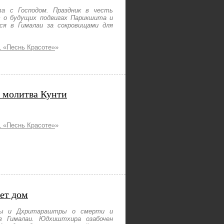
а с Господом. Праздник в честь
 о будущих подвигах Парикшита и
ся в Гималаи за сокровищами для
 «Песнь Красоте»
»
и молитва Кунти
 «Песнь Красоте»
»
ет дом
уры и Дхритараштры о смерти и
 Гималаи. Юдхиштхира озабочен