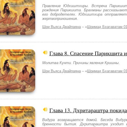
Правление Юдхиштхиры. Встреча Парикшит
рождения Парикшита. Брахманы рассказыают
его добродетелях. Юдхиштхира отправляет
жертвоприношения.
Шри Вьяса Двайпаяна
– «
Шримад Бхагаватам 01
Глава 8. Спасение Парикшита 
Молитва Кунти. Причины явления Кришны.
Шри Вьяса Двайпаяна
– «
Шримад Бхагаватам 01
Глава 13. Дхритараштра покида
Видура возвращается домой. Беседа Вид
бренности бытия. Дхритараштра уходит в