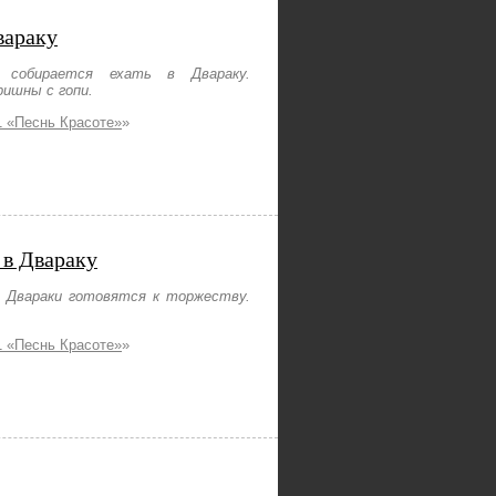
вараку
 собирается ехать в Двараку.
ишны с гопи.
 «Песнь Красоте»
»
 в Двараку
 Двараки готовятся к торжеству.
 «Песнь Красоте»
»