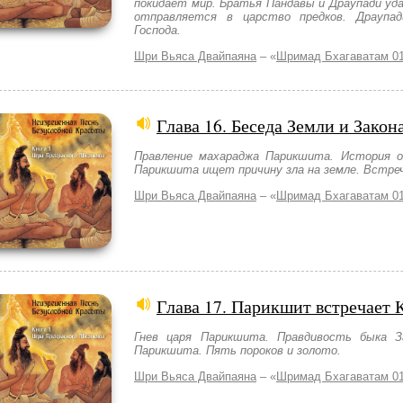
покидает мир. Братья Пандавы и Драупади уд
отправляется в царство предков. Драупа
Господа.
Шри Вьяса Двайпаяна
– «
Шримад Бхагаватам 01
Глава 16. Беседа Земли и Закон
Правление махараджа Парикшита. История об
Парикшита ищет причину зла на земле. Встреч
Шри Вьяса Двайпаяна
– «
Шримад Бхагаватам 01
Глава 17. Парикшит встречает 
Гнев царя Парикшита. Правдивость быка З
Парикшита. Пять пороков и золото.
Шри Вьяса Двайпаяна
– «
Шримад Бхагаватам 01