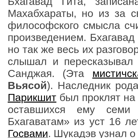
Бхагавад Гита, записа
Махабхараты, но из за с
философского смысла сч
произведением. Бхагавад
но так же весь их разгов
слышал и пересказывал 
Санджая. (Эта
мистичс
Вьясой
). Наследник род
Парикшит
был проклят на 
оставшихся ему семи
Бхагаватам» из уст 16 л
Госвами
. Шукадэв узнал о