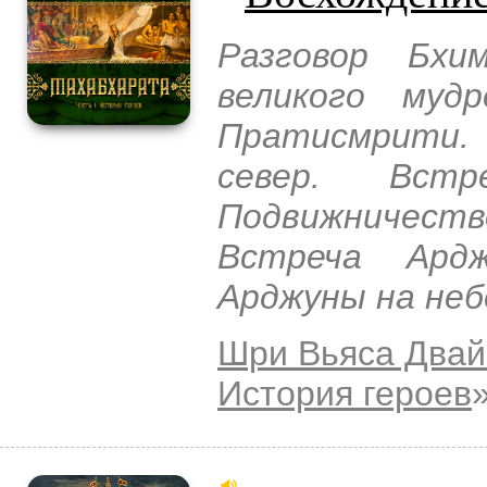
Разговор Бх
великого муд
Пратисмрити
север. Вст
Подвижничест
Встреча Ард
Арджуны на неб
Шри Вьяса Двай
История героев