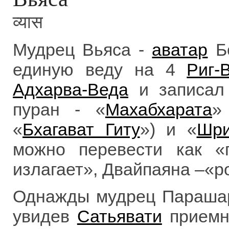
व्यास
Мудрец Вьяса -
аватар
Бо
единую веду на 4
Риг-
Адхарва-Веда
и записал
пуран - «
Махабхарата
»
«
Бхагават Гиту
») и «
Шри
можно перевести как «
излагает», Двайпаяна –«р
Однажды мудрец Парашар
увидев
Сатьявати
приемн