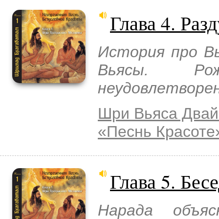
Глава 4. Раз
История про Вь
Вьясы. Ро
неудовлетворен
Шри Вьяса Двай
«Песнь Красоте
Глава 5. Бес
Нарада объя