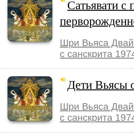
Сатьявати с
перворожденн
Шри Вьяса Двай
с санскрита 197
Дети Вьясы 
Шри Вьяса Двай
с санскрита 197