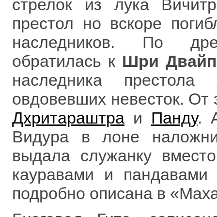
стрелок из лука Вичитр
престол но вскоре погиб
наследников. По дре
обратилась к
Шри Двайп
наследника престола
овдовевших невесток. От 
Дхритараштра
и
Панду
. 
Видура в лоне наложни
выдала служанку вместо
кауравами и пандавами 
подробно описана в «Мах