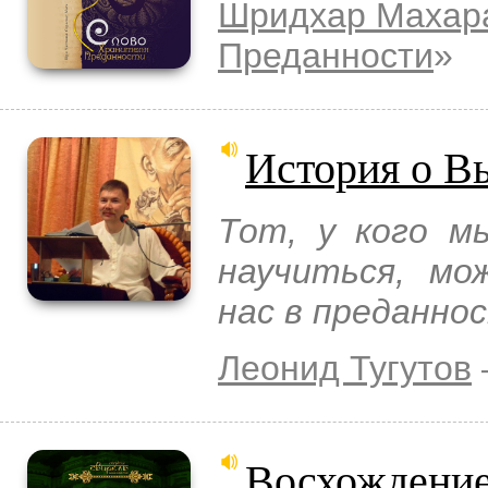
Шридхар Махар
Преданности
»
История о В
Тот, у кого м
научиться, м
нас в преданно
Леонид Тугутов
Восхождение