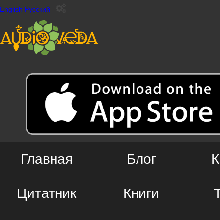
English
Русский
Главная
Блог
К
Цитатник
Книги