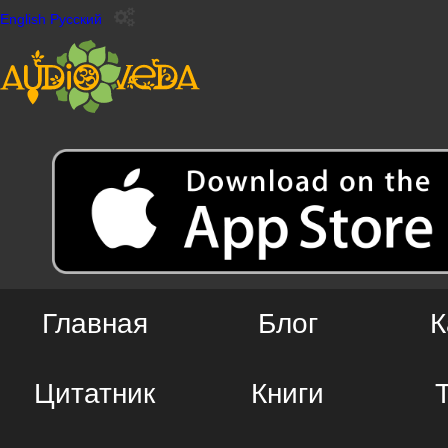
English
Русский
Главная
Блог
К
Цитатник
Книги