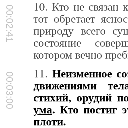
10. Кто не связан
00:02:41
тот обретает ясно
природу всего су
состояние сове
котором вечно пре
Неизменное соз
11.
00:03:00
движениями тел
стихий, орудий п
ума
. Кто постиг э
плоти.