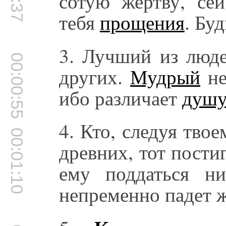
сотую жертву, сей
тебя
прощения
. Бу
3. Лучший из люде
00:00:55
других.
Мудрый
не
ибо различает
душ
4. Кто, следуя тво
00:01:10
древних, тот пост
ему поддаться н
непременно падет 