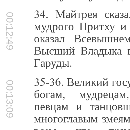
34. Mайтрея сказ
00:12:49
мудрого Притху и 
оказал Всевышне
Высший Владыка в
Гаруды.
35-36. Великий гос
00:13:09
богам, мудрецам
певцам и танцовщ
многоглавым змеям