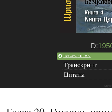
D:
195
Скачать
~13 Мб.
Транскрипт
Цитаты
adver
Глава 20. Господь при