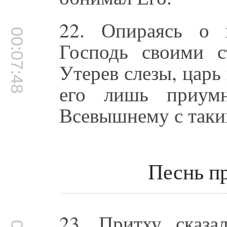
22. Опираясь о 
00:07:48
Господь своими с
Утерев слезы, царь 
его лишь приумн
Всевышнему с таки
Песнь п
23. Притху сказа