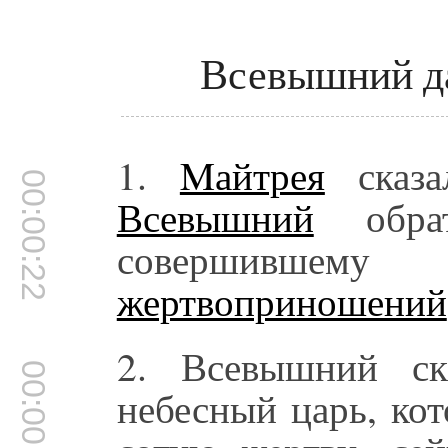
Всевышний да
1.
Mайтрея
сказа
00:00:22
Всевышний
обрат
совершившем
жертвоприношений
2. Всевышний ск
00:00:37
небесный царь, ко