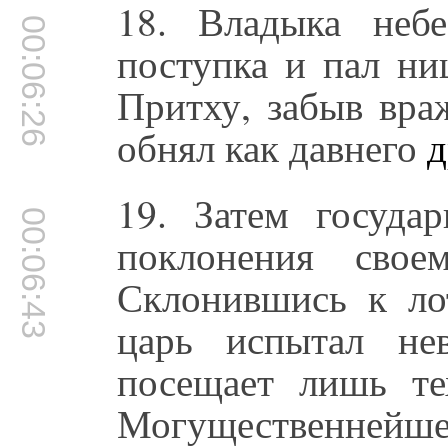
18. Владыка неб
00:06:26
поступка и пал ни
Притху, забыв вра
обнял как давнего
д
19. Затем госуд
00:06:43
поклонения свое
Склонившись к ло
царь испытал нев
посещает лишь те
Могущественнейше