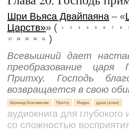
Шри Вьяса Двайпаяна
– «
Царств»
» (
1
2
3
4
5
6
7
8
)
27
28
29
30
31
Всевышний дает настав
преобразование царя 
Притху. Господь бла
возвращается в свою оби
Шримад Бхагаватам
Притху
Индра
душа (атма)
аудиокнига для глубокого
со сложностью восприятия