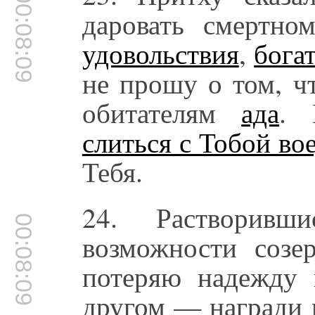
00:08:09
даровать смертн
удовольствия
,
бога
не прошу о том, ч
обитателям
ада
. 
слиться с Тобой во
Тебя.
24. Растворив
00:08:09
возможности созе
потеряю надежду
другом — награди 