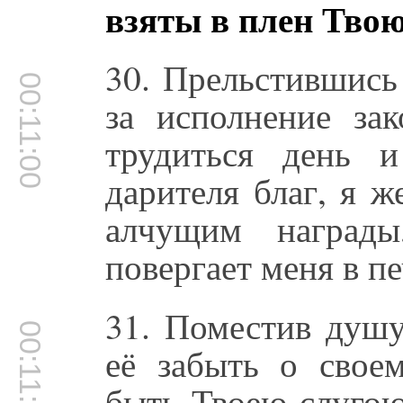
взяты в плен Тво
30. Прельстившись
00:11:00
за исполнение за
трудиться день 
дарителя благ, я 
алчущим наград
повергает меня в пе
31. Поместив душу
00:11:23
её забыть о свое
быть Твоею слугою