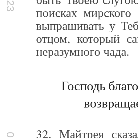
поисках мирского 
выпрашивать у Те
отцом, который са
неразумного чада.
Господь благ
возвращае
32. Mайтрея сказ