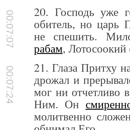
20. Господь уже 
00:07:07
обитель, но царь 
не спешить. Мил
рабам
, Лотосоокий
21. Глаза Притху н
00:07:24
дрожал и прерывал
мог ни отчетливо в
Ним. Он
смиренн
молитвенно сложе
обнимал Его.