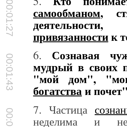
Кто понимает
5.
00:01:27
самообманом
, с
деятельности
привязанности
к т
Сознавая чуж
6.
00:01:43
мудрый в своих п
"мой дом", "мо
богатства
и почет"
7. Частица
сознан
00:01:58
неделима и не