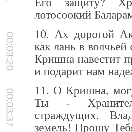
Его защиту? Х
лотосоокий Балара
10. Ах дорогой Ак
00:03:20
как лань в волчьей 
Кришна навестит п
и подарит нам наде
11. О Кришна, мог
00:03:37
Ты - Хранител
страждущих, Вла
земель! Прошу Теб