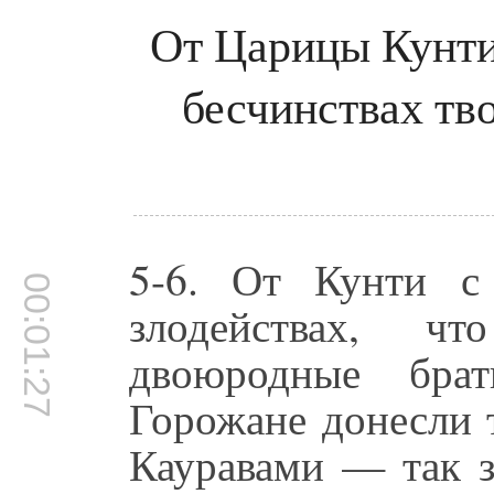
От Царицы Кунти
бесчинствах тв
5-6. От Кунти с
00:01:27
злодействах, 
двоюродные брат
Горожане донесли 
Кауравами — так 