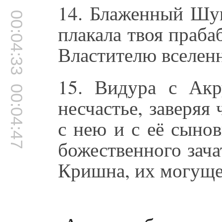
14. Блаженный Шук
00:04:33
плакала твоя праба
Властителю вселен
15. Видура с Ак
00:04:47
несчастье, заверяя 
с нею и с её сыно
божественного зача
Кришна, их могуще