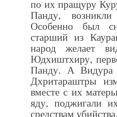
по их пращуру Кур
Панду, возникли
Особенно был сн
старший из Каурав
народ желает ви
Юдхиштхиру, перво
Панду. А Видура 
Дхритараштры из
вместе с их матер
яду, поджигали и
средствам убийства