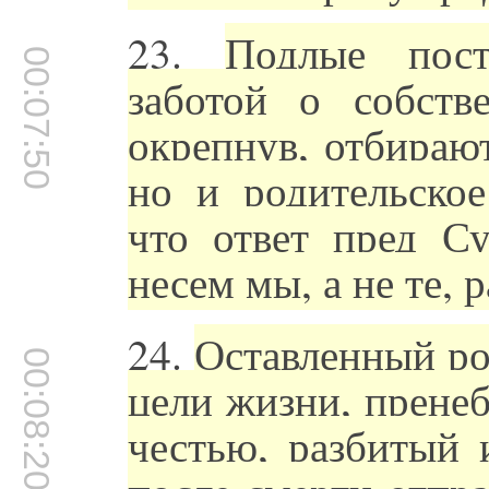
23.
Подлые пост
00:07:50
заботой о собств
окрепнув, отбирают
но и родительское
что ответ пред С
несем мы, а не те, 
24.
Оставленный ро
00:08:20
цели жизни, прене
честью, разбитый 