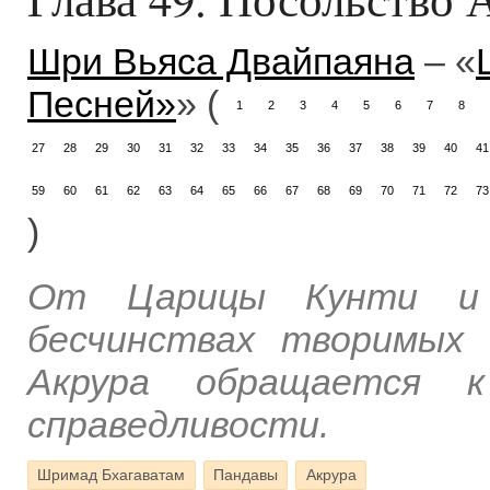
Шри Вьяса Двайпаяна
– «
Песней»
» (
1
2
3
4
5
6
7
8
27
28
29
30
31
32
33
34
35
36
37
38
39
40
41
59
60
61
62
63
64
65
66
67
68
69
70
71
72
73
)
От Царицы Кунти и 
бесчинствах творимых 
Акрура обращается 
справедливости.
Шримад Бхагаватам
Пандавы
Акрура