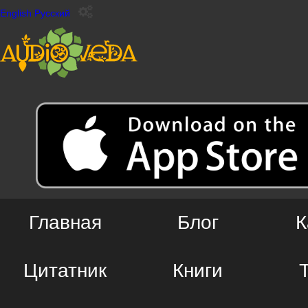
English
Русский
Главная
Блог
К
Цитатник
Книги