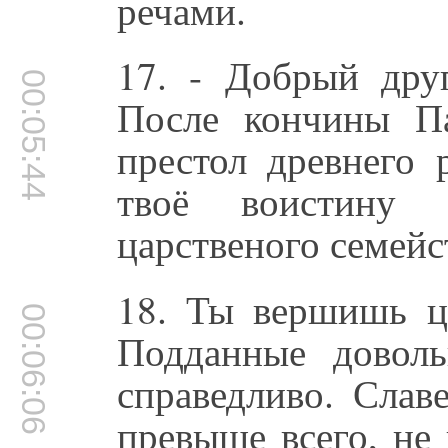
речами.
17. - Добрый дру
00:05:44
После кончины П
престол древнего 
твоё воистину 
царственого семейс
18. Ты вершишь ца
00:06:06
Подданные довол
справедливо. Слав
превыше всего, не