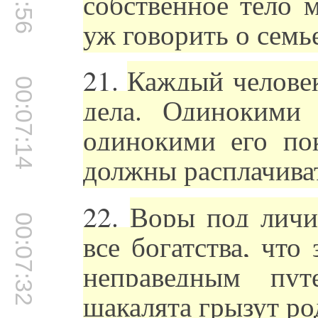
собственное тело 
уж говорить о семь
21.
Каждый человек
00:07:14
дела. Одинокими
одинокими его по
должны расплачива
22.
Воры под личи
00:07:32
все богатства, что
неправедным пу
шакалята грызут ро