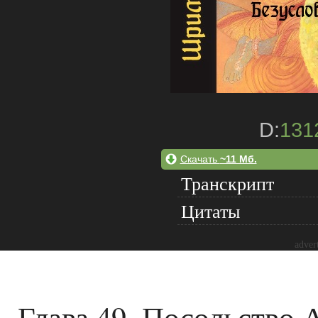
D:
131
Скачать
~11 Мб.
Транскрипт
Цитаты
adver
Глава 49. Посольство