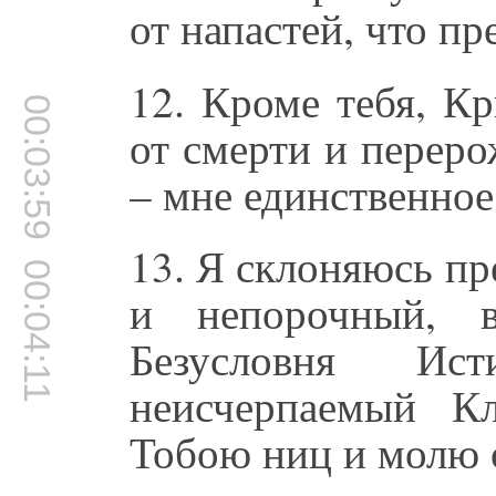
от напастей, что п
12. Кроме тебя, К
00:03:59
от смерти и перер
– мне единственно
13. Я склоняюсь п
00:04:11
и непорочный, в
Безусловня И
неисчерпаемый К
Тобою ниц и молю 