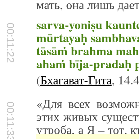
мать, она лишь дает
sarva-yoniṣu kaunt
00:11:22
mūrtayaḥ sambhava
tāsāṁ brahma mah
ahaṁ bīja-pradaḥ p
(
Бхагават-Гита
, 14.
«Для всех возмож
00:11:33
этих живых сущест
утроба, а Я – тот, 