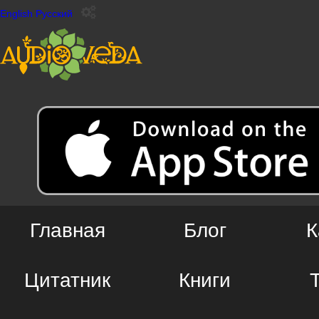
English
Русский
Главная
Блог
К
Цитатник
Книги