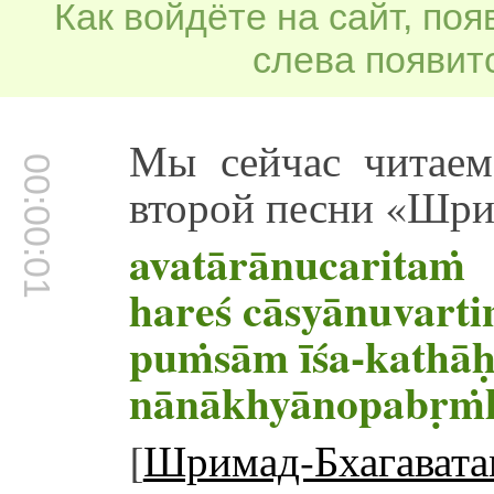
Как войдёте на сайт, по
слева появитс
Мы сейчас читаем
00:00:01
второй песни «Шри
avatārānucaritaṁ
hareś cāsyānuvart
puṁsām īśa-kathāḥ
nānākhyānopabṛṁh
[
Шримад-Бхагавата