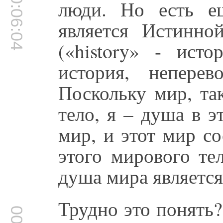
00:06:04
люди. Но есть ещ
является Истинно
(«history» - исто
история, непере
Поскольку мир, та
тело, я – душа в э
мир, и этот мир со
этого мирового те
душа мира является
Трудно это понять?