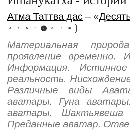
Атма Таттва дас
– «
Десят
)
3
4
5
6
7
8
9
10
Материальная природ
проявление временно. 
Информация. Истинное
реальность. Нисхождени
Различные виды Ават
аватары. Гуна аватар
аватары. Шактьявеша 
Преданные аватар. Отве