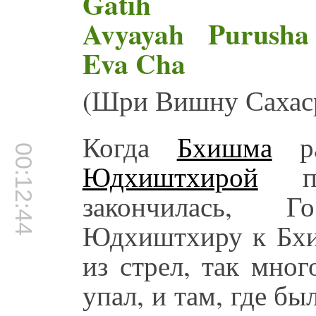
Gatih
Avyayah Purusha
Eva Cha
(Шри Вишну Сахаср
Когда
Бхишма
ра
00:12:44
Юдхиштхирой
по
закончилась, 
Юдхиштхиру к Бхи
из стрел, так мног
упал, и там, где бы