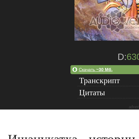
D:
63
Скачать
~30 Мб.
Транскрипт
Цитаты
adver
Ишанукатха - истории