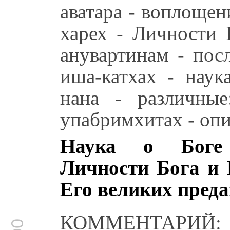
аватара - воплощен
харех - Личности Б
анувартинам - пос
иша-катхах - наук
нана - различные
упабримхитах - оп
Наука о Боге 
Личности Бога и 
Его великих пред
КОММЕНТАРИЙ: С