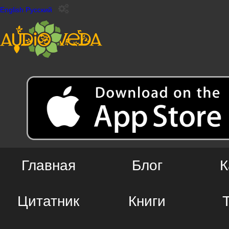
English
Русский
Главная
Блог
К
Цитатник
Книги