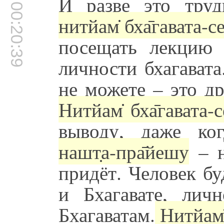
И разве это труд
00:20:39
нитйам̇ бха̄гавата-се
посещать лекцию 
личности бхагават
не можете – это др
Нитйам̇ бха̄гавата-с
выводу, даже ког
нашт̣а-пра̄йешу
– н
придёт. Человек бу
и Бхагавате, лич
Бхагаватам.
Нитйам̇ 