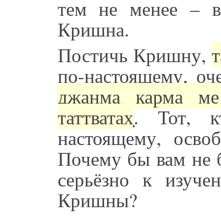
тем не менее – в
Кришна.
Постичь Кришну,
т
по-настоящему, оч
джанма карма ме
таттватах̣
. Тот, 
настоящему, освоб
Почему бы вам не 
серьёзно к изуч
Кришны?