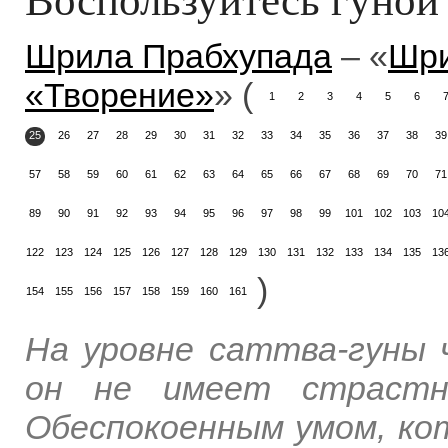
Шрила Прабхупада
– «
Шри
«Творение»
» (
1
2
3
4
5
6
25
26
27
28
29
30
31
32
33
34
35
36
37
38
39
57
58
59
60
61
62
63
64
65
66
67
68
69
70
71
89
90
91
92
93
94
95
96
97
98
99
101
102
103
10
122
123
124
125
126
127
128
129
130
131
132
133
134
135
13
)
154
155
156
157
158
159
160
161
На уровне саттва-гуны 
он не имеет страстн
Обеспокоенным умом, кот