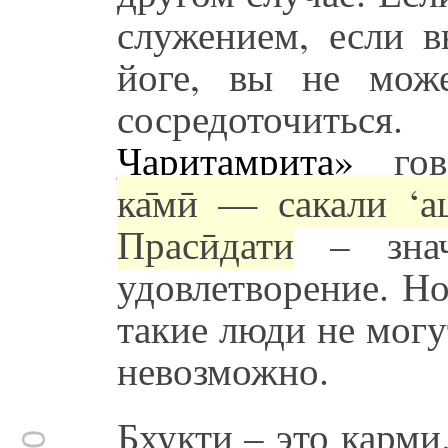
служением, если в
йоге, вы не може
сосредоточит
Чаритамрита»
гов
ка̄мӣ — сакали ‘аш́
Прасӣдати
– знач
удовлетворение. Н
такие люди не могу
невозможно.
Бхукти – это карми