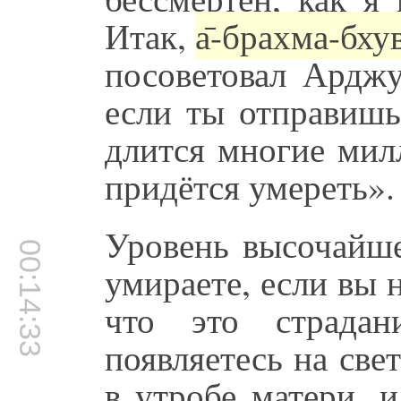
Итак,
а̄-брахма-бхува
посоветовал Ардж
если ты отправиш
длится многие мил
придётся умереть».
Уровень высочайше
00:14:33
умираете, если вы н
что это страдан
появляетесь на све
в утробе матери, и