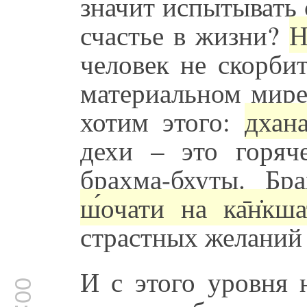
значит испытывать 
счастье в жизни?
Н
человек не скорбит
материальном мир
хотим этого:
дхана
дехи – это горяч
брахма-бхуты. Бр
ш́очати на ка̄н̇кш
страстных желаний 
И с этого уровня 