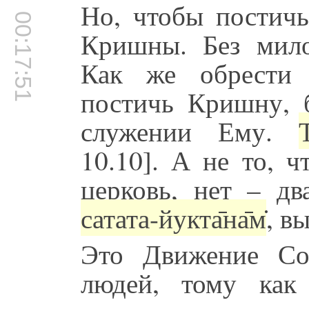
Но, чтобы постичь
00:17:51
Кришны. Без мил
Как же обрести
постичь Кришну, 
служении Ему.
10.10]. А не то, 
церковь, нет – дв
сатата-йукта̄на̄м̇
, в
Это Движение С
людей, тому как