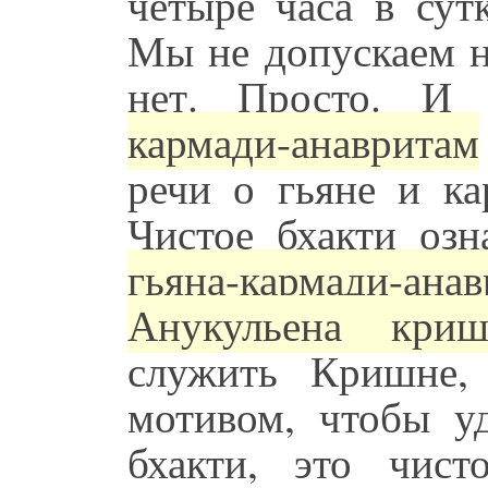
четыре часа в сут
Мы не допускаем н
нет. Просто. И 
кармади-анавритам
речи о гьяне и ка
Чистое бхакти озн
гьяна-кармади-ана
Анукульена криш
служить Кришне,
мотивом, чтобы у
бхакти, это чист