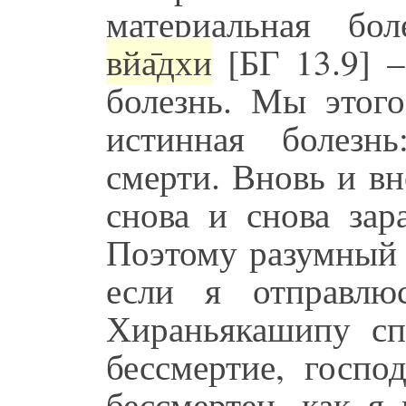
материальная бо
вйа̄дхи
[БГ 13.9] –
болезнь. Мы этог
истинная болезн
смерти. Вновь и в
снова и снова зар
Поэтому разумный 
если я отправлю
Хираньякашипу с
бессмертие, госпо
бессмертен, как я