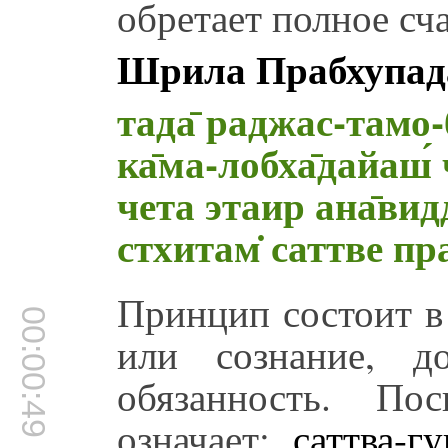
обретает полное сча
Шрила Прабхупад
тада̄ раджас-тамо-бх
ка̄ма-лобха̄дайаш́ 
чета этаир ана̄вид
стхитам̇ саттве пр
Принцип состоит в
00:00:49
или сознание, д
обязанность. По
означает:
саттва-гу