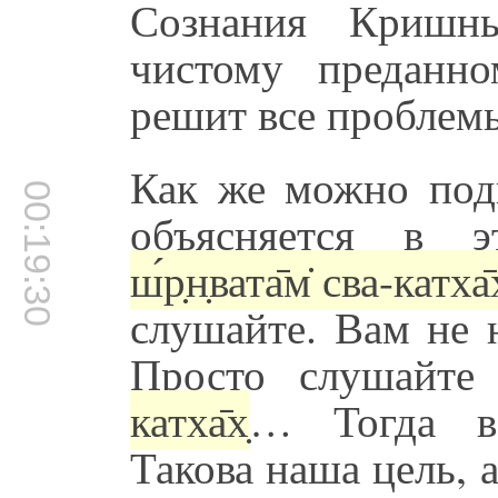
Сознания Кришн
чистому преданн
решит все проблем
Как же можно подн
00:19:30
объясняется в э
ш́р̣н̣вата̄м̇ сва-катха̄
слушайте. Вам не 
Просто слушайт
катха̄х̣
… Тогда вс
Такова наша цель, 