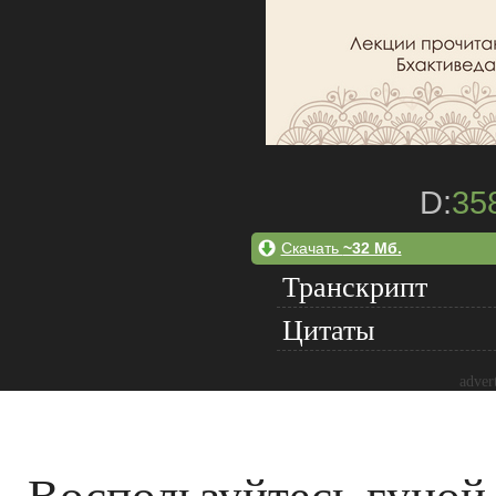
D:
35
Скачать
~32 Мб.
Транскрипт
Цитаты
adver
Воспользуйтесь гуной