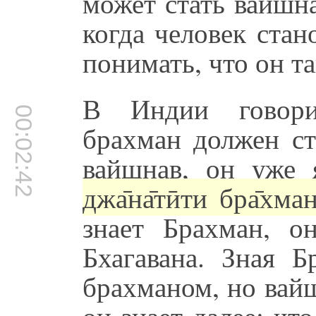
может стать вайшн
когда человек стан
понимать, что он т
В Индии говорит
00:02:42
брахман должен ст
вайшнав, он уже 
джа̄на̄тӣти бра̄хман̣
знает Брахман, о
Бхагавана. Зная Б
брахманом, но вайш
он знает далее: чт