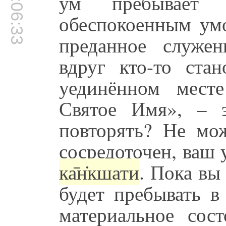
00:06:33
ум пребывает
обеспокоенным ум
преданное служен
вдруг кто-то ста
уединённом мест
Святое Имя», – 
повторять? Не мо
сосредоточен, ваш 
ка̄н̇кшати
. Пока вы
будет пребывать в
материальное сос