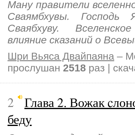
Ману правители вселенно
Сваямбхувы. Господь
Сваябхуву. Вселенско
влияние сказаний о Всев
Шри Вьяса Двайпаяна
–
М
прослушан
2518
раз | ска
2
Глава 2. Вожак cлон
беду