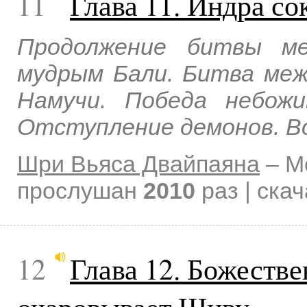
11
Глава 11. Индра с
Продолжение битвы м
мудрым Бали. Битва ме
Намучи. Победа небожи
Отступление демонов. В
Шри Вьяса Двайпаяна
–
М
прослушан
2010
раз | ска
12
Глава 12. Божеств