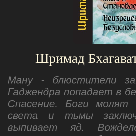
Шримад Бхагават
Ману - блюстители за
Гаджендра попадает в бе
Спасение. Боги молят
света и тьмы заключ
выпивает яд. Вождел