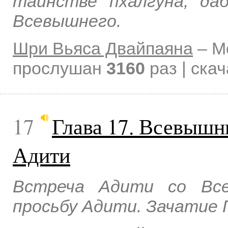
таинстве пхалгуна, да
Всевышнего.
Шри Вьяса Двайпаяна
–
М
прослушан
3160
раз | ска
17
Глава 17. Всевышн
Адити
Встреча Адити со Все
просьбу Адити. Зачатие 