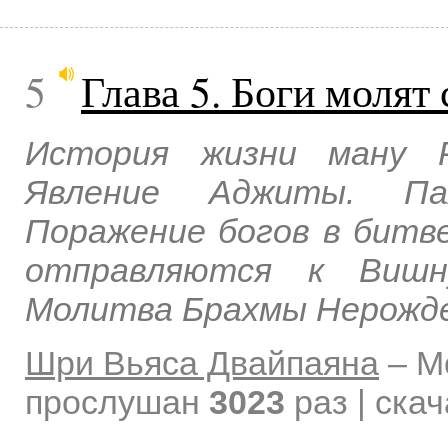
5
Глава 5. Боги молят
История жизни ману 
Явление Аджиты. Пах
Поражение богов в битве
отправляются к Вишну
Молитва Брахмы Нерожде
Шри Вьяса Двайпаяна
–
М
прослушан
3023
раз | ска