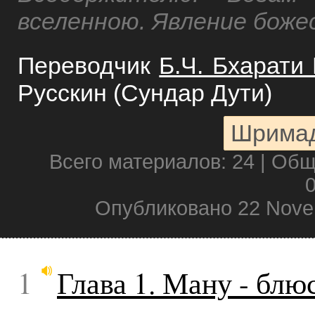
вселенною. Явление бож
Переводчик
Б.Ч. Бхарати
Русскин (Сундар Дути)
Шримад
Всего материалов: 24 | Об
0
Опубликовано 22 Nove
1
Глава 1. Ману - блю