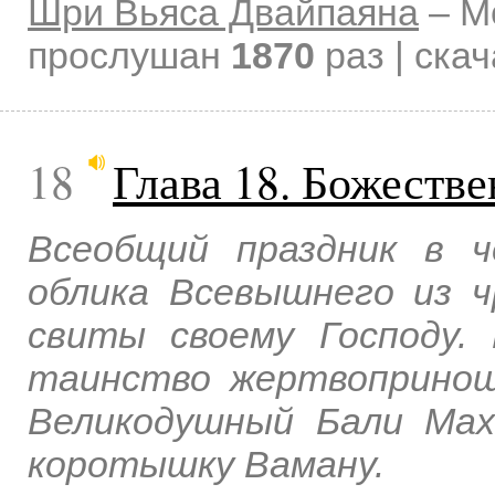
Шри Вьяса Двайпаяна
–
М
прослушан
1870
раз | ска
18
Глава 18. Божеств
Всеобщий праздник в ч
облика Всевышнего из ч
свиты своему Господу.
таинство жертвопринош
Великодушный Бали Мах
коротышку Ваману.