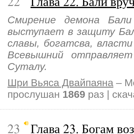
22
Глава 22. Бали вр
Смирение демона Бали
выступает в защиту Бал
славы, богатсва, власти
Всевышний отправляет
Суталу.
Шри Вьяса Двайпаяна
–
М
прослушан
1869
раз | ска
23
Глава 23. Богам во