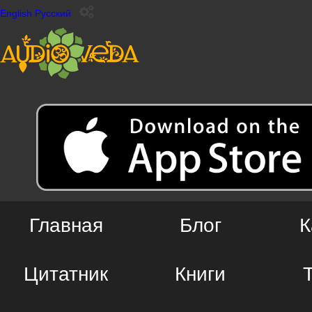
English
Русский
Главная
Блог
К
Цитатник
Книги