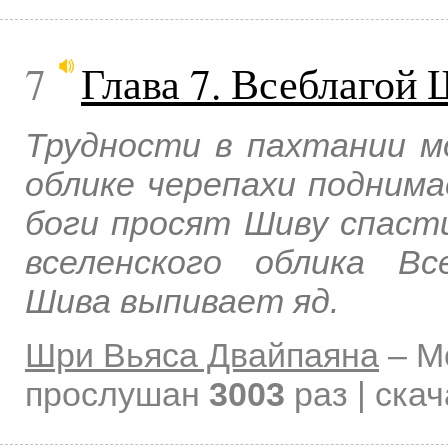
7
Глава 7. Всеблагой 
Трудности в пахтании м
облике черепахи поднима
боги просят Шиву спаст
вселенского облика В
Шива выпивает яд.
Шри Вьяса Двайпаяна
–
М
прослушан
3003
раз | ска