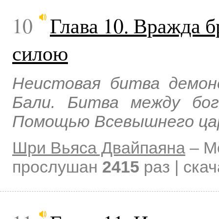
10
Глава 10. Вражда б
силою
Неистовая битва демон
Бали. Битва между бо
Помощью Всевышнего цар
Шри Вьяса Двайпаяна
–
М
прослушан
2415
раз | ска