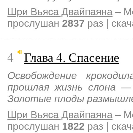
Шри Вьяса Двайпаяна
–
М
прослушан
2837
раз | ска
4
Глава 4. Спасение
Освобождение крокодил
прошлая жизнь слона —
Золотые плоды размышле
Шри Вьяса Двайпаяна
–
М
прослушан
1822
раз | ска