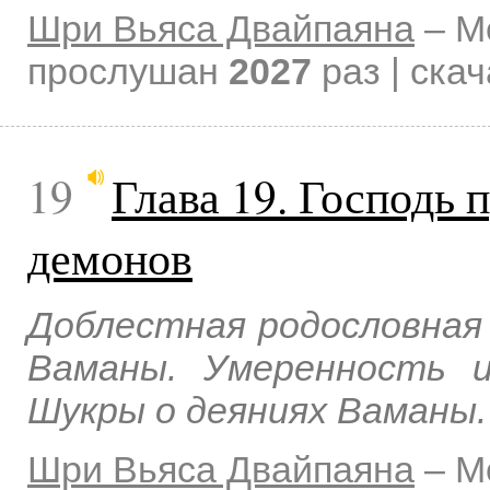
Шри Вьяса Двайпаяна
–
М
прослушан
2027
раз | ска
19
Глава 19. Господь 
демонов
Доблестная родословная 
Ваманы. Умеренность и
Шукры о деяниях Ваманы.
Шри Вьяса Двайпаяна
–
М