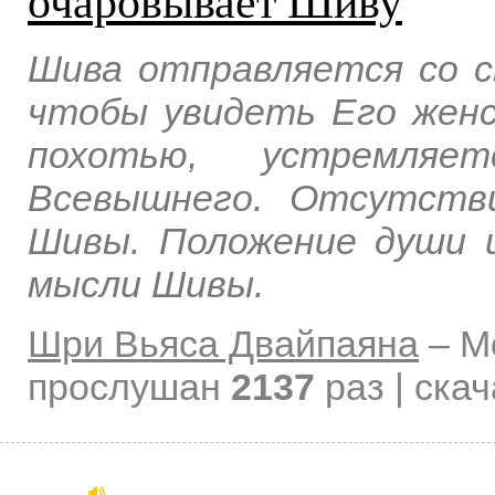
очаровывает Шиву
Шива отправляется со с
чтобы увидеть Его женс
похотью, устремляе
Всевышнего. Отсутств
Шивы. Положение души 
мысли Шивы.
Шри Вьяса Двайпаяна
–
М
прослушан
2137
раз | ска