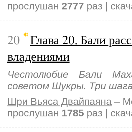
прослушан
2777
раз | ска
20
Глава 20. Бали рас
владениями
Честолюбие Бали Маха
советом Шукры. Три шаг
Шри Вьяса Двайпаяна
–
М
прослушан
1785
раз | ска