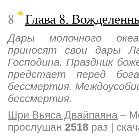
8
Глава 8. Вожделенн
Дары молочного океа
приносят свои дары Л
Господина. Праздник бо
предстает перед бог
бессмертия. Междоусоби
бессмертия.
Шри Вьяса Двайпаяна
–
М
прослушан
2518
раз | ска