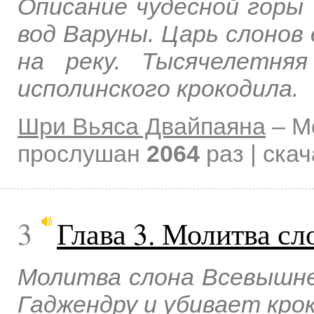
Описание чудесной горы 
вод Варуны. Царь слонов
на реку. Тысячелетня
исполинского крокодила.
Шри Вьяса Двайпаяна
–
М
прослушан
2064
раз | ска
3
Глава 3. Молитва с
Молитва слона Всевышне
Гаджендру и убивает кро