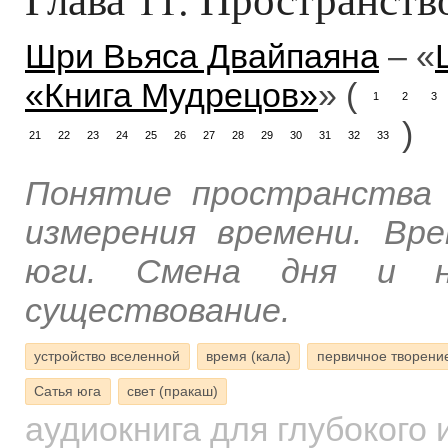
Шри Вьяса Двайпаяна
– «
«Книга Мудрецов»
» (
1
2
3
)
21
22
23
24
25
26
27
28
29
30
31
32
33
Понятие пространства 
измерения времени. Вр
юги. Смена дня и но
существование.
устройство вселенной
время (кала)
первичное творение
Сатья юга
свет (пракаш)
аудиокнига для глубокого