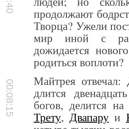
людей; но сколь
продолжают бодрст
Творца? Ужели пос
мир иной с раз
дожидается новог
родиться воплоти?
Майтрея отвечал: 
00:08:15
длится двенадцат
богов, делится н
Трету
,
Двапару
и
четыре тысячи вос