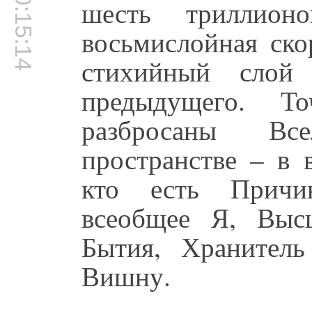
00:15:14
шесть триллион
восьмислойная ск
стихийный слой 
предыдущего. То
разбросаны Вс
пространстве – в 
кто есть Причи
всеобщее Я, Выс
Бытия, Хранител
Вишну.