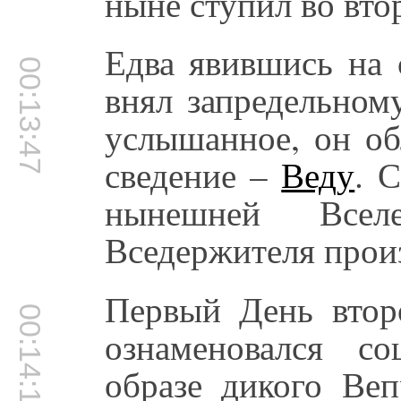
ныне ступил во вто
Едва явившись на 
00:13:47
внял запредельному
услышанное, он об
сведение –
Веду
. 
нынешней Всел
Вседержителя прои
Первый День вто
00:14:18
ознаменовался с
образе дикого Веп