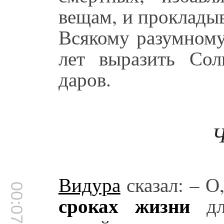
вещам, и прокладыв
Всякому разумному
лет выразить Со
даров.
Ч
Видура
сказал: – О
00:07:40
сроках жизни
для