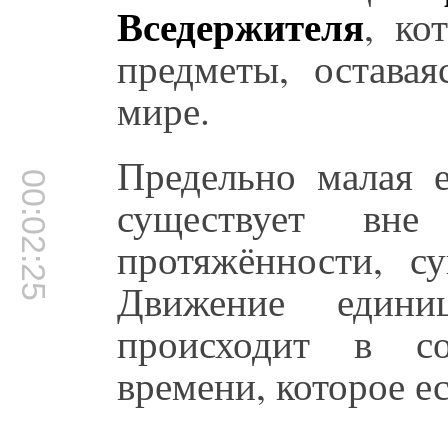
Вседержителя
, ко
предметы, оставая
мире.
Предельно малая е
00:02:25
существует вн
протяжённости, су
Движение един
происходит в со
времени, которое е