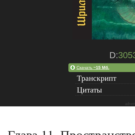
D:
305
Скачать
~15 Мб.
Транскрипт
Цитаты
adver
Глава 11. Пространств