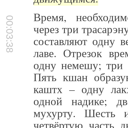
Время, необходи
00:03:38
через три трасарэн
составляют одну в
лаве. Отрезок вре
одну немешу; три
Пять кшан образу
каштх – одну лак
одной надике; д
мухурту. Шесть 
четвёртую часть 