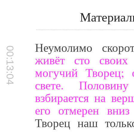
Материал
Неумолимо скоро
00:13:04
живёт сто своих
могучий Творец; 
свете. Половин
взбирается на вер
его отмерен вни
Творец наш толь