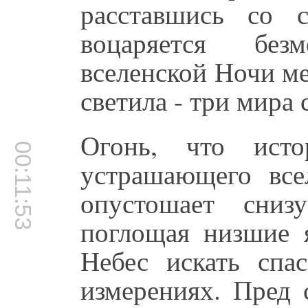
расставшись со 
воцаряется без
вселенской Ночи м
светила - три мира
Огонь, что исто
00:11:53
устрашающего вс
опустошает сниз
поглощая низшие 
Небес искать сп
измерениях. Пред