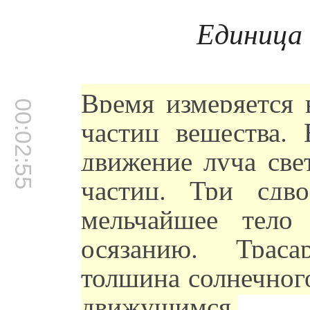
Единица 
Время измеряется 
00:02:55
частиц вещества.
движение луча све
частиц. Три сдв
мельчайшее тело
осязанию. Траса
толщина солнечного
движущимся.