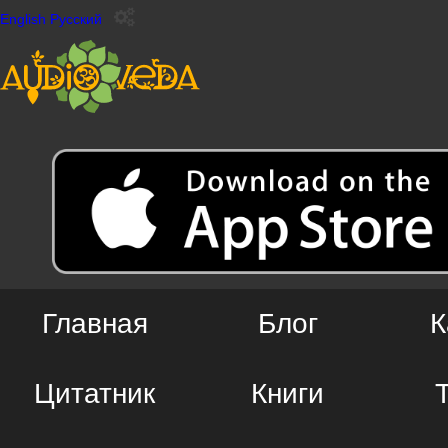
English
Русский
Главная
Блог
К
Цитатник
Книги