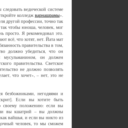
 следовать ведической системе
Откройте колледж
варнашрамы
».
ля другой профессии, точно так
 так чтобы юноша, человек, мог
ь просто. Я рекомендовал это.
ют всё, что хотят, нет. Йата мат
бязанность правительства в том,
тво должно убедиться, что он
я мусульманином, он должен
ского правительства. Светское
ительство не должно позволять
ает, что хочет», – нет, это не
ся безбожниками, негодяями и
нскрит]. Если вы хотите быть
но своему положению: если вы
сли вы кшатрий – вы должны
как вайшья, и если вы никто из
ядочный человек, то мы сможем