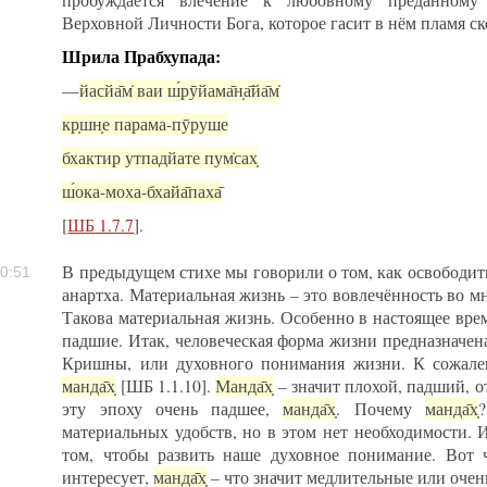
пробуждается влечение к любовному преданном
Верховной Личности Бога, которое гасит в нём пламя ск
Шрила Прабхупада:
—
йасйа̄м̇ ваи ш́рӯйама̄н̣а̄йа̄м̇
кр̣шн̣е парама-пӯруше
бхактир утпадйате пум̇сах̣
ш́ока-моха-бхайа̄паха̄
[
ШБ 1.7.7
].
В предыдущем стихе мы говорили о том, как освободит
0:51
анартха. Материальная жизнь – это вовлечённость во 
Такова материальная жизнь. Особенно в настоящее вре
падшие. Итак, человеческая форма жизни предназначен
Кришны, или духовного понимания жизни. К сожале
манда̄х̣
[ШБ 1.1.10].
Манда̄х̣
– значит плохой, падший, о
эту эпоху очень падшее,
манда̄х̣
. Почему
манда̄х̣
материальных удобств, но в этом нет необходимости. 
том, чтобы развить наше духовное понимание. Вот 
интересует,
манда̄х̣
– что значит медлительные или очен