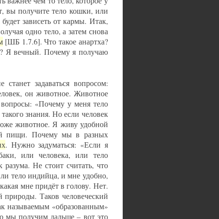
 важнее чем то тело, которое у
т, вы получите тело кошки, или
 будет зависеть от кармы. Итак,
олучая одно тело, а затем снова
м
[ШБ 1.7.6]. Что такое анартха?
ло? Я вечный. Почему я получаю
е станет задаваться вопросом:
еловек, он животное. Животное
 вопросы: «Почему у меня тело
т такого знания. Но если человек
 тоже животное. Я живу удобной
ой пищи. Почему мы в разных
их
. Нужно задуматься: «Если я
баки, или человека, или тело
 разума. Не стоит считать, что
или тело индийца, и мне удобно,
какая мне придёт в голову. Нет.
й природы. Таков человеческий
так называемым «образованным»
о мы получим дальше – вот это