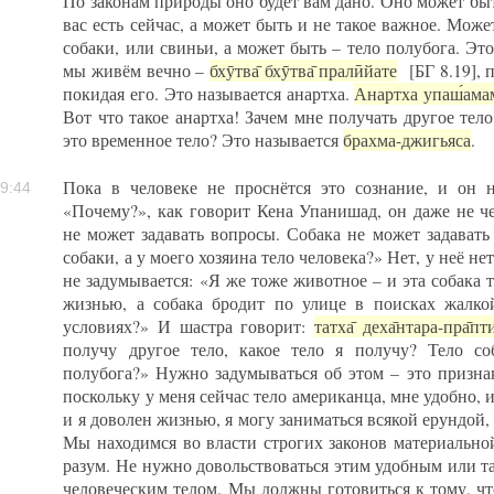
По законам природы оно будет вам дано. Оно может быть
вас есть сейчас, а может быть и не такое важное. Може
собаки, или свиньи, а может быть – тело полубога. Это
мы живём вечно –
бхӯтва̄ бхӯтва̄ пралӣйате
[БГ 8.19], п
покидая его. Это называется анартха.
Анартха
упаш́ама
Вот что такое анартха! Зачем мне получать другое те
это временное тело? Это называется
брахма-джигьяса
.
Пока в человеке не проснётся это сознание, и он н
9:44
«Почему?», как говорит Кена Упанишад, он даже не ч
не может задавать вопросы. Собака не может задавать
собаки, а у моего хозяина тело человека?» Нет, у неё не
не задумывается: «Я же тоже животное – и эта собака
жизнью, а собака бродит по улице в поисках жалк
условиях?» И шастра говорит:
татха̄ деха̄нтара-пра̄пт
получу другое тело, какое тело я получу? Тело со
полубога?» Нужно задумываться об этом – это признак
поскольку у меня сейчас тело американца, мне удобно, 
и я доволен жизнью, я могу заниматься всякой ерундой, 
Мы находимся во власти строгих законов материально
разум. Не нужно довольствоваться этим удобным или 
человеческим телом. Мы должны готовиться к тому, чт