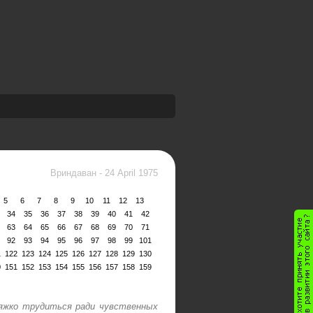
Вриндаван
-
24 April 1975
5
6
7
8
9
10
11
12
13
34
35
36
37
38
39
40
41
42
63
64
65
66
67
68
69
70
71
92
93
94
95
96
97
98
99
101
1
122
123
124
125
126
127
128
129
130
0
151
152
153
154
155
156
157
158
159
тяжко трудиться ради чувственных