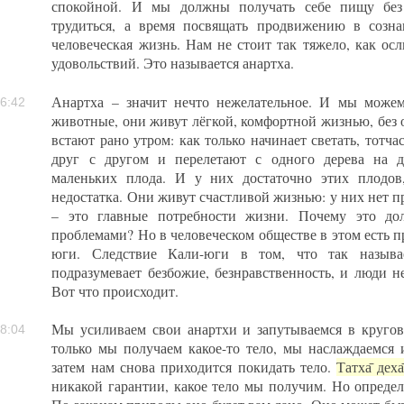
спокойной. И мы должны получать себе пищу без 
трудиться, а время посвящать продвижению в созн
человеческая жизнь. Нам не стоит так тяжело, как ос
удовольствий. Это называется анартха.
Анартха – значит нечто нежелательное. И мы можем
6:42
животные, они живут лёгкой, комфортной жизнью, без 
встают рано утром: как только начинает светать, тотча
друг с другом и перелетают с одного дерева на д
маленьких плода. И у них достаточно этих плодо
недостатка. Они живут счастливой жизнью: у них нет пр
– это главные потребности жизни. Почему это дол
проблемами? Но в человеческом обществе в этом есть п
юги. Следствие Кали-юги в том, что так называ
подразумевает безбожие, безнравственность, и люди не
Вот что происходит.
Мы усиливаем свои анартхи и запутываемся в кругов
8:04
только мы получаем какое-то тело, мы наслаждаемся и
затем нам снова приходится покидать тело.
Татха̄ деха
никакой гарантии, какое тело мы получим. Но определ