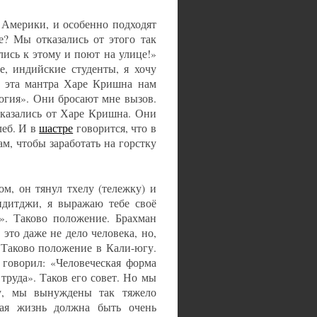
 Америки, и особенно подходят
е? Мы отказались от этого так
ись к этому и поют на улице!»
, индийские студенты, я хочу
ак эта мантра Харе Кришна нам
огия». Они бросают мне вызов.
тказались от Харе Кришна. Они
леб. И в
шастре
говорится, что в
м, чтобы заработать на горстку
м, он тянул тхелу (тележку) и
андитджи, я выражаю тебе своё
й». Таково положение. Брахман
– это даже не дело человека, но,
. Таково положение в Кали-югу.
 говорил: «Человеческая форма
труда». Таков его совет. Но мы
ду, мы вынуждены так тяжело
ская жизнь должна быть очень