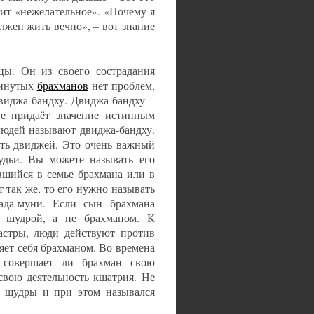
чит «нежелательное». «Почему я
лжен жить вечно», – вот знание
ы. Он из своего сострадания
винутых
брахманов
нет проблем,
виджа-бандху. Двиджа-бандху –
не придаёт значение истинным
людей называют двиджа-бандху.
ать двиджей. Это очень важный
удьи. Вы можете называть его
ившийся в семье брахмана или в
 так же, то его нужно называть
ада-муни. Если сын брахмана
ь шудрой, а не брахманом. К
астры, люди действуют против
яет себя брахманом. Во времена
 совершает ли брахман свою
свою деятельность кшатрия. Не
ю шудры и при этом назывался