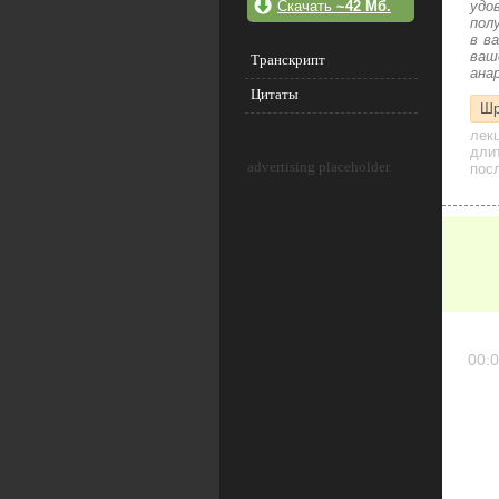
Скачать
~42 Мб.
удо
пол
в в
ваш
Транскрипт
ана
Цитаты
Шр
лек
дли
advertising placeholder
посл
00:0