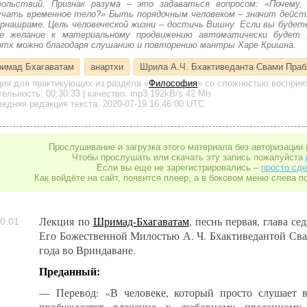
вольствий. Признак разума – это задаваться вопросом: «Почему,
учать временное тело?» Быть порядочным человеком – значит дейст
арнашраме. Цель человеческой жизни – достичь Вишну. Если вы будет
е желание к материальному продвижению автоматически будет 
ртх можно благодаря слушанию и повторению мантры Харе Кришна.
имад Бхагаватам
анартхи
Шрила А.Ч. Бхактиведанта Свами Пра
ция для практикующих
из раздела «
Философия
»
со сложностью восприят
тельность:
00:30:33
| качество:
mp3
192kB/s
42 Mb
едняя редакция текста: 2020-07-19 16:46:00 UTC
Прослушивание и загрузка этого материала без авторизации 
Чтобы прослушать или скачать эту запись пожалуйста
Если вы еще не зарегистрировались –
просто сде
Как войдёте на сайт, появится плеер, а в боковом меню слева п
Лекция по
Шримад-Бхагаватам
, песнь первая, глава се
0:01
Его Божественной Милостью А. Ч. Бхактиведантой Сва
года во Вриндаване.
Преданный:
— Перевод: «В человеке, который просто слушает в