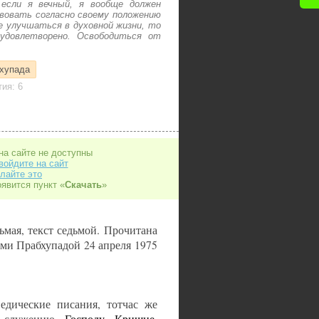
 если я вечный, я вообще должен
вовать согласно своему положению
е улучшаться в духовной жизни, то
удовлетворено. Освободиться от
бхупада
ия: 6
на сайте не доступны
войдите на сайт
лайте это
оявится пункт «
Скачать
»
дьмая, текст седьмой. Прочитана
ми Прабхупадой 24 апреля 1975
едические писания, тотчас же