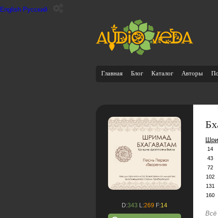
English
Русский
Главная
Блог
Каталог
Авторы
П
Бх
Шри
14
43
72
102
131
160
D:
343
L:
269
F:
14
Всё