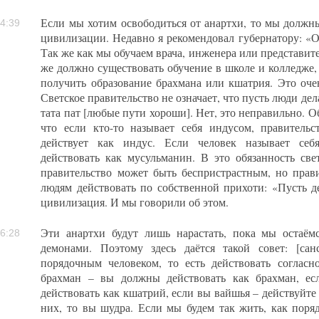
Если мы хотим освободиться от анартхи, то мы должны
4:39
цивилизации. Недавно я рекомендовал губернатору: «
Так же как мы обучаем врача, инженера или представите
же должно существовать обучение в школе и колледже,
получить образование брахмана или кшатрия. Это очен
Светское правительство не означает, что пусть люди дела
тата пат [любые пути хороши]. Нет, это неправильно. О
что если кто-то называет себя индусом, правительс
действует как индус. Если человек называет себ
действовать как мусульманин. В это обязанность свет
правительство может быть беспристрастным, но прав
людям действовать по собственной прихоти: «Пусть дел
цивилизация. И мы говорили об этом.
Эти анартхи будут лишь нарастать, пока мы остаём
6:28
демонами. Поэтому здесь даётся такой совет: [са
порядочным человеком, то есть действовать соглас
брахман – вы должны действовать как брахман, е
действовать как кшатрий, если вы вайшья – действуйте 
них, то вы шудра. Если мы будем так жить, как пор