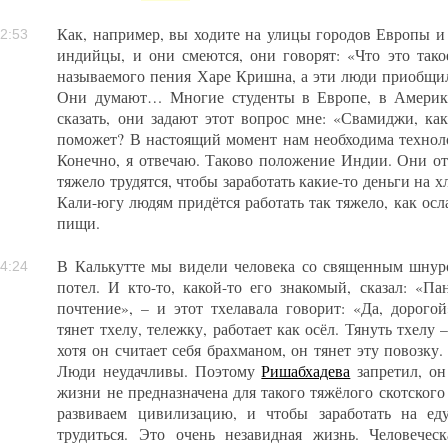
Как, например, вы ходите на улицы городов Европы и
2:53
индийцы, и они смеются, они говорят: «Что это тако
называемого пения Харе Кришна, а эти люди приобщил
Они думают… Многие студенты в Европе, в Америке
сказать, они задают этот вопрос мне: «Свамиджи, к
поможет? В настоящий момент нам необходима технол
Конечно, я отвечаю. Таково положение Индии. Они о
тяжело трудятся, чтобы заработать какие-то деньги на х
Кали-югу людям придётся работать так тяжело, как осла
пищи.
В Калькутте мы видели человека со священным шнуро
4:24
потел. И кто-то, какой-то его знакомый, сказал: «П
почтение», – и этот тхелавала говорит: «Да, дорого
тянет тхелу, тележку, работает как осёл. Тянуть тхелу 
хотя он считает себя брахманом, он тянет эту повозку
Люди неудачливы. Поэтому
Ришабхадева
запретил, он
жизни не предназначена для такого тяжёлого скотского 
развиваем цивилизацию, и чтобы заработать на е
трудиться. Это очень незавидная жизнь. Человече