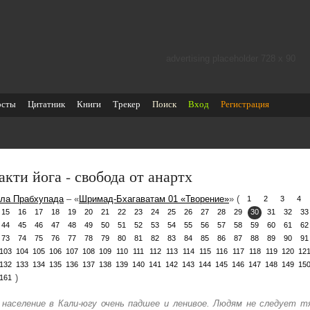
advertising placeholder 728 х 90
осты
Цитатник
Книги
Трекер
Поиск
Вход
Регистрация
акти йога - свобода от анартх
ла Прабхупада
– «
Шримад-Бхагаватам 01 «Творение»
» (
1
2
3
4
15
16
17
18
19
20
21
22
23
24
25
26
27
28
29
30
31
32
33
44
45
46
47
48
49
50
51
52
53
54
55
56
57
58
59
60
61
62
73
74
75
76
77
78
79
80
81
82
83
84
85
86
87
88
89
90
91
103
104
105
106
107
108
109
110
111
112
113
114
115
116
117
118
119
120
12
132
133
134
135
136
137
138
139
140
141
142
143
144
145
146
147
148
149
15
)
161
 население в Кали-югу очень падшее и ленивое. Людям не следует 