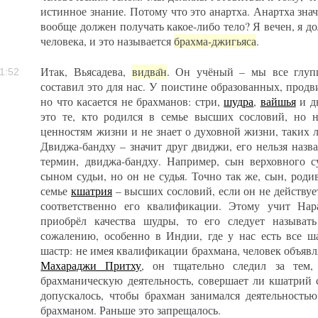
истинное знание. Потому что это анартха. Анартха зна
вообще должен получать какое-либо тело? Я вечен, я до
человека, и это называется
брахма-джигьяса
.
Итак, Вьясадева,
видва̄н
. Он учёный – мы все глупц
1:52
составил это для нас. У поистине образованных, прод
но что касается не брахманов: стри,
шудра
,
вайшья
и д
это те, кто родился в семье высших сословий, но 
ценностям жизни и не знает о духовной жизни, таких 
Двиджа-бандху – значит друг двиджи, его нельзя назв
термин, двиджа-бандху. Например, сын верховного с
сыном судьи, но он не судья. Точно так же, сын, род
семье
кшатрия
– высших сословий, если он не действует
соответственно его квалификации. Этому учит Нар
приобрёл качества шудры, то его следует называт
сожалению, особенно в Индии, где у нас есть все ш
шастр: не имея квалификации брахмана, человек объявл
Махараджи Притху
, он тщательно следил за тем,
брахманическую деятельность, совершает ли кшатрий 
допускалось, чтобы брахман занимался деятельность
брахманом. Раньше это запрещалось.