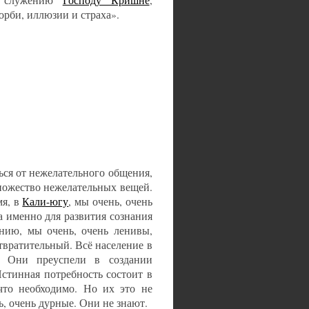
у служению
Господу Кришне
,
орби, иллюзии и страха».
ься от нежелательного общения,
множество нежелательных вещей.
мя, в
Кали-югу
, мы очень, очень
а именно для развития сознания
нию, мы очень, очень ленивы,
твратительный. Всё население в
? Они преуспели в создании
Истинная потребность состоит в
что необходимо. Но их это не
ь, очень дурные. Они не знают.