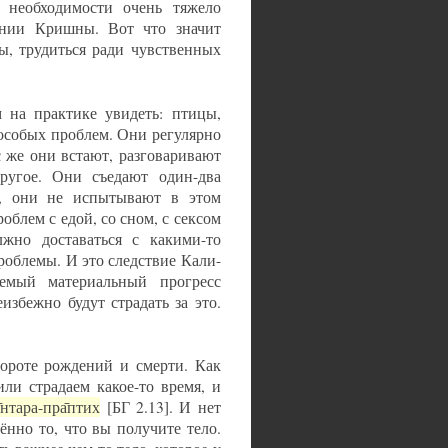
необходимости очень тяжело
ании Кришны. Вот что значит
лы, трудиться ради чувственных
 на практике увидеть: птицы,
особых проблем. Они регулярно
с же они встают, разговаривают
ругое. Они съедают один-два
в, они не испытывают в этом
облем с едой, со сном, с сексом
жно доставаться с какими-то
роблемы. И это следствие Кали-
емый материальный прогресс
избежно будут страдать за это.
ороте рождений и смерти. Как
ли страдаем какое-то время, и
̄нтара-пра̄птих
[БГ 2.13]. И нет
ённо то, что вы получите тело.