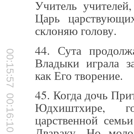
Учитель учителей,
Царь царствующи
склоняю голову.
44. Сута продолж
00:15:57
Владыки играла з
как Его творение.
45. Когда дочь Пр
00:16:10
Юдхиштхире, г
царственной семь
Двараку. Но моло