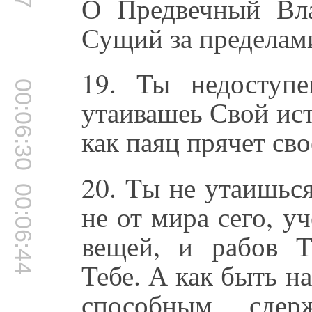
О Предвечный Вла
Сущий за пределам
19. Ты недоступ
00:06:30
утаивашеь Свой ис
как паяц прячет сво
20. Tы не утаишься
00:06:44
не от мира сего, 
вещей, и рабов Т
Тебе. А как быть 
способным сдер