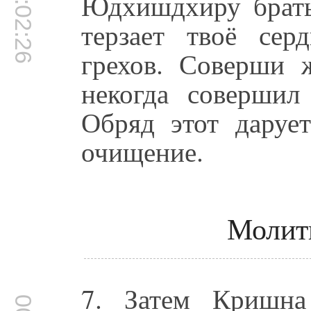
00:02:26
Юдхишдхиру братья
терзает твоё сер
грехов. Соверши 
некогда совершил
Обряд этот даруе
очищение.
Молит
7. Затем Кришн