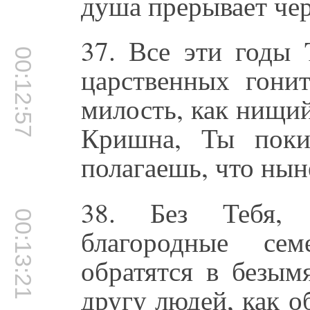
душа прерывает че
37. Все эти годы
00:12:57
царственных гони
милость, как нищий
Кришна, Ты поки
полагаешь, что нын
38. Без Тебя,
00:13:21
благородные се
обратятся в безы
другу людей, как о