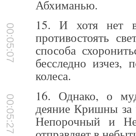
Абхиманью.
15. И хотя нет 
00:05:07
противостоять све
способа схоронить
бесследно изчез, 
колеса.
16. Однако, о му
00:05:27
деяние Кришны за 
Непорочный и Не
отправляет в небыт