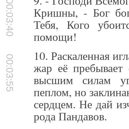
9. - Господи Всемо
00:03:40
Кришны, - Бог бог
Тебя, Кого убои
помощи!
10. Раскаленная иг
00:03:55
жар её пребывает
высшим силам уг
пеплом, но заклина
сердцем. Не дай и
рода Пандавов.