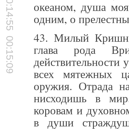
00:14:55
океаном, душа мо
одним, о прелестн
43. Милый Кришн
00:15:09
глава рода В
действительности 
всех мятежных ц
оружия. Отрада н
нисходишь в мир,
коровам и духовно
в души страждущ