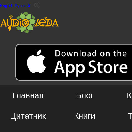
English
Русский
Главная
Блог
К
Цитатник
Книги