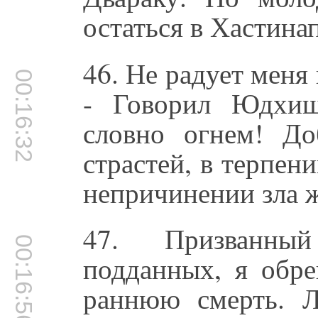
остаться в Хастина
46. Не радует меня
00:16:32
- Говорил Юдхиш
словно огнем! Д
страстей, в терпен
непричинении зла 
47. Призванны
00:16:56
подданных, я обр
раннюю смерть. 