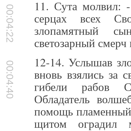
11. Сута молвил: 
00:04:22
серцах всех Сво
злопамятный с
светозарный смерч 
12-14. Услышав зл
00:04:40
вновь взялись за 
гибели рабов С
Обладатель волше
помощь пламенный 
щитом оградил 