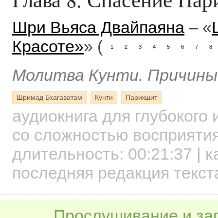
Шри Вьяса Двайпаяна
– «
Красоте»
» (
1
2
3
4
5
6
7
8
Молитва Кунти. Причины
Шримад Бхагаватам
Кунти
Парикшит
аудиокнига для глубокого
со сложностью восприятия
длительность:
00:21:37
| к
последняя редакция текст
Прослушивание и заг