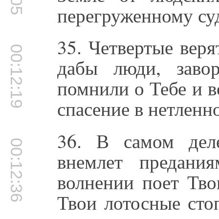
перегруженному су
35. Четвертые вер
00:12:19
дабы люди, заво
помнили о Тебе и в
спасение в нетленн
36. В самом деле
00:12:36
внемлет предан
волнении поет Тво
Твои лотосные сто