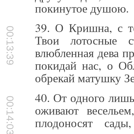
покинутое душою.
39. О Кришна, с т
00:13:39
Твои лотосные с
влюбленная дева пр
покидай нас, о Об
обрекай матушку Зе
40. От одного лишь
00:14:03
оживают весельем
плодоносят сады