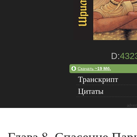
D:
432
Скачать
~19 Мб.
Транскрипт
Цитаты
adver
Глава 8. Спасение Па