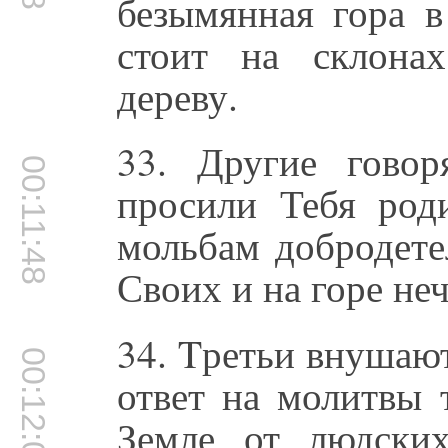
безымянная гора в
стоит на склона
дереву.
33. Другие говор
00:11:48
просили Тебя ро
мольбам добродете
Своих и на горе не
34. Tретьи внушаю
00:12:05
ответ на молитвы 
Земле от людских