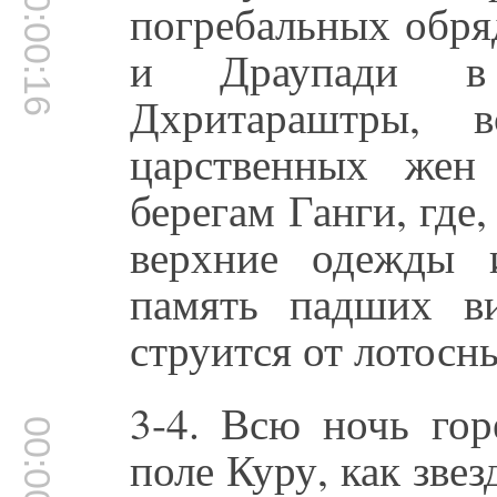
00:00:16
погребальных обря
и Драупади в 
Дхритараштры, 
царственных жен
берегам Ганги, где,
верхние одежды 
память падших ви
струится от лотосн
3-4. Всю ночь гор
00:00:54
поле Куру, как зве