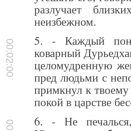
разлучает близк
неизбежном.
5. - Каждый пон
00:02:00
коварный Дурьедхан
целомудренную жен
пред людьми с неп
примкнул к твоему 
покой в царстве бе
6. - Не печалься