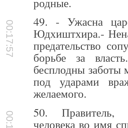
родные.
49. - Ужасна цар
00:17:57
Юдхиштхира.- Нена
предательство соп
борьбе за власт
бесплодны заботы 
под ударами вра
желаемого.
50. Правитель,
человека во имя с