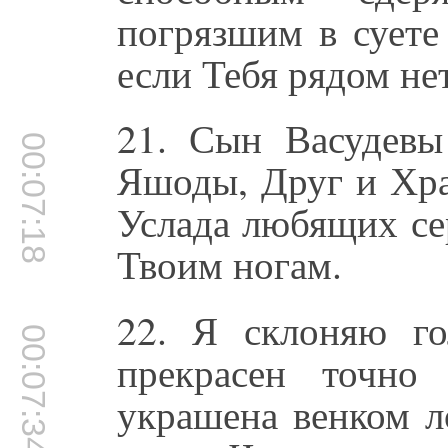
погрязшим в суете
если Тебя рядом не
21. Сын Васудевы
00:07:18
Яшоды, Друг и Хра
Услада любящих се
Твоим ногам.
22. Я склоняю г
00:07:34
прекрасен точно
украшена венком л