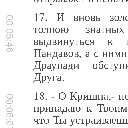
17. И вновь золо
00:05:46
толпою знатны
выдвинуться к г
Пандавов, а с ним
Драупади обступ
Друга.
18. - О Кришна,- н
00:06:07
припадаю к Твоим 
что Ты устраиваеш