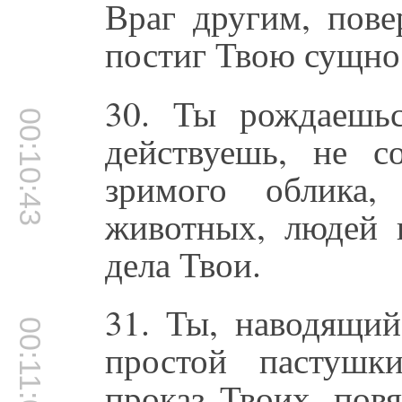
Враг другим, пове
постиг Твою сущно
30. Ты рождаешь
00:10:43
действуешь, не с
зримого облика
животных, людей 
дела Твои.
31. Ты, наводящий
00:11:03
простой пастушк
проказ Твоих, пов