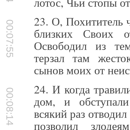
лотос, Чьи стопы о
23. О, Похититель 
00:07:55
близких Своих о
Освободил из те
терзал там жесто
сынов моих от неи
24. И когда трави
00:08:14
дом, и обступал
всякий раз отводил
позволил злодея