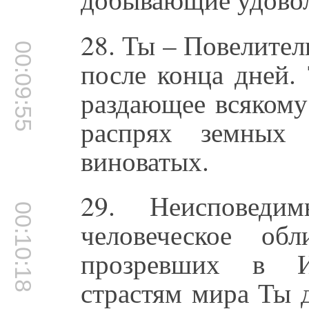
28. Ты – Повелител
00:09:55
после конца дней.
раздающее всякому
распрях земных
виноватых.
29. Неисповеди
00:10:18
человеческое о
прозревших в И
страстям мира Ты 