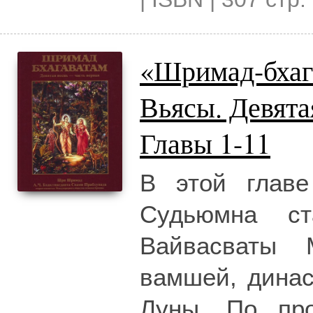
«Шримад-бхаг
Вьясы. Девят
Главы 1-11
В этой главе
Судьюмна с
Вайвасваты 
вамшей, динас
Луны. По пр