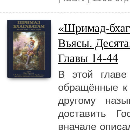
«Шримад-бхаг
Вьясы. Десят
Главы 14-44
В этой главе
обращённые к 
другому назы
доставить Го
вначале описал