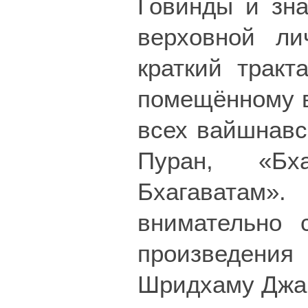
Говинды и зн
верховной ли
краткий тракт
помещённому в
всех вайшнавс
Пуран, «Бх
Бхагаватам»
внимательно 
произведени
Шридхаму Джаг