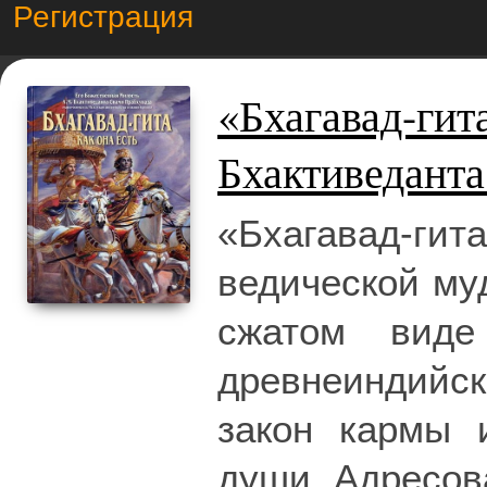
Регистрация
«Бхагавад-гита
Бхактиведант
«Бхагавад-ги
ведической му
сжатом виде
древнеиндийс
закон кармы 
души. Адресов