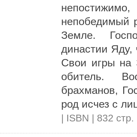
непостижимо,
непобедимый р
Земле. Госп
династии Яду,
Свои игры на 
обитель. Во
брахманов, Гос
род исчез с ли
| ISBN | 832 стр.