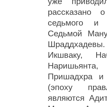
уже приводи
рассказано 
седьмого и 
Седьмой Ману
Шраддхадевы. 
Икшваку, На
Наришьянта,
Пришадхра и 
(эпоху пра
являются Адит