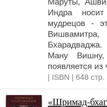
Маруты, Ашви
Индра носи
мудрецов - э
Вишвамитра
Бхарадваджа.
Ману Вишну,
появляется из
| ISBN | 648 стр.
«Шримад-бхаг