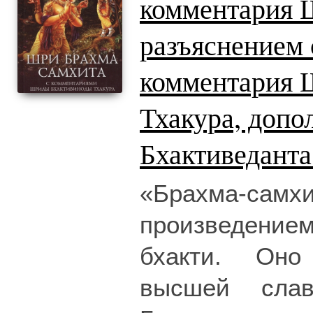
комментария 
разъяснением 
комментария 
Тхакура, доп
Бхактиведанта
«Брахма-сам
произведение
бхакти. Оно
высшей сла