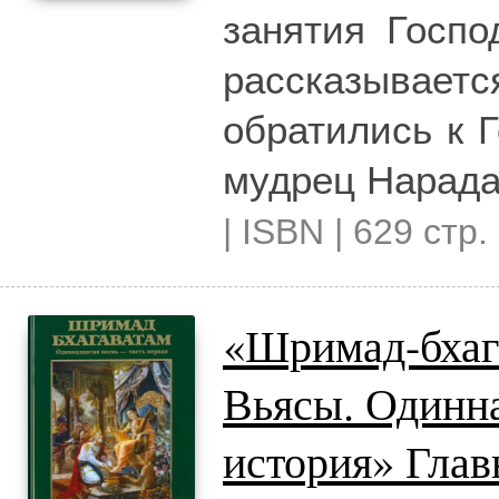
занятия Госп
рассказываетс
обратились к 
мудрец Нарада
| ISBN | 629 стр.
«Шримад-бхаг
Вьясы. Одинн
история» Глав