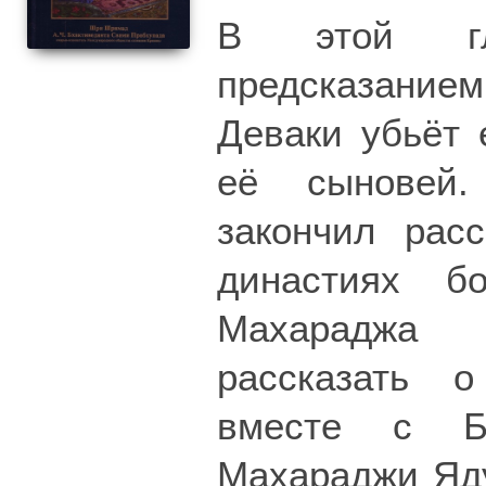
В этой гл
предсказани
Деваки убьёт 
её сыновей.
закончил рас
династиях б
Махараджа 
рассказать 
вместе с Б
Махараджи Яду