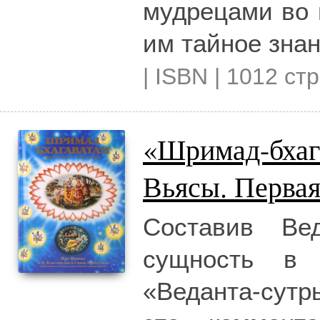
мудрецами во 
им тайное знан
| ISBN | 1012 стр
«Шримад-бхаг
Вьясы. Первая
Составив Ве
сущность в 
«Веданта-сут