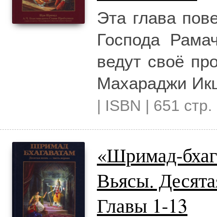
Эта глава пов
Господа Рама
ведут своё пр
Махараджи Икш
| ISBN | 651 стр.
«Шримад-бхаг
Вьясы. Десят
Главы 1-13