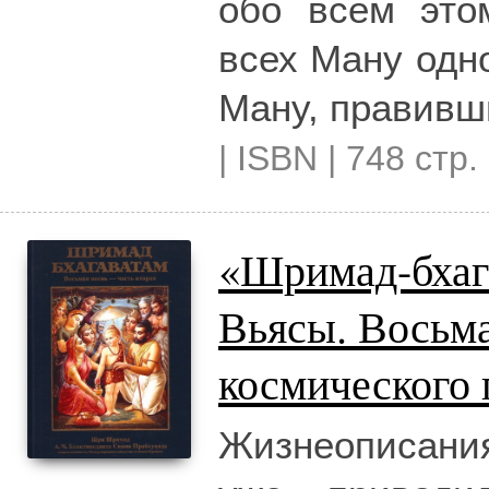
обо всем это
всех Ману одно
Ману, правивш
| ISBN | 748 стр.
«Шримад-бхаг
Вьясы. Восьм
космического 
Жизнеописания