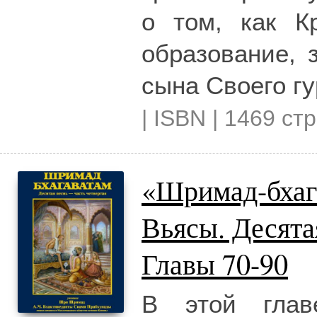
о том, как К
образование, 
сына Своего гу
| ISBN | 1469 стр
«Шримад-бхаг
Вьясы. Десят
Главы 70-90
В этой глав