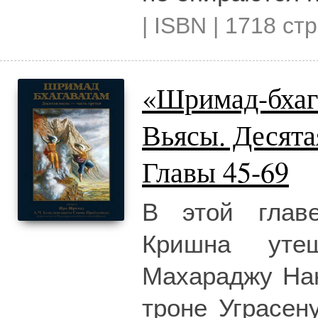
| ISBN | 1718 стр
«Шримад-бхаг
Вьясы. Десят
Главы 45-69
В этой главе
Кришна уте
Махараджу Нан
троне Уграсен