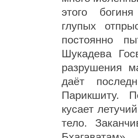
этого богин
глупых отпры
постоянно пы
Шукадева Гос
разрушения м
даёт послед
Парикшиту. П
кусает летучий
тело. Заканч
Бхагавата