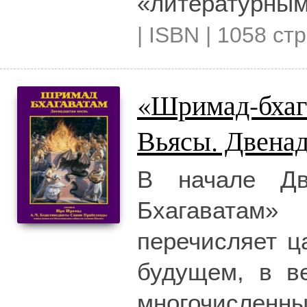
«литературным
| ISBN | 1058 стр
«Шримад-бхаг
Вьясы. Двенад
В начале Дв
Бхагаватам»
перечисляет ц
будущем, в в
многочисленны