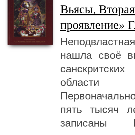
Вьясы. Вторая
проявление» Г
Неподвластн
нашла своё в
санскритских
области ч
Первоначально
пять тысяч л
записаны 