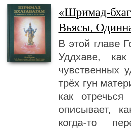
«Шримад-бхаг
Вьясы. Одинна
В этой главе 
Уддхаве, ка
чувственных у
трёх гун матер
как отречься
описывает, к
когда-то п