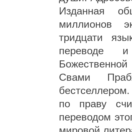
Изданная о
миллионов э
тридцати язы
переводе 
Божественной
Свами Праб
бестселлером.
по праву счи
переводом это
мировой литер