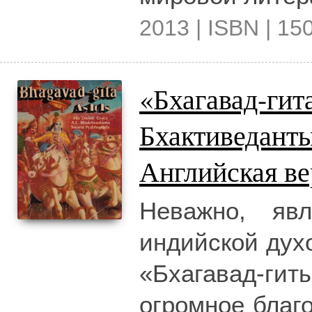
2013 | ISBN | 15
«Бхагавад-гит
Бхактиведант
Английская ве
Неважно, яв
индийской духо
«Бхагавад-гит
огромное благо