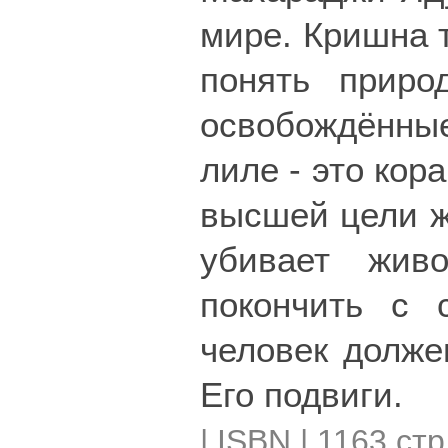
мире. Кришна т
понять приро
освобождённы
лиле - это кор
высшей цели жи
убивает жив
покончить с 
человек долже
Его подвиги.
| ISBN | 1163 стр