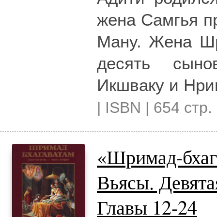
жена Самгья п
Ману. Жена Ш
десять сыно
Икшваку и Нри
| ISBN | 654 стр.
«Шримад-бхаг
Вьясы. Девят
Главы 12-24