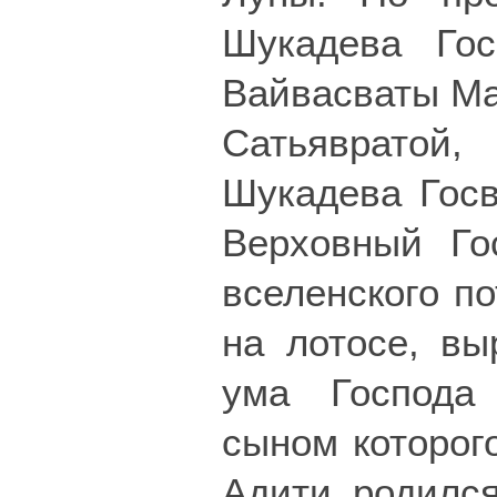
Шукадева Гос
Вайвасваты Ма
Сатьяврато
Шукадева Госв
Верховный Го
вселенского п
на лотосе, вы
ума Господа
сыном которог
Адити родился