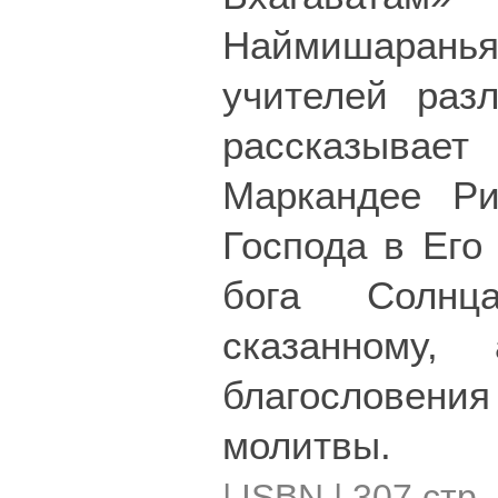
Наймишаранья
учителей раз
рассказывае
Маркандее Ри
Господа в Его
бога Солнц
сказанному,
благословени
молитвы.
| ISBN | 307 стр.