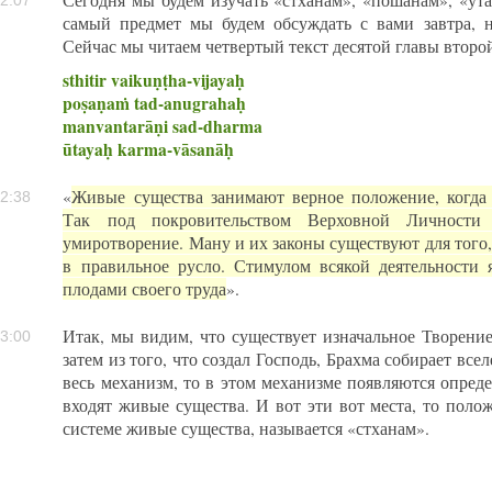
2:07
самый предмет мы будем обсуждать с вами завтра, н
Сейчас мы читаем четвертый текст десятой главы второ
sthitir vaikuṇṭha-vijayaḥ
poṣaṇaṁ tad-anugrahaḥ
manvantarāṇi sad-dharma
ūtayaḥ karma-vāsanāḥ
«
Живые существа занимают верное положение, когда 
2:38
Так под покровительством Верховной Личности
умиротворение. Ману и их законы существуют для того
в правильное русло. Стимулом всякой деятельности 
плодами своего труда
».
Итак, мы видим, что существует изначальное Творение
3:00
затем из того, что создал Господь, Брахма собирает все
весь механизм, то в этом механизме появляются опред
входят живые существа. И вот эти вот места, то поло
системе живые существа, называется «стханам».