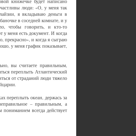
овой книжечке будет написано
частливы люди: «О, у меня так
лайзии, я вкладываю деньги в
аночке в соседней комнате, и у
ло, чтобы говорить, и кто-то
т у меня есть документ. И когда
о, прекрасно», и когда я сыграю
рошо, у меня график показывает,
льно, вы считаете правильным,
таться переплыть Атлантический
виться от страданий люди тяжело
ейцарии.
ах переплыть океан, держась за
неправильное – правильным, а
м пониманием всегда действует