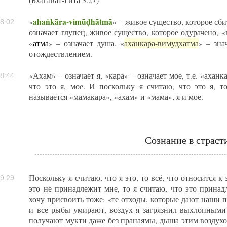
(Бхагават-Гита 3.27)
ahaṅkāra-vimūḍhātmā
«
» – живое существо, которое сби
8:02
означает глупец, живое существо, которое одурачено, «
«
атма
» – означает душа, «
аханкара-вимудхатма
» – зна
отождествлением.
«Ахам» – означает я, «кара» – означает мое, т.е. «аханка
8:44
что это я, мое. И поскольку я считаю, что это я, т
называется «мамакара», «ахам» и «мама», я и мое.
Сознание в страст
Поскольку я считаю, что я это, то всё, что относится к
9:29
это не принадлежит мне, то я считаю, что это принад
хочу присвоить тоже: «те отходы, которые дают наши п
и все рыбы умирают, воздух я загрязнил выхлопным
получают мукти даже без пранаямы, дыша этим воздухом