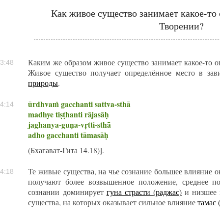
Как живое существо занимает какое-то
Творении?
Каким же образом живое существо занимает какое-то о
3:48
Живое существо получает определённое место в за
природы
.
ūrdhvaṁ gacchanti sattva-sthā
4:14
madhye tiṣṭhanti rājasāḥ
jaghanya-guṇa-vṛtti-sthā
adho gacchanti tāmasāḥ
(Бхагават-Гита 14.18)].
Те живые существа, на чье сознание большее влияние 
4:18
получают более возвышенное положение, среднее п
сознании доминирует
гуна страсти (раджас)
и низшее 
существа, на которых оказывает сильное влияние
тамас 