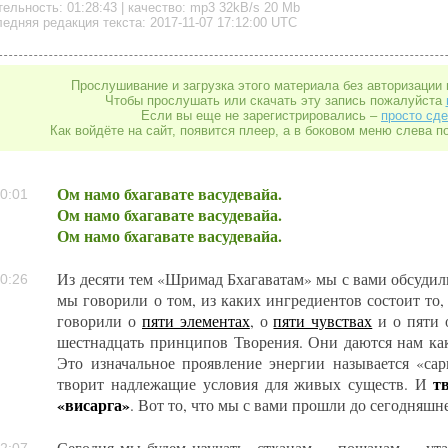
тельность:
01:28:43
| качество:
mp3
32kB/s
20 Mb
едняя редакция текста: 2017-11-07 17:12:00 UTC
Прослушивание и загрузка этого материала без авторизации 
Чтобы прослушать или скачать эту запись пожалуйста
Если вы еще не зарегистрировались –
просто сде
Как войдёте на сайт, появится плеер, а в боковом меню слева п
Ом намо бхагавате васудевайа.
0:01
Ом намо бхагавате васудевайа.
Ом намо бхагавате васудевайа.
Из десяти тем «Шримад Бхагаватам» мы с вами обсудили
0:26
мы говорили о том, из каких ингредиентов состоит то,
говорили о
пяти элементах
, о
пяти чувствах
и о пяти 
шестнадцать принципов Творения. Они даются нам ка
Это изначальное проявление энергии называется «сарг
т
творит надлежащие условия для живых существ. И
«висарга»
. Вот то, что мы с вами прошли до сегодняшн
Сегодня мы будем изучать «стханам», «пошанам», «ута