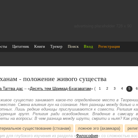
advertising placeholder 728 х 90
осты
Цитатник
Книги
Трекер
Поиск
Вход
Регистрация
ханам - положение живого существа
а Таттва дас
– «
Десять тем Шримад-Бхагаватам
» (
1
2
3
4
5
6
 живое существо занимает какое-то определённое место в Творении
ежестве. Смена влияния гун на сознание. Нет разницы между болью и 
отных. Лишь редкие единицы прислушиваются к совести. Религия ка
куренция групп. Религия ради освобождения. Впадение в самсару 
еты на вопросы: В чем разница между шрути, смрити и ньяя? Как упо
териальное существование (стханам)
ложное эго (ахамкара)
рели
ция для глубокого изучения
из раздела «
Философия
»
со сложностью вос