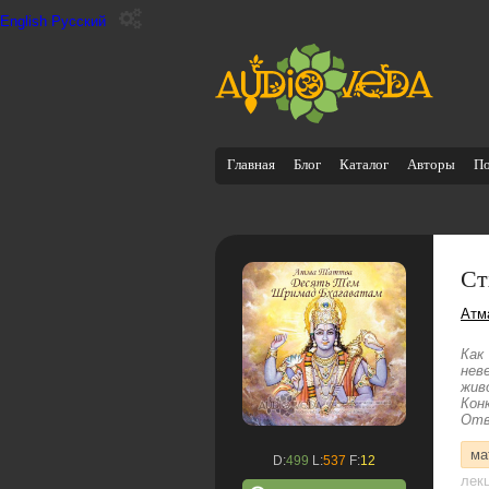
English
Русский
Главная
Блог
Каталог
Авторы
П
Ст
Атм
Как
нев
жив
Кон
Отв
ма
D:
499
L:
537
F:
12
лек