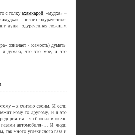
то с толку
ахамкарой
, «мудха» –
вимудха» – значит одураченное,
чит душа, одураченная ложным
ра» означает - (самость) думать,
о я думаю, что это мое, и это
и
 этому – я считаю своим. И если
лежит кому-то другому, и я это
редприятия – я сбросил в океан
и газами автомобиля»… И люди
, так много углекислого газа и