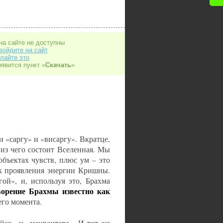
на сайте не доступны
войдите на сайт
лайте это
оявится пункт «
Скачать
»
 «саргу» и «висаргу». Вкратце,
 из чего состоит Вселенная. Мы
объектах чувств, плюс ум – это
к проявления энергии Кришны.
ой», и, используя это, Брахма
ворение Брахмы известно как
его момента.
йах» и «манвантара». И тот же