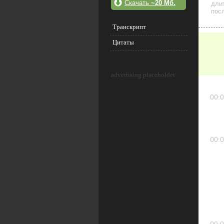
Скачать
~20 Мб.
дли
посл
Транскрипт
Цитаты
advertising placeholder
00:0
00:0