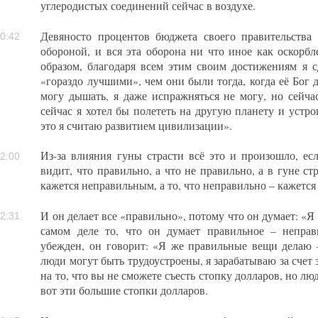
углеродистых соединений сейчас в воздухе.
Девяносто процентов бюджета своего правительства 
0:42
обороной, и вся эта оборона ни что иное как оскорбл
образом, благодаря всем этим своим достижениям я с
«гораздо лучшими», чем они были тогда, когда её Бог д
могу дышать, я даже испражняться не могу, но сейчас
сейчас я хотел бы полететь на другую планету и устрои
это я считаю развитием цивилизации».
Из-за влияния гуны страсти всё это и произошло, есл
2:00
видит, что правильно, а что не правильно, а в гуне ст
кажется неправильным, а то, что неправильно – кажетс
И он делает все «правильно», потому что он думает: «Я
2:31
самом деле то, что он думает правильное – непра
убежден, он говорит: «Я же правильные вещи делаю 
люди могут быть трудоустроены, я зарабатываю за счет 
на то, что вы не сможете съесть стопку долларов, но л
вот эти большие стопки долларов.