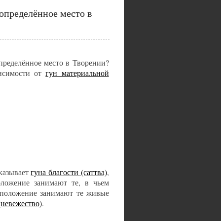
 определённое место в
пределённое место в Творении?
висимости от
гун материальной
оказывает
гуна благости (саттва)
,
оложение занимают те, в чьем
положение занимают те живые
(невежество)
.