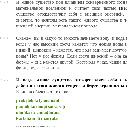
И живое существо под влиянием оскверненного созна
5:20
материальной вселенной и считает себя частью
вне
существо отождествляет себя с внешней энергией,
энергии, то деятельность такого живого существа в т
внешней энергии, материальной природе.
Скажем, вы в какую-то емкость заливаете воду, и вода
6:13
когда у нас высокий сосуд кажется, что форма воды в
низкий, широкий – кажется, что вода занимает другую
воды? Нет у нее формы. Если сосуд широкий – она каж
формы – она кажется другой. Кастрюля у нас, чашка и
форму, куда её залили.
когда живое существо отождествляет себя с м
И
7:25
действия этого живого существа будут ограничены 
Кришна объясняет это так:
prakṛteḥ kriyamāṇāni
guṇaiḥ karmāṇi sarvaśaḥ
ahaṅkāra-vimūḍhātmā
kartāham iti manyate