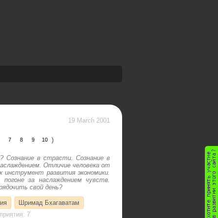
19 March 2001
)
7
8
9
10
? Сознание в страсти. Сознание в
наслаждением. Отличие человека от
к инструмент развития экономики.
в погоне за наслаждением чувств.
рядочить свой день?
гия
Шримад Бхагаватам
приятия: 7