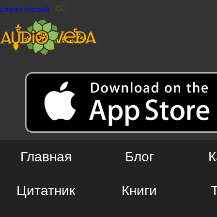
English
Русский
Главная
Блог
К
Цитатник
Книги