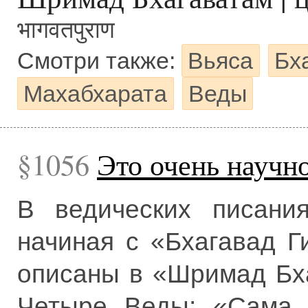
भागवतपुराण
Смотри также:
Вьяса
Бх
Махабхарата
Веды
1056
Это очень научн
В ведических писания
начиная с «Бхагавад Г
описаны в «Шримад Бха
Четыре Веды: «Сама, 