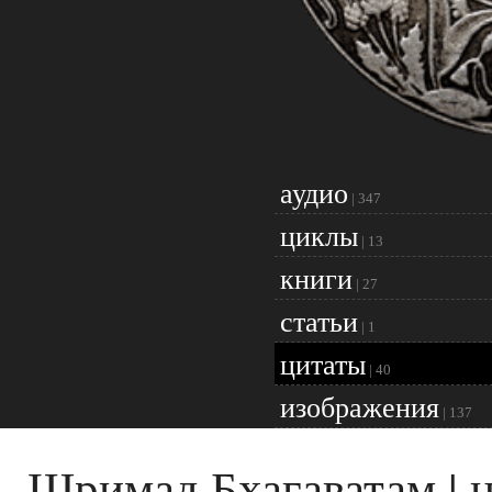
аудио
|
347
циклы
|
13
книги
|
27
статьи
|
1
цитаты
|
40
изображения
|
137
Шримад Бхагаватам | 