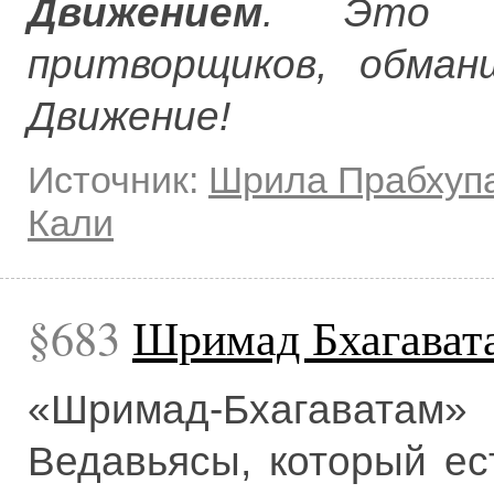
Движением
. Это н
притворщиков, обман
Движение!
Источник:
Шрила Прабхуп
Кали
683
Шримад Бхагавата
«Шримад-Бхагаватам» 
Ведавьясы, который ес