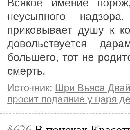
Всякое имение порожд
неусыпного надзора.
приковывает душу к к
довольствуется дар
большего, тот не родит
смерть.
Источник:
Шри Вьяса Два
просит подаяние у царя д
626
В поисках Красот