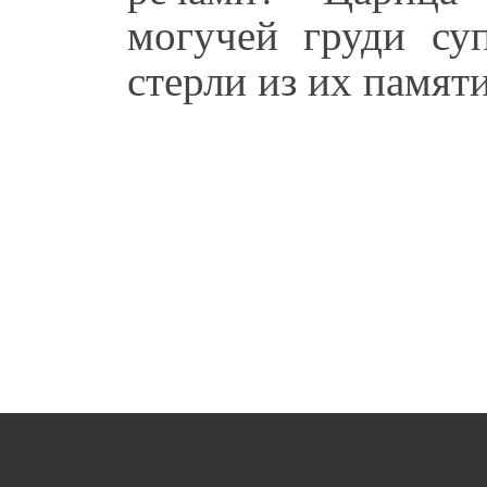
могучей груди суп
стерли из их памят