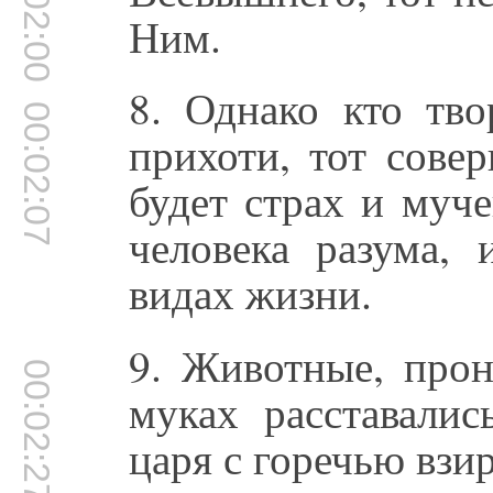
00:02:00
Ним.
8. Однако кто тво
00:02:07
прихоти, тот сове
будет страх и муч
человека разума,
видах жизни.
9. Животные, прон
00:02:27
муках расставали
царя с горечью взир