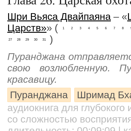
Шри Вьяса Двайпаяна
– «
Царств»
» (
1
2
3
4
5
6
7
8
)
27
28
29
30
31
Пуранджана отправляетс
свою возлюбленную. П
красавицу.
Пуранджана
Шримад Бх
аудиокнига для глубокого
со сложностью восприятия
длительность:
00:09:09
| к