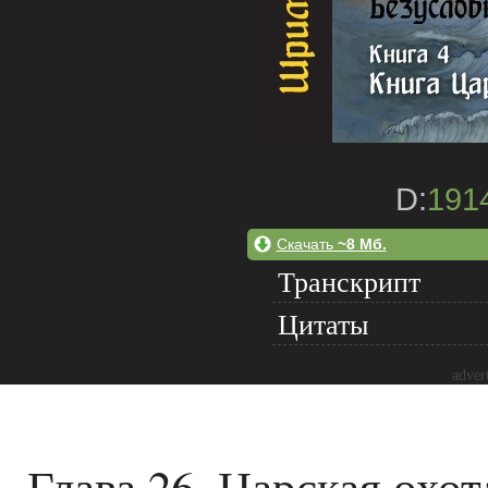
D:
191
Скачать
~8 Мб.
Транскрипт
Цитаты
adver
Глава 26. Царская охот