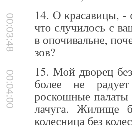
14. О красавицы, -
00:03:48
что случилось с в
в опочивальне, поч
зов?
15. Мой дворец без
00:04:00
более не радуе
роскошные палаты 
лачуга. Жилище 
колесница без колес