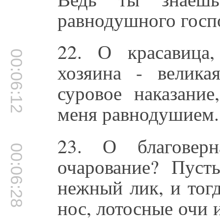
равнодушного госп
22. О красавица
00:06:12
хозяина - велик
суровое наказание
меня равнодушием.
23. О благовер
00:06:28
очарование? Пуст
нежный лик, и тог
нос, лотосные очи