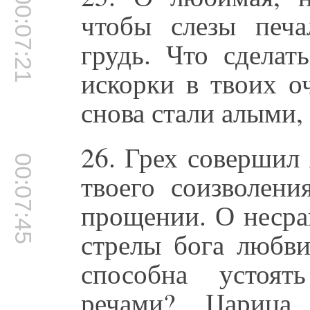
00:07:21
чтобы слезы печ
грудь. Что сделат
искорки в твоих о
снова стали алыми,
26. Грех совершил 
00:07:45
твоего соизволен
прощении. О несра
стрелы бога любви
способна устоя
речами? Царица 