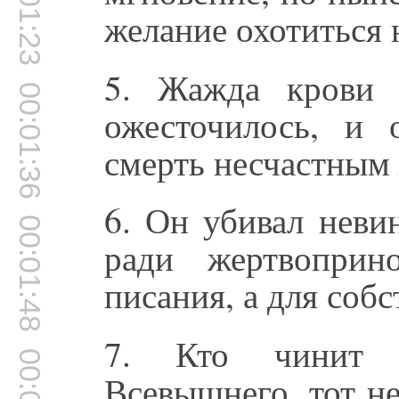
00:01:23
желание охотиться н
5. Жажда крови о
00:01:36
ожесточилось, и 
смерть несчастным
6. Он убивал неви
00:01:48
ради жертвоприн
писания, а для соб
7. Кто чинит н
Всевышнего, тот не