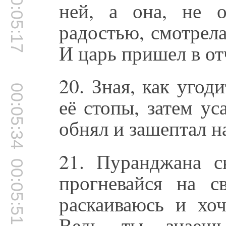
00:05:17
ней, а она, не 
радостью, смотрела
И царь пришел в от
20. Зная, как угод
00:05:34
её стопы, затем ус
обнял и зашептал на
21. Пуранджана с
00:05:51
прогневайся на с
раскаиваюсь и хоч
Ведь ты знаешь