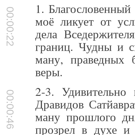
1. Благословенный 
00:00:22
моё ликует от ус
дела Вседержителя
границ. Чудны и с
ману, праведных 
веры.
2-3. Удивительно 
00:00:46
Дравидов Сатйавра
ману прошлого д
прозрел в духе 