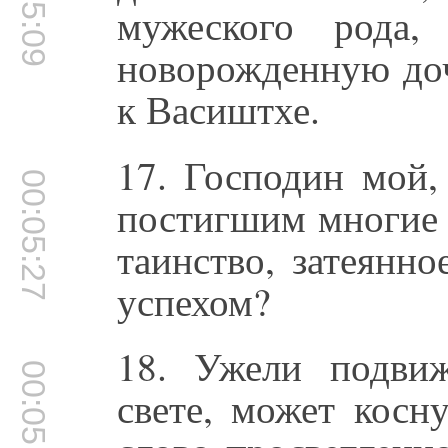
00:05:09
мужеского рода,
новорожденную доч
к Васиштхе.
17. Господин мой
00:05:27
постигшим многие 
таинство, затеянн
успехом?
18. Ужели подви
00:05:43
свете, может косн