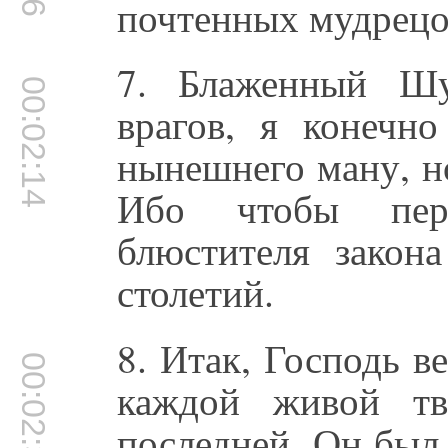
почтенных мудрецо
7. Блаженный Шу
00:02:14
врагов, я конечн
нынешнего ману, н
Ибо чтобы пере
блюстителя закон
столетий.
8. Итак, Господь в
00:02:37
каждой живой тв
последней. Он был,