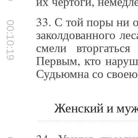
их чертоги, немедл
33. С той поры ни 
00:10:19
заколдованного ле
смели вторгатьс
Первым, кто наруш
Судьюмна со своею
Женский и му