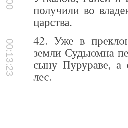
получили во владе
царства.
42. Уже в преклон
00:13:23
земли Судьюмна пе
сыну Пурураве, а 
лес.