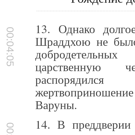
13. Однако долг
00:04:05
Шраддхою не было
добродетельных
царственную ч
распорядилс
жертвоприношени
Варуны.
14. В преддверии 