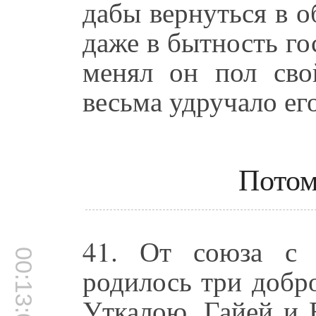
дабы вернуться в о
даже в бытность г
менял он пол сво
весьма удручало ег
Потом
41. От союза с
00:13:00
родилось три добр
Уткалою, Гайей и 