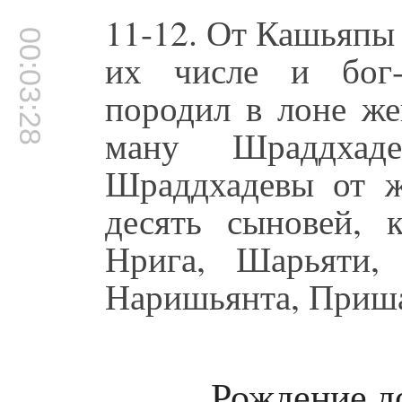
11-12. От Кашьяпы
00:03:28
их числе и бог-
породил в лоне ж
ману Шраддхад
Шраддхадевы от 
десять сыновей, 
Нрига, Шарьяти,
Наришьянта, Приша
Рождение д