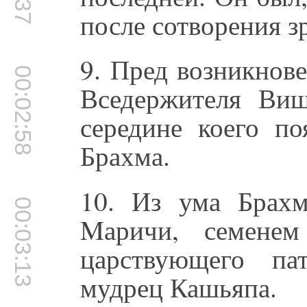
после сотворения з
9. Пред возникнов
00:02:58
Вседержителя Виш
середине коего по
Брахма.
10. Из ума Брах
00:03:13
Mаричи, семенем
царствующего па
мудрец Кашьяпа.