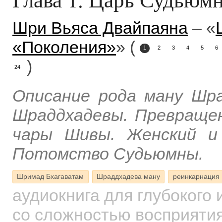
Шри Вьяса Двайпаяна
– «
«Поколения»
» (
1
2
3
4
5
6
)
24
Описание рода ману Шра
Шраддхадевы. Превращен
чары Шивы. Женский и
Потомство Судьюмны.
Шримад Бхагаватам
Шраддхадева ману
реинкарнация
аудиокнига для глубокого
со сложностью восприятия