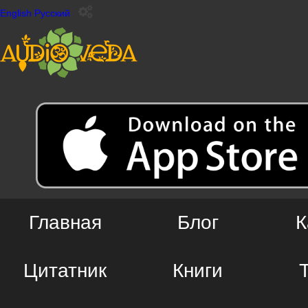
English
Русский
Главная
Блог
К
Цитатник
Книги