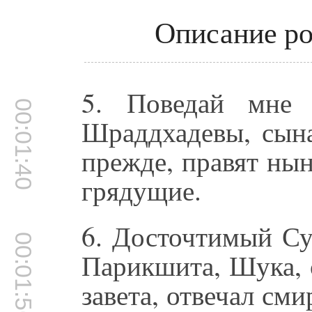
Описание р
5. Поведай мне 
00:01:40
Шраддхадевы, сына
прежде, правят нын
грядущие.
6. Досточтимый Су
00:01:56
Парикшита, Шука, 
завета, отвечал см