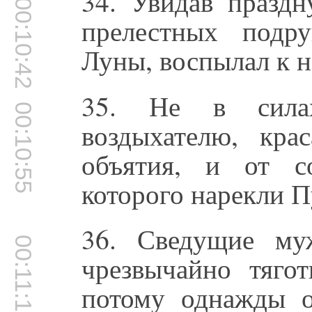
34. Увидав празд
00:10:42
прелестных подр
Луны, воспылал к 
35. Не в силах
00:10:55
воздыхателю, кра
объятия, и от с
которого нарекли 
36. Сведущие му
00:11:11
чрезвычайно тяго
потому однажды 