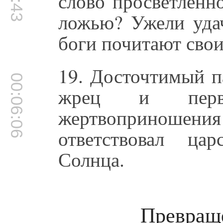
слово просветленн
ложью? Ужели удач
боги почитают сво
19. Досточтимый п
00:06:06
жрец и перв
жертвоприношени
ответствовал ца
Солнца.
Превраще