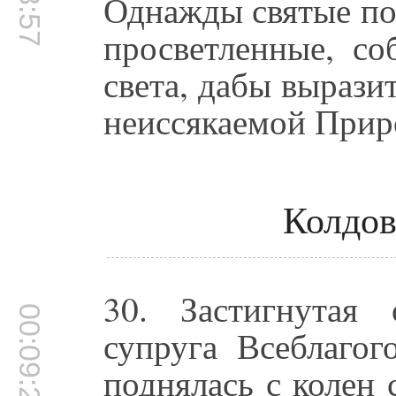
Однажды святые по
просветленные, со
света, дабы вырази
неиссякаемой Прир
Колдо
30. Застигнутая 
00:09:26
супруга Всеблагог
поднялась с колен