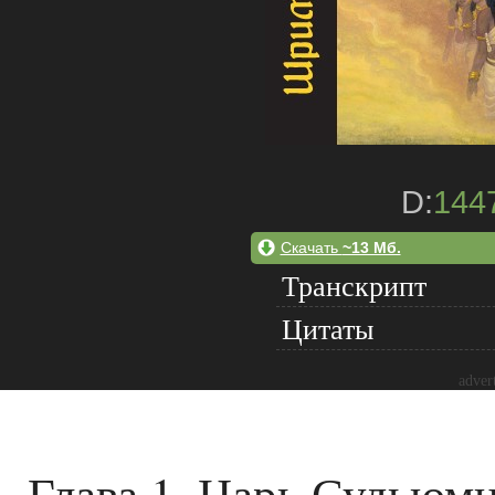
D:
144
Скачать
~13 Мб.
Транскрипт
Цитаты
adver
Глава 1. Царь Судьюм