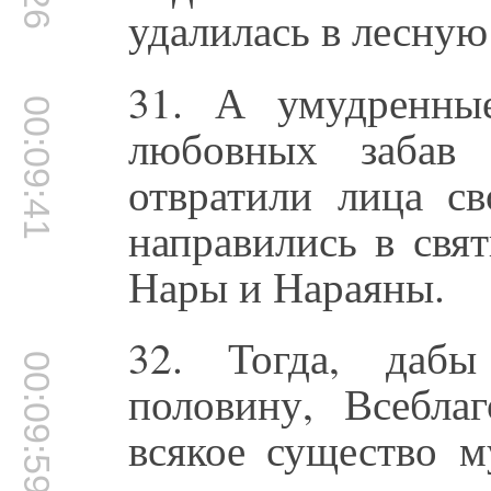
удалилась в лесную
31. А умудренны
00:09:41
любовных забав
отвратили лица с
направились в свя
Нары и Нараяны.
32. Тогда, даб
00:09:59
половину, Всебла
всякое существо м