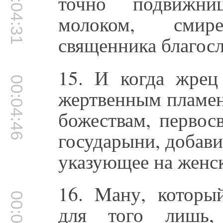
00:04:31
точно подвижниц
молоком, смир
священника благосл
15. И когда жрец
00:04:46
жертвенным пламен
божествам, первос
государыни, добави
указующее на женс
16. Mану, которы
для того лишь,