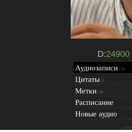
D:
24900
Аудиозаписи
|
74
Цитаты
|
3
Метки
|
89
Расписание
Новые аудио
adver