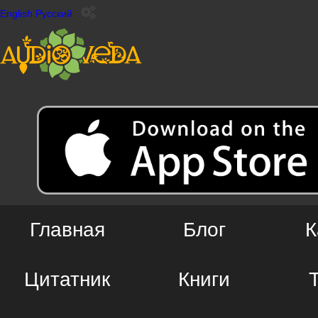
English
Русский
Главная
Блог
К
Цитатник
Книги