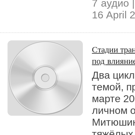
7 аудио |
16 April 
Стадии тра
под влияни
Два цикл
темой, п
марте 20
личном 
Митюшин
тяжёлых 