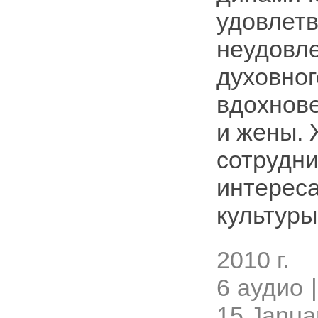
удовлет
неудовле
духовног
вдохнов
и жены. 
сотрудни
интереса
культуры
2010 г.
6 аудио |
15 Janua