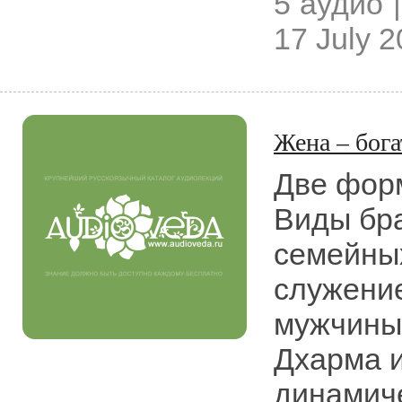
5 аудио |
17 July 
Жена – бог
Две фор
Виды бра
семейны
служени
мужчины:
Дхарма 
динамиче