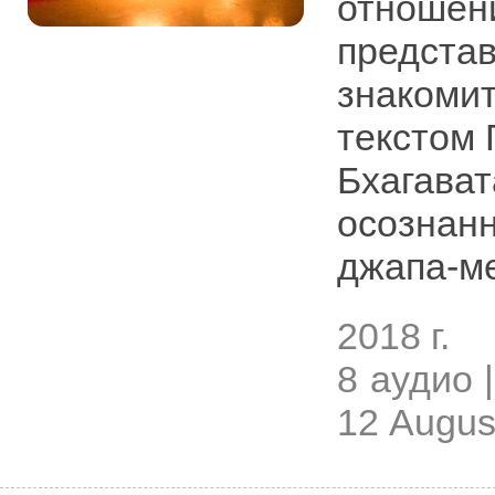
отношени
представ
знакоми
текстом
Бхагават
осознанн
джапа-ме
2018 г.
8 аудио |
12 Augus