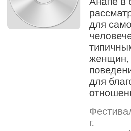
Анапе в 
рассматр
для само
человече
типичны
женщин, 
поведени
для благ
отношен
Фестива
г.