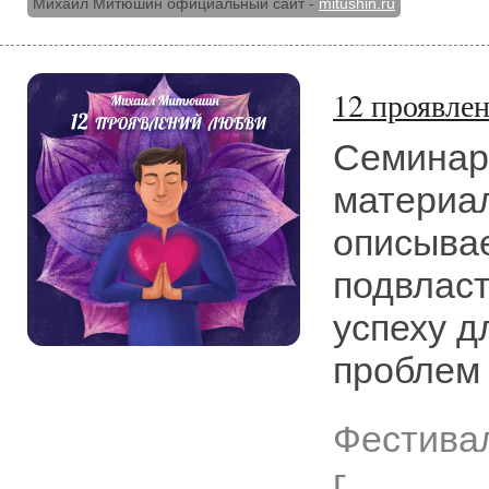
Михаил Митюшин официальный сайт -
mitushin.ru
12 проявлен
Семинар
материал
описывае
подвласт
успеху 
проблем
Фестива
г.