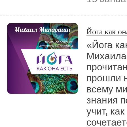
Йога как он
«Йога ка
Михаила
прочитан 
прошли н
всему ми
знания п
учит, ка
сочетает