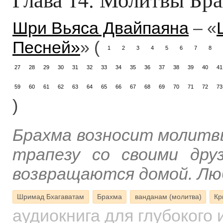
Шри Вьяса Двайпаяна
– «
Песней»
» (
1
2
3
4
5
6
7
8
27
28
29
30
31
32
33
34
35
36
37
38
39
40
41
59
60
61
62
63
64
65
66
67
68
69
70
71
72
73
)
Брахма возносит молитв
трапезу со своими дру
возвращаются домой. Люб
Шримад Бхагаватам
Брахма
ванданам (молитва)
Кр
аудиокнига для глубокого