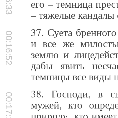
его – темница прес
– тяжелые кандалы 
37. Суета бренного
00:16:52
и все же милост
землю и лицедейс
дабы явить несча
темницы все виды 
38. Господи, в с
00:17:16
мужей, кто опред
природу, кто имеет