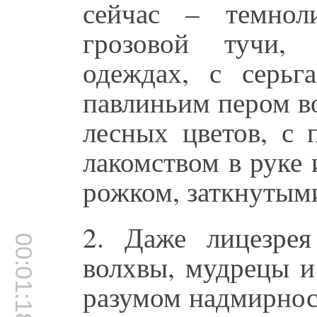
сейчас – темнол
грозовой тучи,
одеждах, с серьг
павлиньим пером в
лесных цветов, с 
лакомством в руке
рожком, заткнутыми
2. Даже лицезре
00:01:18
волхвы, мудрецы и
разумом надмирност