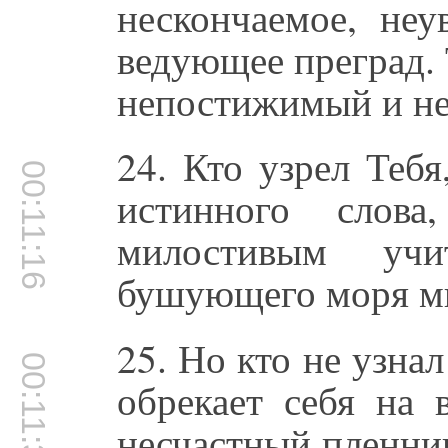
нескончаемое, неу
ведующее преград.
непостижимый и н
24. Кто узрел Теб
00:11:16
истинного слова
милостивым учи
бушующего моря ми
25. Но кто не узна
00:11:33
обрекает себя на 
несчастный пленник