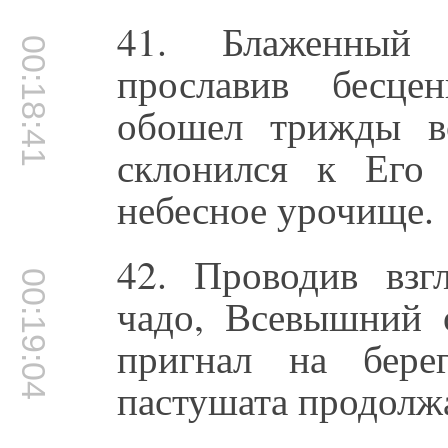
41. Блаженный
00:18:41
прославив бесце
обошел трижды в
склонился к Его
небесное урочище.
42. Проводив взг
00:19:04
чадо, Всевышний 
пригнал на бере
пастушата продолж