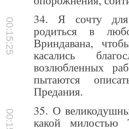
34. Я сочту для
00:15:25
родиться в люб
Вриндавана, чтоб
касались благ
возлюбленных раб
пытаются описа
Предания.
35. О великодушны
00:15:51
какой милостью 