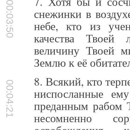
7. Хотя бы и сосч
00:03:50
снежинки в воздух
небе, кто из уче
качества Твоей 
величину Твоей м
Землю к её обитате
8. Всякий, кто тер
00:04:21
ниспосланные ему
преданным рабом Т
несомненно со
освобождения, 