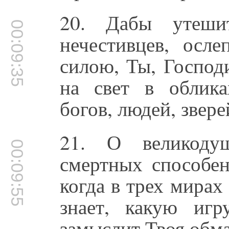
20. Дабы утеши
00:09:35
нечестивцев, осл
силою, Ты, Господ
на свет в облика
богов, людей, звере
21. О великоду
00:09:55
смертных способен
когда в трех мирах
знает, какую иг
замыслит Твоя обм