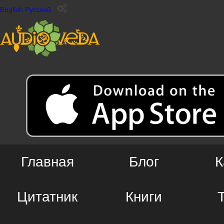
English
Русский
Главная
Блог
К
Цитатник
Книги