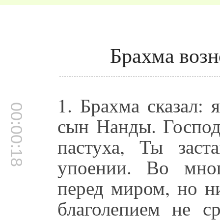
Брахма воз
1. Брахма сказал:
00:00:18
сын Нанды. Господ
пастуха, Ты заст
упоении. Во мно
перед миром, но н
благолепием не с