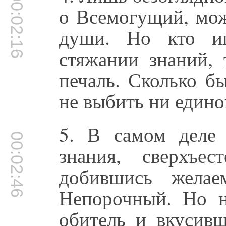
00:02:16
о Всемогущий, мож
души. Но кто ищ
стяжании знаний,
печаль. Сколько б
не выбить ни едино
5. В самом деле 
00:02:46
знания, сверхъе
добившись желае
Непорочный. Но 
обитель и вкусивш