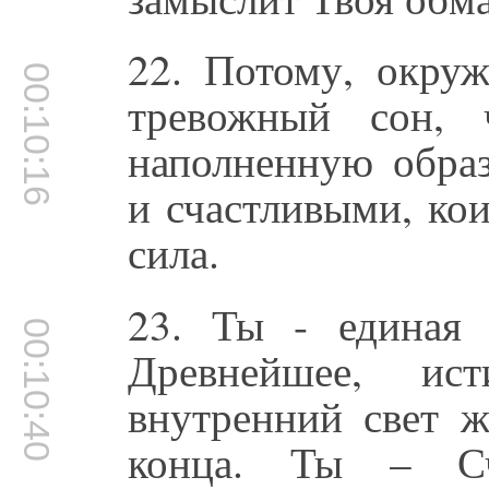
22. Потому, окру
00:10:16
тревожный сон, 
наполненную обра
и счастливыми, ко
сила.
23. Ты - единая 
00:10:40
Древнейшее, и
внутренний свет 
конца. Ты – Сча