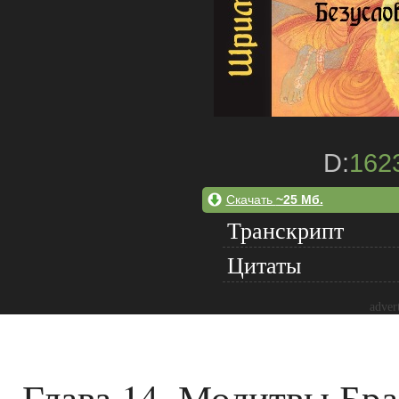
D:
162
Скачать
~25 Мб.
Транскрипт
Цитаты
adver
Глава 14. Молитвы Бр