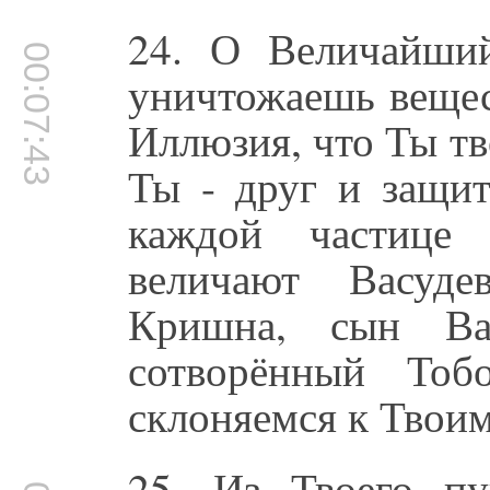
24. О Величайши
00:07:43
уничтожаешь вещес
Иллюзия, что Ты тв
Ты - друг и защи
каждой частице 
величают Васуд
Кришна, сын Ва
сотворённый То
склоняемся к Твоим
25. Из Твоего пу