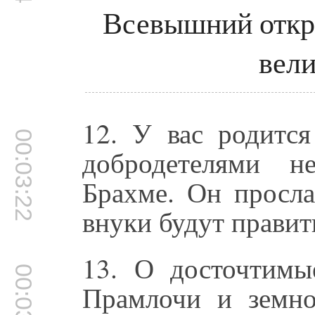
Всевышний откр
вели
12. У вас родитс
00:03:22
добродетелями н
Брахме. Он просла
внуки будут правит
13. О досточтимы
00:03:40
Прамлочи и земно