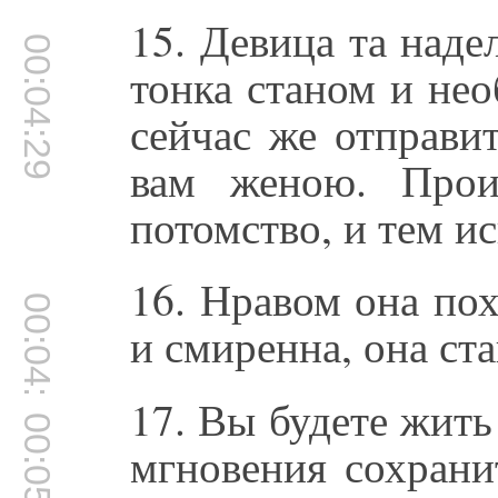
15. Девица та над
00:04:29
тонка станом и не
сейчас же отправит
вам женою. Прои
потомство, и тем и
16. Нравом она пох
00:04:51
и смиренна, она ст
17. Вы будете жить
00:05:01
мгновения сохран