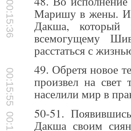
48. Во исполнение
00:15:36
Маришу в жены. Из
Дакша, который 
всемогущему Ши
расстаться с жизнь
49. Обретя новое т
00:15:55
произвел на свет 
населили мир в пр
50-51. Появившис
00:16:09
Дакша своим сиян