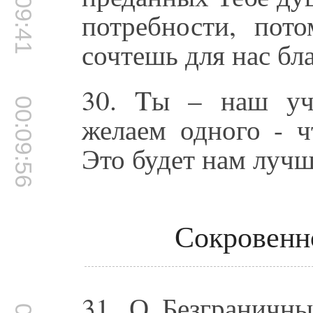
00:09:41
потребности, пот
сочтешь для нас бл
30. Tы – наш уч
00:09:56
желаем одного - 
Это будет нам луч
Сокровенн
31. О Безграничны