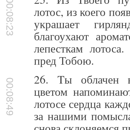
00:08:23
лотос, из коего поя
украшает гирля
благоухают аромат
лепесткам лотоса
пред Тобою.
26. Tы облачен 
00:08:49
цветом напоминают
лотосе сердца каж
за нашими помысл
снова склоняемся п