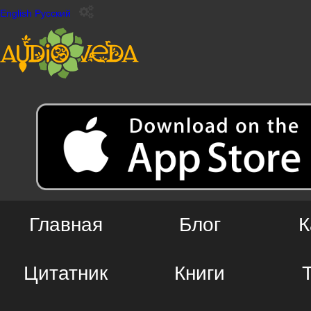
English
Русский
Главная
Блог
К
Цитатник
Книги