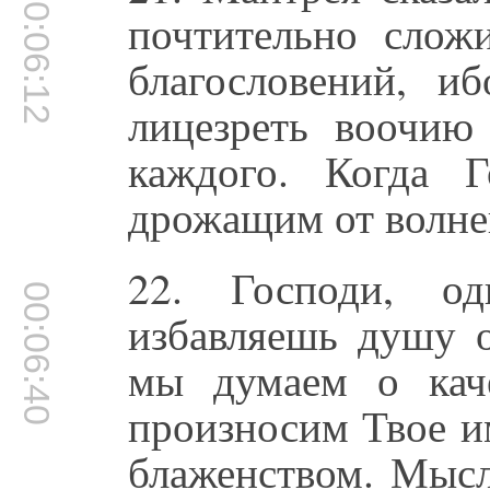
00:06:12
почтительно слож
благословений, и
лицезреть воочи
каждого. Когда Г
дрожащим от волнен
22. Господи, о
00:06:40
избавляешь душу о
мы думаем о кач
произносим Твое и
блаженством. Мысл