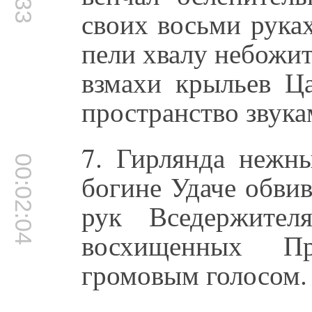
своих восьми рука
пели хвалу небожит
взмахи крыльев Ц
пространство звук
7. Гирлянда нежны
00:02:04
богине Удаче обви
рук Вседержител
восхищенных Пр
громовым голосом.