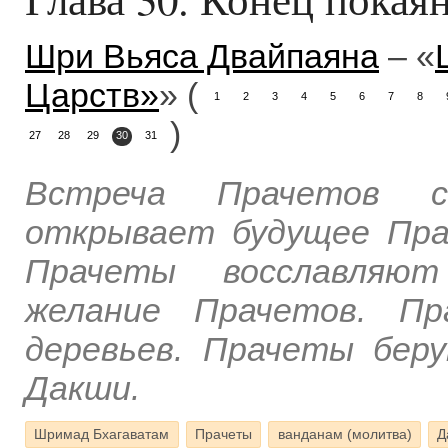
Шри Вьяса Двайпаяна
– «
Царств»
» (
1
2
3
4
5
6
7
8
)
27
28
29
30
31
Встреча Прачетов с
открывает будущее Пра
Прачеты восславляют
желание Прачетов. П
деревьев. Прачеты бер
Дакши.
Шримад Бхагаватам
Прачеты
ванданам (молитва)
Д