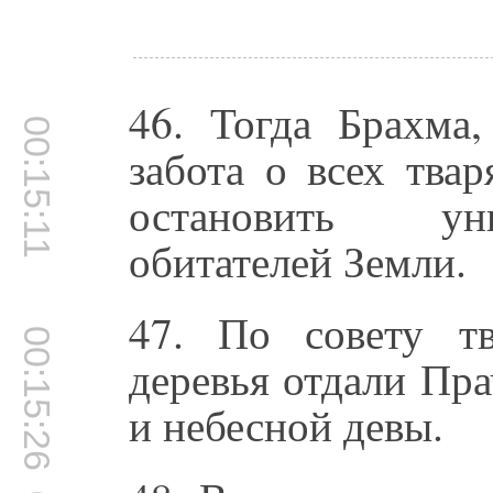
46. Тогда Брахма
00:15:11
забота о всех тва
остановить ун
обитателей Земли.
47. По совету т
00:15:26
деревья отдали Пр
и небесной девы.