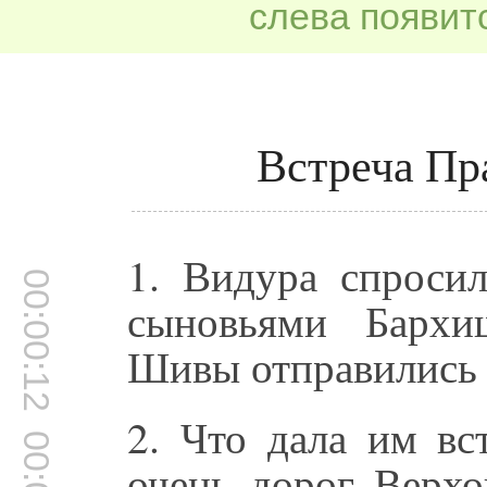
слева появитс
Встреча Пр
1. Видура спросил
00:00:12
сыновьями Бархи
Шивы отправились 
2. Что дала им вс
очень дорог Верх