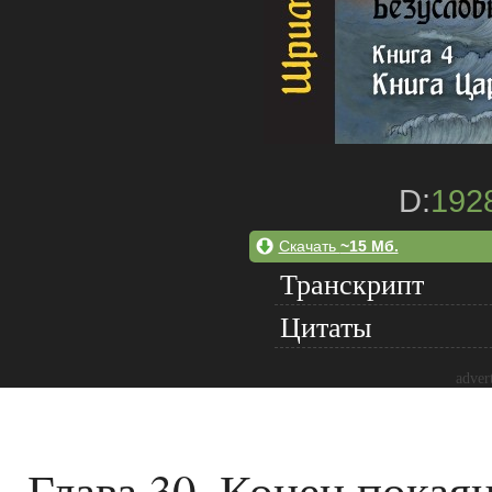
D:
192
Скачать
~15 Мб.
Транскрипт
Цитаты
adver
Глава 30. Конец покая