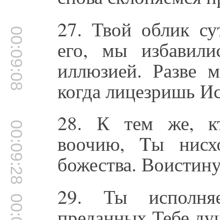
27. Твой облик су
00:09:08
его, мы избавили
иллюзией. Разве м
когда лицезришь И
28. К тем же, к
00:09:28
воочию, Tы нисх
божества. Воистину
29. Ты исполня
преданных Тебе ду