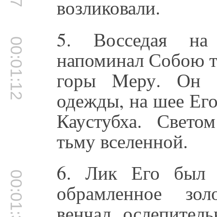
возликовали.
5. Восседая на
00:01:12
напоминал Собою т
горы Mеру. Он б
одежды, на шее Ег
Каустубха. Свето
тьму вселенной.
6. Лик Его был 
00:01:33
обрамленное зо
венчал ослепител