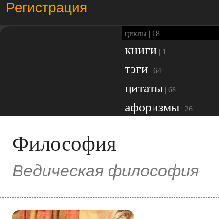
Регистрация
циклы |
18
книги
|
1
тэги
|
64
цитаты
|
68
афоризмы
|
26
Философия
Ведическая философия