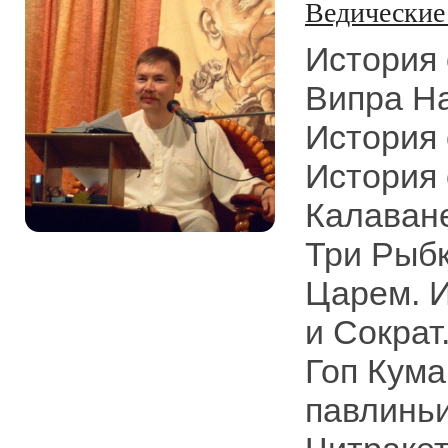
Ведические
История 
Випра На
История 
История 
Калаване
Три Рыбк
Царем. И
и Сократ
Гоп Кума
павлинь