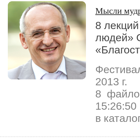
Мысли муд
8 лекци
людей» О
«Благост
Фестива
2013 г.
8 файло
15:26:50
в катало