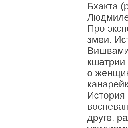
Бхакта (
Людмиле»
Про эксп
змеи. Ис
Вишвами
кшатрии
о женщин
канарейк
История 
воспеван
друге, р