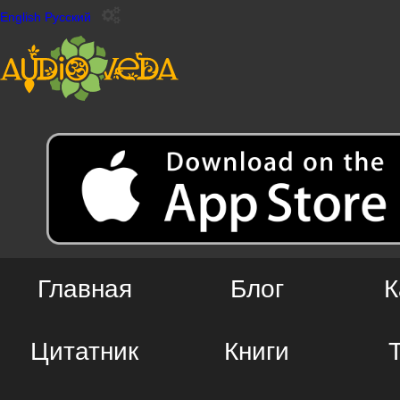
English
Русский
Главная
Блог
К
Цитатник
Книги