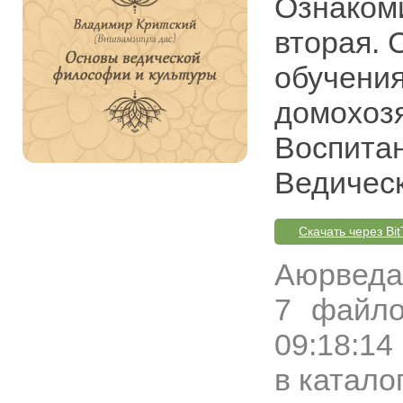
Ознакоми
вторая. 
обучения
домохозя
Воспитан
Ведическ
Скачать через Bit
Аюрведа
7 файло
09:18:14
в катало