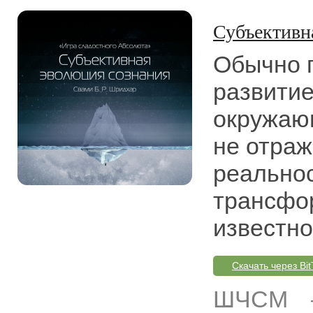
Субъективн
Обычно 
развити
окружающ
не отраж
реальнос
трансфор
известно
Скачать через Bit
ШЧСМ
–