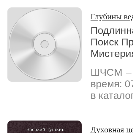
Глубины ве
Подлинна
Поиск Пр
Мистери
ШЧСМ
–
время: 0
в катало
Духовная ц