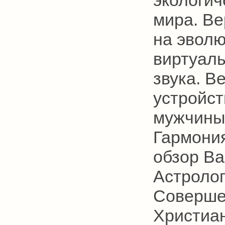
мира. Ве
на эволю
виртуаль
звука. В
устройс
мужчины 
Гармония
обзор Ва
Астролог
Соверше
Христиан