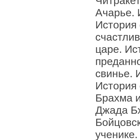
Читракет
Ачарье. 
История 
счастлив
царе. Ис
преданно
свинье. 
История 
Брахма и
Джада Бх
Бойцовск
ученике.