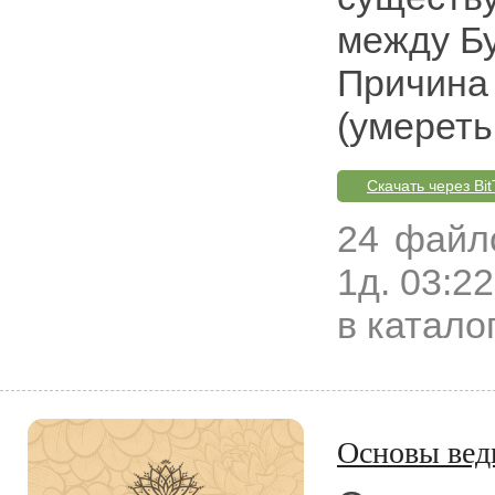
между Б
Причина 
(умереть
Скачать через Bit
24 файл
1д. 03:22
в катало
Основы вед