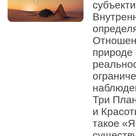
субъекти
Внутренн
определя
Отношени
природе 
реальнос
ограниче
наблюден
Три Пла
и Красот
такое «Я
существу