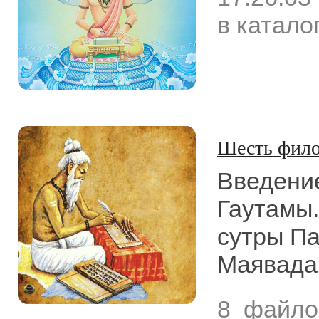
в катало
Шесть фил
Введени
Гаутамы.
сутры П
Маявада
8 файло