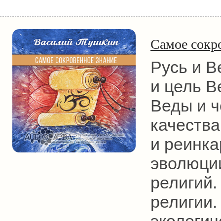
Самое сокр
Русь и В
и цель В
Веды и ч
качества
и реинка
эволюци
религий.
религии.
экологич