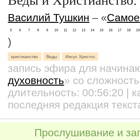
Василий Тушкин
– «
Самое
5
6
7
8
9
10
11
12
13
14
15
16
17
18
19
)
христианство
Веды
Иисус Христос
запись эфира для начин
духовность
»
со сложность
длительность:
00:56:20
| к
последняя редакция текста
Прослушивание и заг