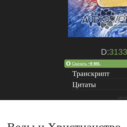
D:
313
Скачать
~9 Мб.
Транскрипт
Цитаты
adver
Веды и Христианство. 