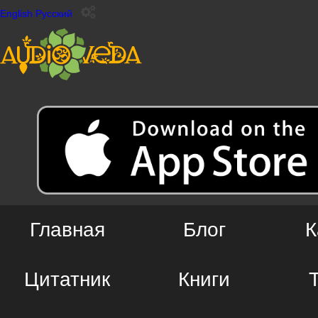
English
Русский
Главная
Блог
К
Цитатник
Книги