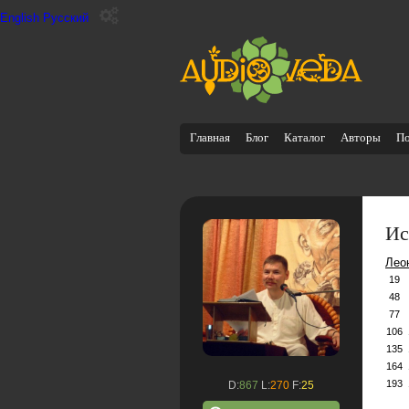
English
Русский
Главная
Блог
Каталог
Авторы
П
Ис
Лео
19
48
77
106
135
164
193
D:
867
L:
270
F:
25