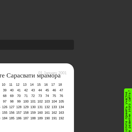
те Сарасвати мрамора
01 January 2001
10
11
12
13
14
15
16
17
18
39
40
41
42
43
44
45
46
47
68
69
70
71
72
73
74
75
76
97
98
99
100
101
102
103
104
105
5
126
127
128
129
130
131
132
133
134
4
155
156
157
158
159
160
161
162
163
3
184
185
186
187
188
189
190
191
192