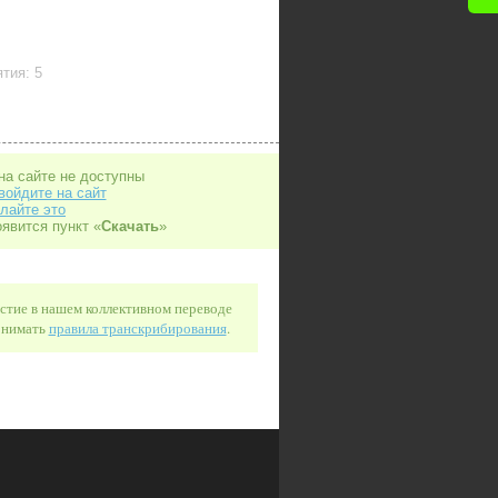
тия: 5
на сайте не доступны
войдите на сайт
лайте это
оявится пункт «
Скачать
»
астие в нашем коллективном переводе
понимать
правила транскрибирования
.