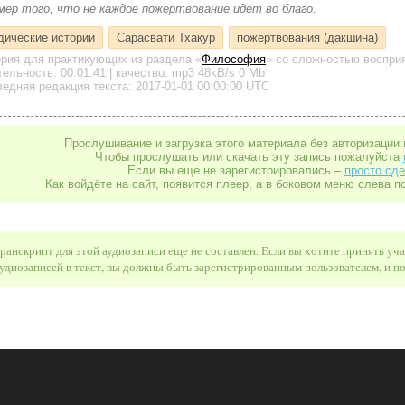
мер того, что не каждое пожертвование идёт во благо.
дические истории
Сарасвати Тхакур
пожертвования (дакшина)
ория для практикующих
из раздела «
Философия
»
со сложностью восприя
тельность:
00:01:41
| качество:
mp3
48kB/s
0 Mb
едняя редакция текста: 2017-01-01 00:00:00 UTC
Прослушивание и загрузка этого материала без авторизации 
Чтобы прослушать или скачать эту запись пожалуйста
Если вы еще не зарегистрировались –
просто сде
Как войдёте на сайт, появится плеер, а в боковом меню слева п
ранскрипт для этой аудиозаписи еще не составлен. Если вы хотите принять уч
удиозаписей в текст, вы должны быть зарегистрированным пользователем, и 