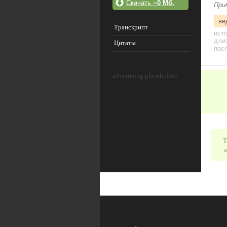
Скачать
~0 Мб.
При
ве
Транскрипт
ист
дли
Цитаты
посл
advertising placeholder
Т
а