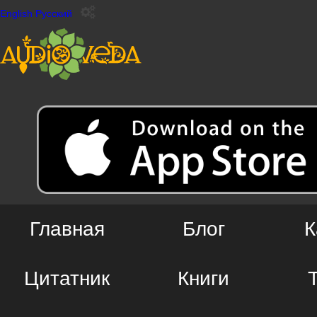
English
Русский
Главная
Блог
К
Цитатник
Книги