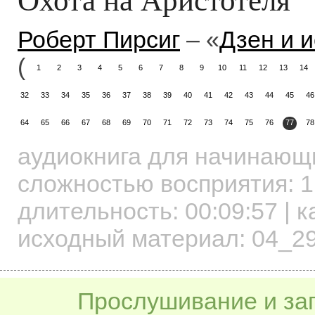
Роберт Пирсиг
– «
Дзен и 
(
1
2
3
4
5
6
7
8
9
10
11
12
13
14
32
33
34
35
36
37
38
39
40
41
42
43
44
45
46
64
65
66
67
68
69
70
71
72
73
74
75
76
77
78
аудиокнига для начинаю
сложностью восприятия: 1
длительность:
00:09:57
| к
исходный материал: 04_2
Прослушивание и заг