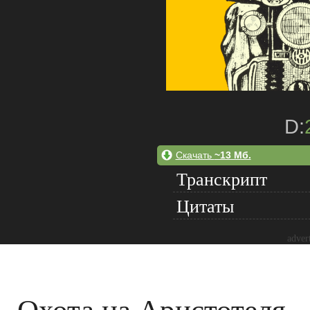
D:
Скачать
~13 Мб.
Транскрипт
Цитаты
adver
Охота на Аристотеля