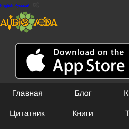
English
Русский
Главная
Блог
К
Цитатник
Книги