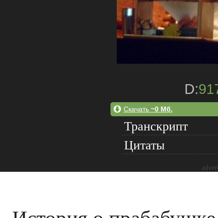
D:
91
Скачать
~0 Мб.
Транскрипт
Цитаты
adver
История о прабабушке