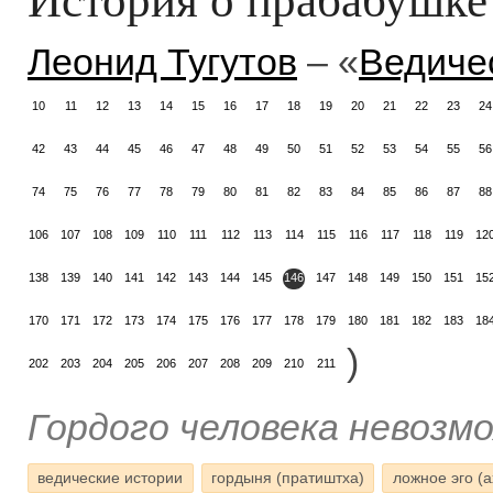
Леонид Тугутов
– «
Ведиче
10
11
12
13
14
15
16
17
18
19
20
21
22
23
24
42
43
44
45
46
47
48
49
50
51
52
53
54
55
56
74
75
76
77
78
79
80
81
82
83
84
85
86
87
88
106
107
108
109
110
111
112
113
114
115
116
117
118
119
12
138
139
140
141
142
143
144
145
146
147
148
149
150
151
15
170
171
172
173
174
175
176
177
178
179
180
181
182
183
18
)
202
203
204
205
206
207
208
209
210
211
Гордого человека невозм
ведические истории
гордыня (пратиштха)
ложное эго (