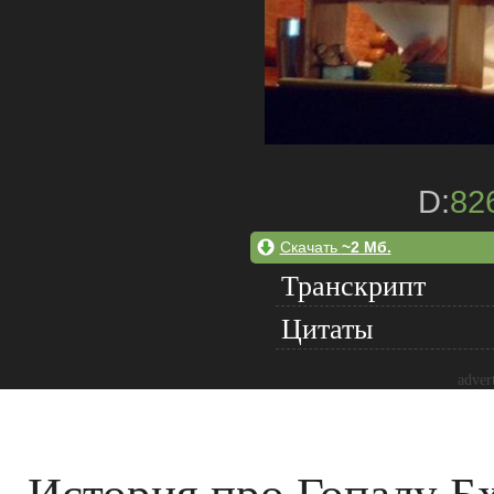
D:
82
Скачать
~2 Мб.
Транскрипт
Цитаты
adver
История про Гопалу Б