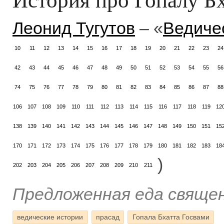
Леонид Тугутов
– «
Ведиче
10
11
12
13
14
15
16
17
18
19
20
21
22
23
24
42
43
44
45
46
47
48
49
50
51
52
53
54
55
56
74
75
76
77
78
79
80
81
82
83
84
85
86
87
88
106
107
108
109
110
111
112
113
114
115
116
117
118
119
12
138
139
140
141
142
143
144
145
146
147
148
149
150
151
15
170
171
172
173
174
175
176
177
178
179
180
181
182
183
18
)
202
203
204
205
206
207
208
209
210
211
Предложенная еда священ
ведические истории
прасад
Гопала Бхатта Госвами