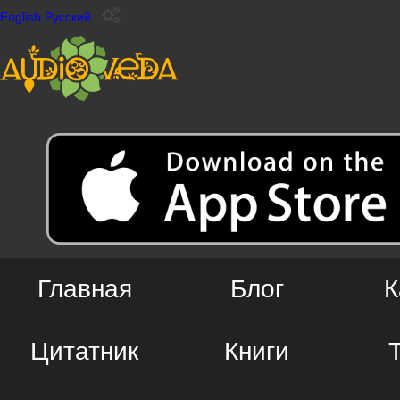
English
Русский
Главная
Блог
К
Цитатник
Книги