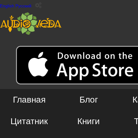
English
Русский
Главная
Блог
К
Цитатник
Книги