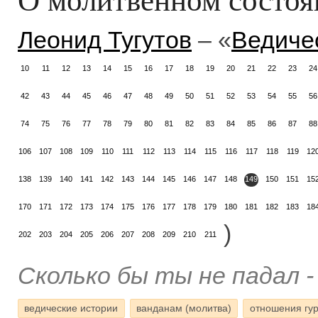
Леонид Тугутов
– «
Ведиче
10
11
12
13
14
15
16
17
18
19
20
21
22
23
24
42
43
44
45
46
47
48
49
50
51
52
53
54
55
56
74
75
76
77
78
79
80
81
82
83
84
85
86
87
88
106
107
108
109
110
111
112
113
114
115
116
117
118
119
12
138
139
140
141
142
143
144
145
146
147
148
149
150
151
15
170
171
172
173
174
175
176
177
178
179
180
181
182
183
18
)
202
203
204
205
206
207
208
209
210
211
Сколько бы ты не падал -
ведические истории
ванданам (молитва)
отношения гур