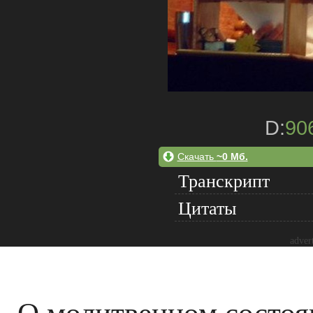
D:
90
Скачать
~0 Мб.
Транскрипт
Цитаты
adver
О молитвенном состоя