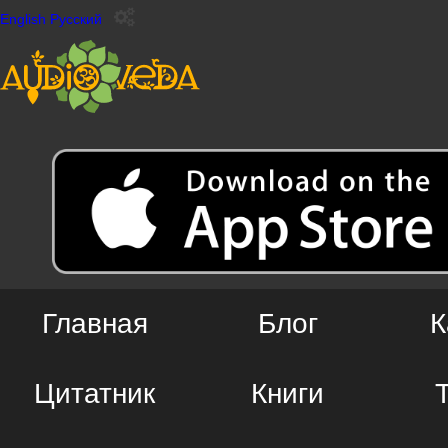
English
Русский
Главная
Блог
К
Цитатник
Книги