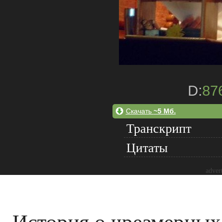
D:
87
Скачать
~5 Мб.
Транскрипт
Цитаты
adver
История о чрезмерных