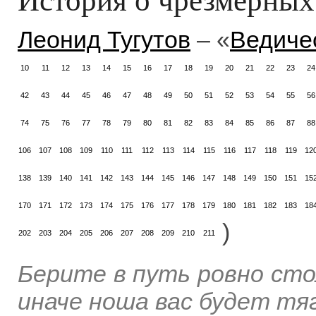
Леонид Тугутов
– «
Ведиче
10
11
12
13
14
15
16
17
18
19
20
21
22
23
24
42
43
44
45
46
47
48
49
50
51
52
53
54
55
56
74
75
76
77
78
79
80
81
82
83
84
85
86
87
88
106
107
108
109
110
111
112
113
114
115
116
117
118
119
12
138
139
140
141
142
143
144
145
146
147
148
149
150
151
15
170
171
172
173
174
175
176
177
178
179
180
181
182
183
18
)
202
203
204
205
206
207
208
209
210
211
Берите в путь ровно сто
иначе ноша вас будет тя