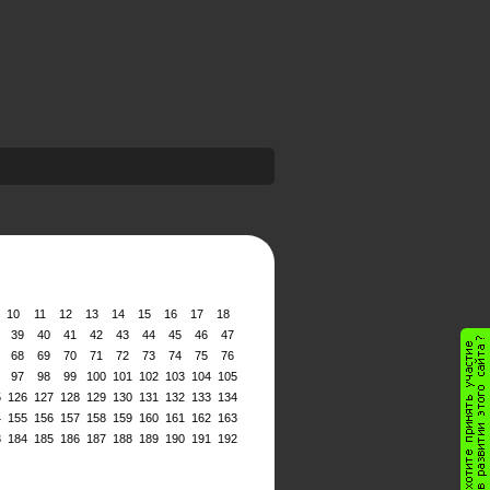
10
11
12
13
14
15
16
17
18
39
40
41
42
43
44
45
46
47
68
69
70
71
72
73
74
75
76
97
98
99
100
101
102
103
104
105
5
126
127
128
129
130
131
132
133
134
4
155
156
157
158
159
160
161
162
163
3
184
185
186
187
188
189
190
191
192