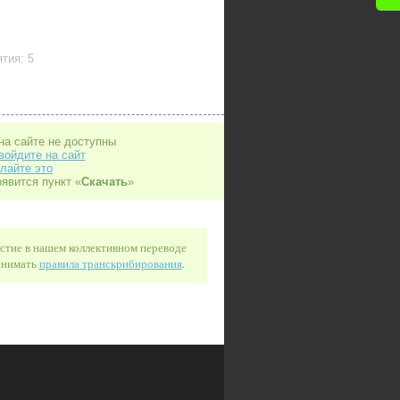
тия: 5
на сайте не доступны
войдите на сайт
лайте это
оявится пункт «
Скачать
»
астие в нашем коллективном переводе
понимать
правила транскрибирования
.