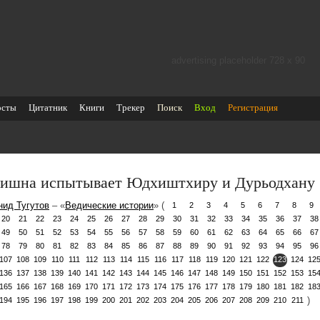
advertising placeholder 728 х 90
осты
Цитатник
Книги
Трекер
Поиск
Вход
Регистрация
ишна испытывает Юдхиштхиру и Дурьодхану
нид Тугутов
– «
Ведические истории
» (
1
2
3
4
5
6
7
8
9
20
21
22
23
24
25
26
27
28
29
30
31
32
33
34
35
36
37
38
49
50
51
52
53
54
55
56
57
58
59
60
61
62
63
64
65
66
67
78
79
80
81
82
83
84
85
86
87
88
89
90
91
92
93
94
95
96
107
108
109
110
111
112
113
114
115
116
117
118
119
120
121
122
123
124
12
136
137
138
139
140
141
142
143
144
145
146
147
148
149
150
151
152
153
15
165
166
167
168
169
170
171
172
173
174
175
176
177
178
179
180
181
182
18
)
194
195
196
197
198
199
200
201
202
203
204
205
206
207
208
209
210
211