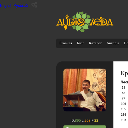
English
Русский
Главная
Блог
Каталог
Авторы
П
Кр
Лео
19
48
77
106
135
164
193
D:
895
L:
208
F:
22