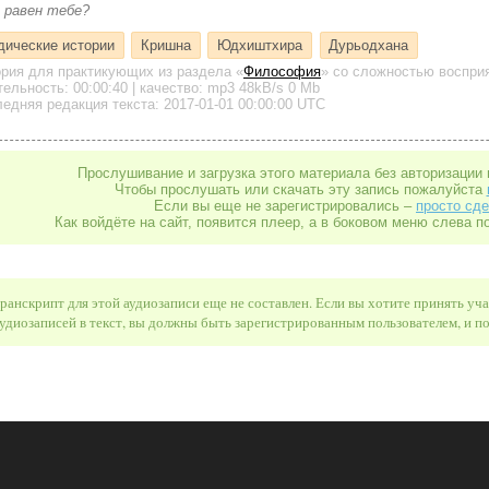
 равен тебе?
дические истории
Кришна
Юдхиштхира
Дурьодхана
ория для практикующих
из раздела «
Философия
»
со сложностью восприя
тельность:
00:00:40
| качество:
mp3
48kB/s
0 Mb
едняя редакция текста: 2017-01-01 00:00:00 UTC
Прослушивание и загрузка этого материала без авторизации 
Чтобы прослушать или скачать эту запись пожалуйста
Если вы еще не зарегистрировались –
просто сде
Как войдёте на сайт, появится плеер, а в боковом меню слева п
ранскрипт для этой аудиозаписи еще не составлен. Если вы хотите принять уч
удиозаписей в текст, вы должны быть зарегистрированным пользователем, и 