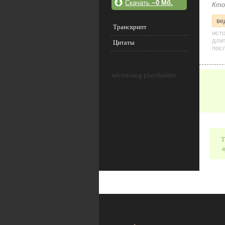
Скачать
~0 Мб.
Кто
ве
Транскрипт
ист
дли
Цитаты
посл
advertising placeholder
Т
а