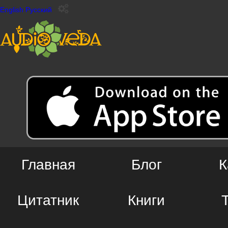
English
Русский
Главная
Блог
К
Цитатник
Книги