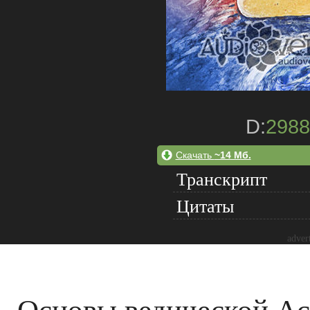
D:
2988
Скачать
~14 Мб.
Транскрипт
Цитаты
adver
Основы ведической А