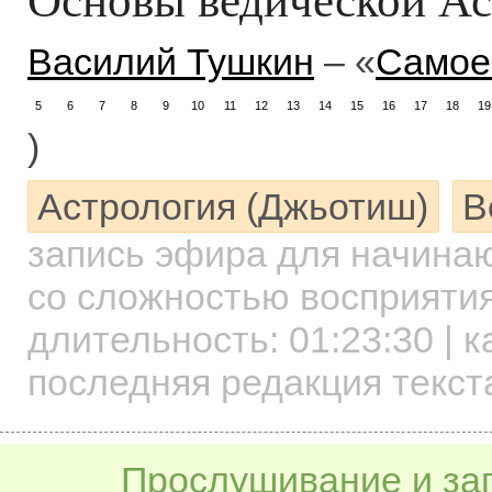
Василий Тушкин
– «
Самое
5
6
7
8
9
10
11
12
13
14
15
16
17
18
19
)
Астрология (Джьотиш)
В
запись эфира для начин
со сложностью восприятия
длительность:
01:23:30
| к
последняя редакция текста
Прослушивание и заг