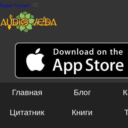
English
Русский
Главная
Блог
К
Цитатник
Книги