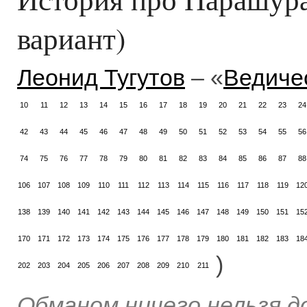
вариант)
Леонид Тугутов
– «
Ведиче
10
11
12
13
14
15
16
17
18
19
20
21
22
23
24
42
43
44
45
46
47
48
49
50
51
52
53
54
55
56
74
75
76
77
78
79
80
81
82
83
84
85
86
87
88
106
107
108
109
110
111
112
113
114
115
116
117
118
119
12
138
139
140
141
142
143
144
145
146
147
148
149
150
151
15
170
171
172
173
174
175
176
177
178
179
180
181
182
183
18
)
202
203
204
205
206
207
208
209
210
211
Обманом ничего нельзя д