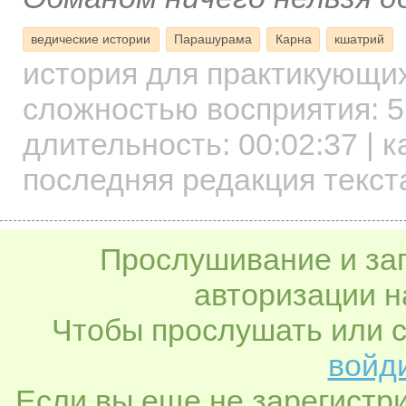
ведические истории
Парашурама
Карна
кшатрий
история для практикующи
сложностью восприятия: 5
длительность:
00:02:37
| к
последняя редакция текст
Прослушивание и заг
авторизации н
Чтобы прослушать или с
войди
Если вы еще не зарегистр