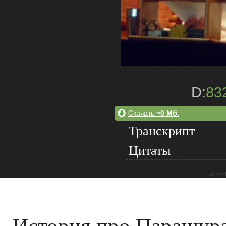
D:
83
Скачать
~0 Мб.
Транскрипт
Цитаты
adver
История про Парашура