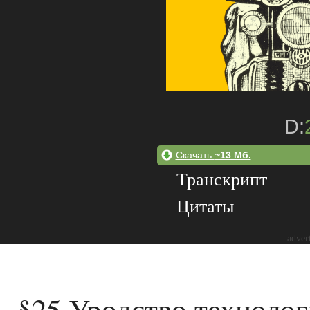
D:
Скачать
~13 Мб.
Транскрипт
Цитаты
adver
§25 Уродство технолог