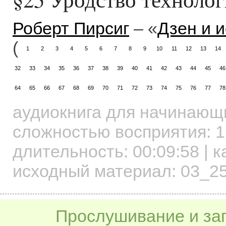
Роберт Пирсиг
– «
Дзен и 
(
1
2
3
4
5
6
7
8
9
10
11
12
13
14
32
33
34
35
36
37
38
39
40
41
42
43
44
45
46
64
65
66
67
68
69
70
71
72
73
74
75
76
77
78
аудиокнига для начинаю
сложностью восприятия: 1
длительность:
00:09:58
| к
исходный материал: 03_2
Прослушивание и заг