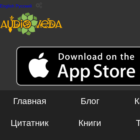
English
Русский
Главная
Блог
К
Цитатник
Книги