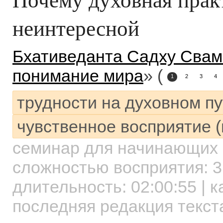
неинтересной
Бхативеданта Садху Свам
понимание мира
» (
1
2
3
4
трудности на духовном пу
чувственное восприятие 
семинар для начинающих
сложностью восприятия: 3
длительность:
02:00:55
| к
последняя редакция текст