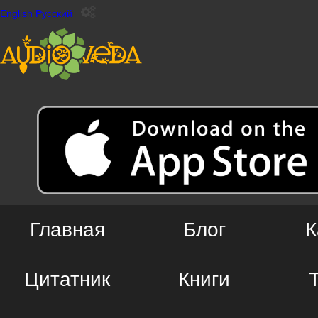
English
Русский
Главная
Блог
К
Цитатник
Книги