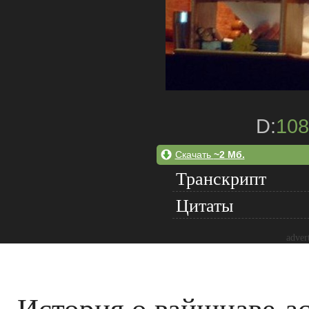
D:
108
Скачать
~2 Мб.
Транскрипт
Цитаты
adver
История о вайшнаве-ас