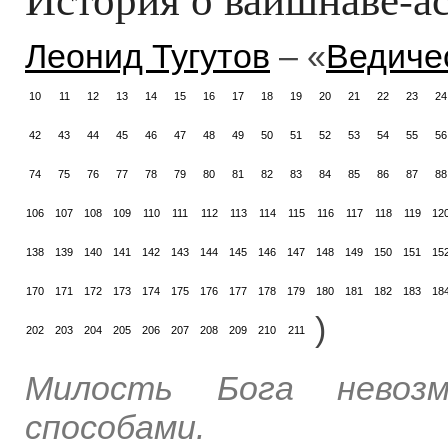
Леонид Тугутов
– «
Ведиче
10
11
12
13
14
15
16
17
18
19
20
21
22
23
24
42
43
44
45
46
47
48
49
50
51
52
53
54
55
56
74
75
76
77
78
79
80
81
82
83
84
85
86
87
88
106
107
108
109
110
111
112
113
114
115
116
117
118
119
12
138
139
140
141
142
143
144
145
146
147
148
149
150
151
15
170
171
172
173
174
175
176
177
178
179
180
181
182
183
18
)
202
203
204
205
206
207
208
209
210
211
Милость Бога невозм
способами.