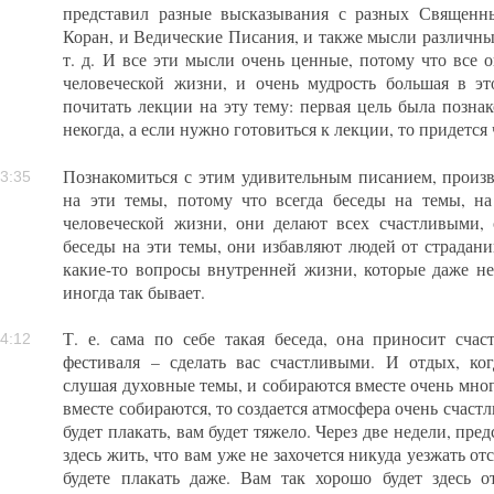
представил разные высказывания с разных Священн
Коран, и Ведические Писания, и также мысли различн
т. д. И все эти мысли очень ценные, потому что все
человеческой жизни, и очень мудрость большая в э
почитать лекции на эту тему: первая цель была познак
некогда, а если нужно готовиться к лекции, то придется 
Познакомиться с этим удивительным писанием, произв
3:35
на эти темы, потому что всегда беседы на темы, 
человеческой жизни, они делают всех счастливыми, 
беседы на эти темы, они избавляют людей от страдани
какие-то вопросы внутренней жизни, которые даже не
иногда так бывает.
Т. е. сама по себе такая беседа, она приносит счас
4:12
фестиваля – сделать вас счастливыми. И отдых, ко
слушая духовные темы, и собираются вместе очень мно
вместе собираются, то создается атмосфера очень счастл
будет плакать, вам будет тяжело. Через две недели, пре
здесь жить, что вам уже не захочется никуда уезжать от
будете плакать даже. Вам так хорошо будет здесь о