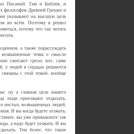
ых Писаний. Там и Библия, и
ых философов Древней Греции и
 они указывают на высшую цель
том во всём. Поэтому я решил
омиться, потому что так читать
читать.
едением, а также порассуждать
на возвышенные темы о смысле
они сжигают грехи, вот, сами
й, у людей в сердцах решаются
 связаны с этой темой, вообще
тье, ну а главная цель нашего
гда люди приезжают отдыхать,
го чистых, возвышенных людей,
ивая. И вы когда будете уезжать,
дставьте, вы уже привыкните так
сюда, а надо будет уезжать. И вы
тдыхать. Тем более, что такие