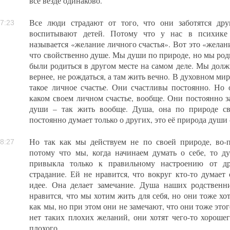
всё везде одинаково.
Все люди страдают от того, что они заботятся дру
7:23
воспитывают детей. Потому что у нас в психике 
называется «желание личного счастья». Вот это «желани
что свойственно душе. Мы души по природе, но мы род
были родиться в другом месте на самом деле. Мы долж
вернее, не рождаться, а там жить вечно. В духовном ми
такое личное счастье. Они счастливы постоянно. Но
каком своем личном счастье, вообще. Они постоянно з
души – так жить вообще. Душа, она по природе св
постоянно думает только о других, это её природа души 
Но так как мы действуем не по своей природе, во-п
8:27
потому что мы, когда начинаем думать о себе, то д
привыкла только к правильному настроению от др
страдание. Ей не нравится, что вокруг кто-то думает
идее. Она делает замечание. Душа наших родственн
нравится, что мы хотим жить для себя, но они тоже хот
как мы, но при этом они не замечают, что они тоже этог
нет таких плохих желаний, они хотят чего-то хорошег
плохого.