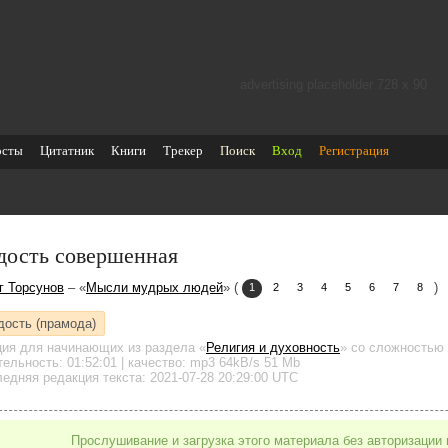
advertising placeholder 728 х 90
осты
Цитатник
Книги
Трекер
Поиск
Вход
Регистрация
дость совершенная
г Торсунов
– «
Мысли мудрых людей
» (
)
1
2
3
4
5
6
7
8
дость (прамода)
ция для начинающих
из раздела «
Религия и духовность
»
со сложностью 
тельность:
01:52:01
| качество:
mp3
64kB/s
51 Mb
едняя редакция текста: 2021-07-28 20:29:00 UTC
Прослушивание и загрузка этого материала без авторизации 