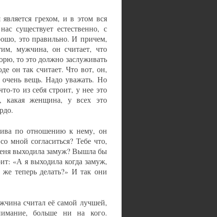
является грехом, и в этом вся
нас существует естественно, с
рошо, это правильно. И причем,
тим, мужчина, он считает, что
орю, то это должно заслуживать
е он так считает. Что вот, он,
ая очень вещь. Надо уважать. Но
то-то из себя строит, у нее это
 какая женщина, у всех это
рдо.
лива по отношению к нему, он
со мной согласиться? Тебе что,
 меня выходила замуж? Вышла бы
ит: «А я выходила когда замуж,
о же теперь делать?» И так они
жчина считал её самой лучшей,
нимание, больше ни на кого.