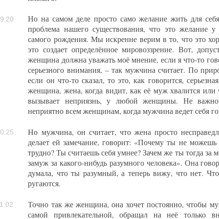
Но на самом деле просто само желание жить для себя 
9:20
проблема нашего существования, что это желание у 
самого рождения. Мы искренне верим в то, что это хо
это создает определённое мировоззрение. Вот, допус
женщина должна уважать моё мнение, если я что-то гов
серьезного внимания, – так мужчина считает. По природ
если он что-то сказал, то это, как говорится, серьезн
женщина, жена, когда видит, как её муж хвалится или ч
вызывает неприязнь, у любой женщины. Не важно,
неприятно всем женщинам, когда мужчина ведет себя го
Но мужчина, он считает, что жена просто несправед
0:25
делает ей замечание, говорит: «Почему ты не можешь 
трудно? Ты считаешь себя умнее? Зачем же ты тогда за
замуж за какого-нибудь разумного человека». Она говор
думала, что ты разумный, а теперь вижу, что нет. Чт
ругаются.
Точно так же женщина, она хочет постоянно, чтобы му
1:02
самой привлекательной, обращал на неё только в