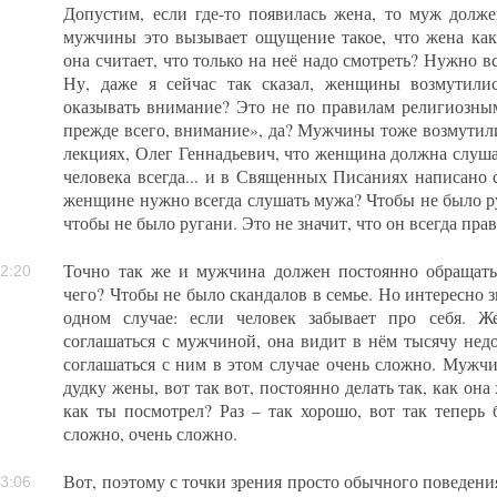
Допустим, если где-то появилась жена, то муж долже
мужчины это вызывает ощущение такое, что жена как-
она считает, что только на неё надо смотреть? Нужно в
Ну, даже я сейчас так сказал, женщины возмутили
оказывать внимание? Это не по правилам религиозны
прежде всего, внимание», да? Мужчины тоже возмутили
лекциях, Олег Геннадьевич, что женщина должна слуша
человека всегда... и в Священных Писаниях написано 
женщине нужно всегда слушать мужа? Чтобы не было ру
чтобы не было ругани. Это не значит, что он всегда прав
Точно так же и мужчина должен постоянно обращат
2:20
чего? Чтобы не было скандалов в семье. Но интересно з
одном случае: если человек забывает про себя. 
соглашаться с мужчиной, она видит в нём тысячу недо
соглашаться с ним в этом случае очень сложно. Мужчи
дудку жены, вот так вот, постоянно делать так, как она
как ты посмотрел? Раз – так хорошо, вот так теперь 
сложно, очень сложно.
Вот, поэтому с точки зрения просто обычного поведени
3:06