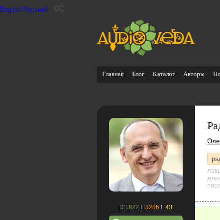
English
Русский
Главная
Блог
Каталог
Авторы
П
Ра
Оле
ра
лек
дли
посл
D:
1822
L:
3286
F:
43