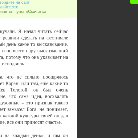
войдите на сайт
лайте это
оявится пункт «
Скачать
»
кучали. Я начал читать сейчас
, решили сделать на фестивале
ый день какое-то высказывание.
, и он всего пару высказываний
а, потому что она указывает на
, исподволь.
а, что не сильно поощрялось
ает Коран, или там, ещё какие-то
Лев Толстой, он был очень
е, что сама идея, восхвалять
духовные – это признак такого
ет замысел Бога, не понимает,
я каждой культуры своей он дал
е, все они приносят счастье.
и на каждый день», и там он