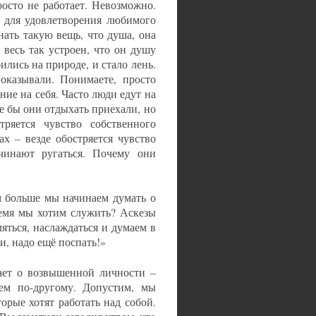
росто не работает. Невозможно.
о для удовлетворения любимого
нать такую вещь, что душа, она
 весь так устроен, что он душу
ились на природе, и стало лень.
оказывали. Понимаете, просто
ие на себя. Часто люди едут на
е бы они отдыхать приехали, но
ряется чувство собственного
ах – везде обостряется чувство
чинают ругаться. Почему они
м больше мы начинаем думать о
время мы хотим служить? Аскезы
яться, наслаждаться и думаем в
и, надо ещё поспать!»
мает о возвышенной личности –
сем по-другому. Допустим, мы
орые хотят работать над собой.