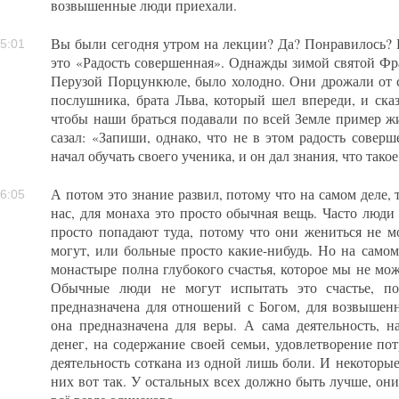
возвышенные люди приехали.
Вы были сегодня утром на лекции? Да? Понравилось? 
5:01
это «Радость совершенная». Однажды зимой святой Фр
Перузой Порцункюле, было холодно. Они дрожали от 
послушника, брата Льва, который шел впереди, и сказ
чтобы наши браться подавали по всей Земле пример ж
сазал: «Запиши, однако, что не в этом радость совер
начал обучать своего ученика, и он дал знания, что тако
А потом это знание развил, потому что на самом деле, 
6:05
нас, для монаха это просто обычная вещь. Часто люди
просто попадают туда, потому что они жениться не мо
могут, или больные просто какие-нибудь. Но на самом
монастыре полна глубокого счастья, которое мы не мо
Обычные люди не могут испытать это счастье, по
предназначена для отношений с Богом, для возвыше
она предназначена для веры. А сама деятельность, н
денег, на содержание своей семьи, удовлетворение по
деятельность соткана из одной лишь боли. И некоторые
них вот так. У остальных всех должно быть лучше, они