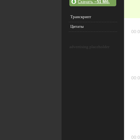
Скачать
~51 Мб.
Транскрипт
Цитаты
00:0
advertising placeholder
00:0
00:0