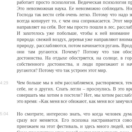
работает просто психология. Ведическая психология п
Это невозможная наука. Ее невозможно соблюдать. Н
Господа так вести себя очень легко. Потому что надо з
всегда копирует то, с чем она соприкасается. Этот мир
направляет на себя. Вот мы просто пошли в лес, расслаб
И захотелось уже побольше, чтобы к ней внимание 
природа: свежий воздух, деревья уже направляют вниман
природу, расслабляются, потом начинается ругань. Врод
они там ругаются. Почему? Потому что там обост
достоинства. На отдыхе обостряется, на солнце, в гор
собственного достоинства, и люди приезжают и на
ругаются? Потому что так устроен этот мир.
Чем больше мы в нём расслабляемся, растворяемся, те
4:29
себе, не о других. Спать легли – проснулись. В это 
совершать мы хотим в постели? Нет, мы хотим расслабл
это время: «Как меня все обижают, как меня все замучил
Но смотрите, интересно знать, что когда человек ду
5:04
сразу все меняется. Его психика настраивается сов
приезжаем на этот фестиваль, и здесь много людей, кот