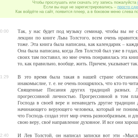
Чтобы прослушать или скачать эту запись пожалуйста
Если вы еще не зарегистрировались –
просто сде
Как войдёте на сайт, появится плеер, а в боковом меню слева п
Так, у нас будет под музыку семинар, чтобы вы не с
0:00
лекции по книге Льва Толстого, всем очень нравится
тоже. Эта книга была написана, как календарик – кажд
Она была написана, когда Лев Толстой был уже в годах
своих там поставил, но мне очень понравилась эта книг
то, как правильно, вообще, жить. Причем, указывает так
В это время была такая в нашей стране обстановк
1:29
инакомыслие, т. е. не очень поощрялось, что кто-то чит
Священные Писания других традиций разных. 
прогрессивной личностью. Прогрессивной в том план
Господа в своей вере и ненавидеть другие традиции 
начинающего верующего человека, который не понима
что Господь создал этот мир очень разнообразным, и дл
свою веру, своё направление духовное. И все они хороши
И Лев Толстой, он написал записки вот эти «Мысл
2:40