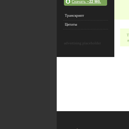
Скачать
~22 Мб.
Транскрипт
Цитаты
Т
а
advertising placeholder