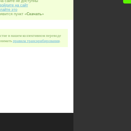
на сайте не доступны
войдите на сайт
лайте это
оявится пункт «
Скачать
»
астие в нашем коллективном переводе
понимать
правила транскрибирования
.