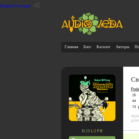
English
Русский
Главная
Блог
Каталог
Авторы
П
Св
Роб
15
44
73
ауд
дли
D:
29
L:
2
F:
0