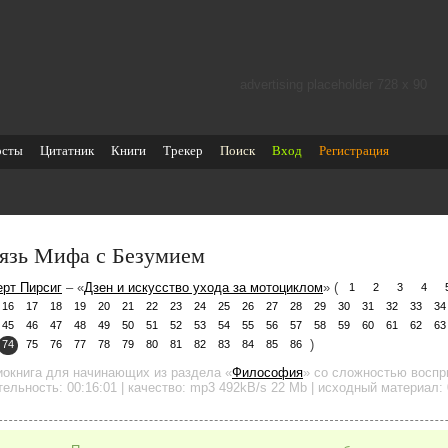
advertising placeholder 728 х 90
осты
Цитатник
Книги
Трекер
Поиск
Вход
Регистрация
язь Мифа с Безумием
ерт Пирсиг
– «
Дзен и искусство ухода за мотоциклом
» (
1
2
3
4
16
17
18
19
20
21
22
23
24
25
26
27
28
29
30
31
32
33
34
45
46
47
48
49
50
51
52
53
54
55
56
57
58
59
60
61
62
63
)
74
75
76
77
78
79
80
81
82
83
84
85
86
иокнига для начинающих
из раздела «
Философия
»
со сложностью воспри
тельность:
00:16:01
| качество:
mp3
492kB/s
22 Mb
| исходный материал: