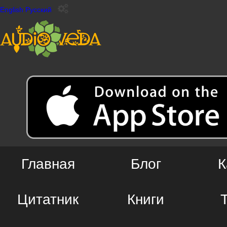
English
Русский
Главная
Блог
К
Цитатник
Книги