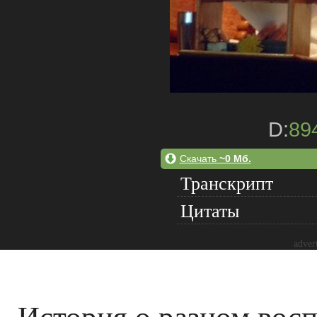
D:
89
Скачать
~0 Мб.
Транскрипт
Цитаты
adver
История о разном вос