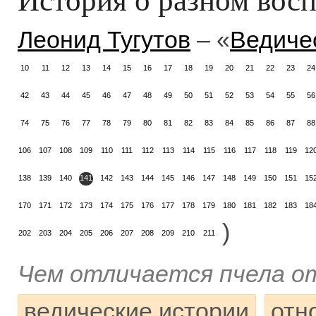
Леонид Тугутов
– «
Ведиче
10
11
12
13
14
15
16
17
18
19
20
21
22
23
24
42
43
44
45
46
47
48
49
50
51
52
53
54
55
56
74
75
76
77
78
79
80
81
82
83
84
85
86
87
88
106
107
108
109
110
111
112
113
114
115
116
117
118
119
12
138
139
140
141
142
143
144
145
146
147
148
149
150
151
15
170
171
172
173
174
175
176
177
178
179
180
181
182
183
18
)
202
203
204
205
206
207
208
209
210
211
Чем отличается пчела о
ведические истории
отн