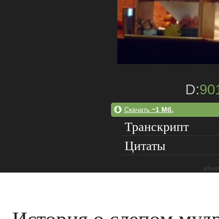
D:
90
Скачать
~1 Мб.
Транскрипт
Цитаты
adver
История о слепом муд