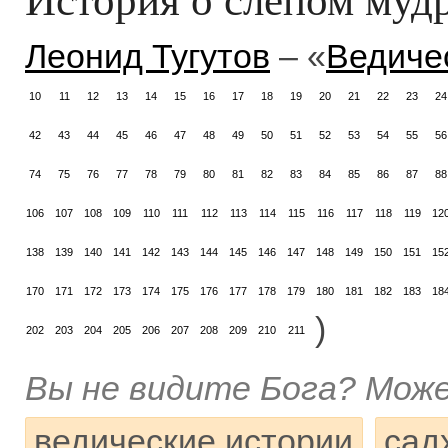
Леонид Тугутов
– «
Ведиче
10
11
12
13
14
15
16
17
18
19
20
21
22
23
24
42
43
44
45
46
47
48
49
50
51
52
53
54
55
56
74
75
76
77
78
79
80
81
82
83
84
85
86
87
88
106
107
108
109
110
111
112
113
114
115
116
117
118
119
12
138
139
140
141
142
143
144
145
146
147
148
149
150
151
15
170
171
172
173
174
175
176
177
178
179
180
181
182
183
18
)
202
203
204
205
206
207
208
209
210
211
Вы не видите Бога? Може
ведические истории
сад