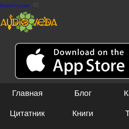
English
Русский
Главная
Блог
К
Цитатник
Книги