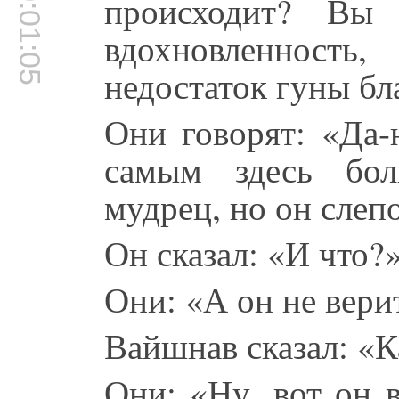
00:01:05
происходит? Вы 
вдохновленност
недостаток гуны бл
Они говорят: «Да-
самым здесь бо
мудрец, но он слеп
Он сказал: «И что?
Они: «А он не верит
Вайшнав сказал: «К
Они: «Ну, вот он 