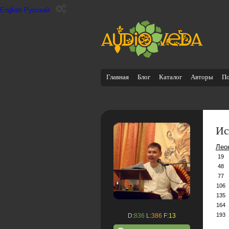
English
Русский
Главная
Блог
Каталог
Авторы
П
Ис
Лео
19
48
77
106
135
164
193
D:
836
L:
386
F:
13