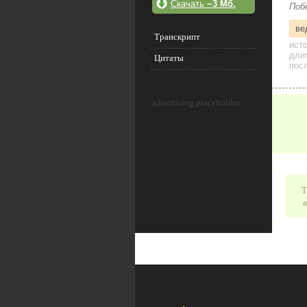
Скачать
~3 Мб.
Поб
ве
Транскрипт
ист
дли
Цитаты
посл
advertising placeholder
Т
а