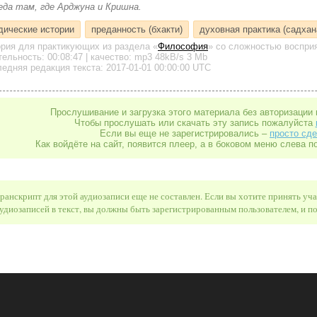
еда там, где Арджуна и Кришна.
дические истории
преданность (бхакти)
духовная практика (садхан
ория для практикующих
из раздела «
Философия
»
со сложностью восприя
тельность:
00:08:47
| качество:
mp3
48kB/s
3 Mb
едняя редакция текста: 2017-01-01 00:00:00 UTC
Прослушивание и загрузка этого материала без авторизации 
Чтобы прослушать или скачать эту запись пожалуйста
Если вы еще не зарегистрировались –
просто сде
Как войдёте на сайт, появится плеер, а в боковом меню слева п
ранскрипт для этой аудиозаписи еще не составлен. Если вы хотите принять уч
удиозаписей в текст, вы должны быть зарегистрированным пользователем, и 