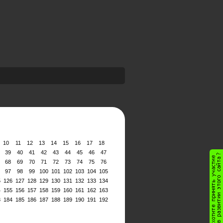
10
11
12
13
14
15
16
17
18
39
40
41
42
43
44
45
46
47
68
69
70
71
72
73
74
75
76
97
98
99
100
101
102
103
104
105
5
126
127
128
129
130
131
132
133
134
4
155
156
157
158
159
160
161
162
163
3
184
185
186
187
188
189
190
191
192