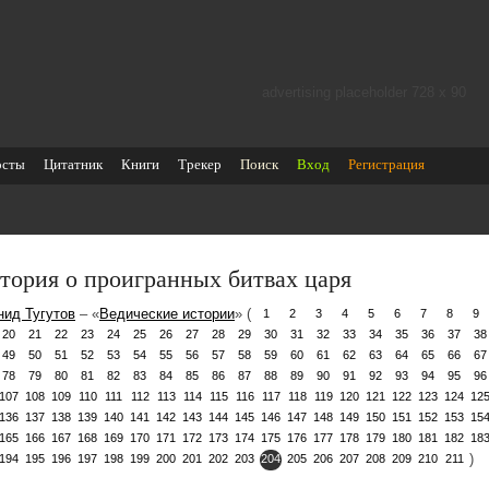
advertising placeholder 728 х 90
осты
Цитатник
Книги
Трекер
Поиск
Вход
Регистрация
тория о проигранных битвах царя
нид Тугутов
– «
Ведические истории
» (
1
2
3
4
5
6
7
8
9
20
21
22
23
24
25
26
27
28
29
30
31
32
33
34
35
36
37
38
49
50
51
52
53
54
55
56
57
58
59
60
61
62
63
64
65
66
67
78
79
80
81
82
83
84
85
86
87
88
89
90
91
92
93
94
95
96
107
108
109
110
111
112
113
114
115
116
117
118
119
120
121
122
123
124
12
136
137
138
139
140
141
142
143
144
145
146
147
148
149
150
151
152
153
15
165
166
167
168
169
170
171
172
173
174
175
176
177
178
179
180
181
182
18
)
194
195
196
197
198
199
200
201
202
203
204
205
206
207
208
209
210
211