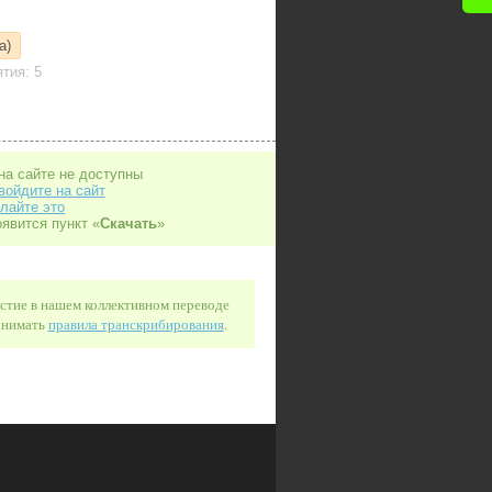
а)
тия: 5
на сайте не доступны
войдите на сайт
лайте это
оявится пункт «
Скачать
»
астие в нашем коллективном переводе
понимать
правила транскрибирования
.