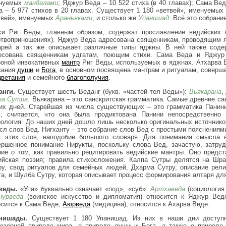
нуемых
мандалами
; Яджур Веда – 10 522 стиха (в 40 главах); Сама Вед
а – 5 977 стихов в 20 главах. Существует 1 180 «ветвей», именуемы
твей», именуемых
Араньяками
, и столько же
Упанишад
. Всё это собрани
хи Риг Веды, главным образом, содержат прославление ведийских 
ртвоприношениях). Яджур Веда адресована священникам, проводящим 
арей а так же описывает различные типы яджны. В ней также соде
есована священникам удгатам, поющим стихи. Сама Веда и Яджур
роной инвокативных
мантр
Риг Веды, используемых в яджнах. Атхарва 
сания
души
и
Бога
, в основном посвящена мантрам и ритуалам, соверш
цветания
и семейного
благополучия
.
анги.
Существует шесть Веданг (букв. «частей тел Веды»):
Вьякарана
па Сутра
. Вьякарана – это санскритская грамматика. Самые древние са
их дней. Старейшая из числа существующих – это грамматика Панини
в; считается, что она была продиктована Панини непосредственн
рология. До наших дней дошло лишь несколько оригинальных источнико
сл слов Вед. Нигханту – это собрание слов Вед с простыми пояснениями
х этих слов, наподобие большого словаря. Для понимания смысла 
ершенное понимание Нирукты, поскольку слова Вед, зачастую, затру
ние о том, как правильно рецитировать ведийские мантры. Оно предст
ийская поэзия; правила стихосложения. Калпа Сутры делятся на Шра
ру, свод ритуалов для семейных людей, Дхарма Сутру, описание религ
га, и Шулба Сутру, которая описывает процесс формирования алтаря дл
веды.
«Упа» буквально означает «под», «суб»:
Артхаведа
(социология 
нурведа
(воинское искусство и дипломатия) относится к Яджур Веде
осится к Сама Веде;
Аюрведа
(медицина), относится к Ахарва Веде.
нишады.
Существует 1 180 Упанишад. Из них в наши дни доступн
юзорной природе мира, о природе души и Бога, а также о природ