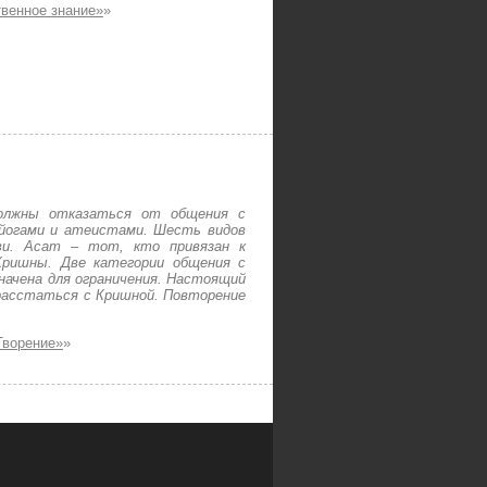
твенное знание»
»
олжны отказаться от общения с
, йогами и атеистами. Шесть видов
ви. Асат – тот, кто привязан к
Кришны. Две категории общения с
начена для ограничения. Настоящий
 расстаться с Кришной. Повторение
Творение»
»