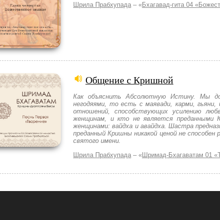
Шрила Прабхупада
– «
Бхагавад-гита 04 «Божес
Общение с Кришной
Как объяснить Абсолютную Истину. Мы д
негодяями, то есть с маявади, карми, гьяни
отношений, способствующих усилению люб
женщинам, и кто не является преданными 
женщинами: вайдха и авайдха. Шастра предназ
преданный Кришны никакой ценой не способен
святого имени.
Шрила Прабхупада
– «
Шримад-Бхагаватам 01 «