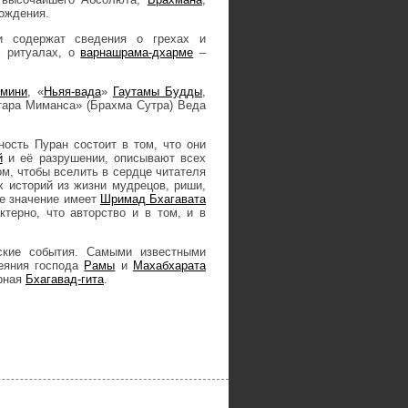
бождения.
и содержат сведения о грехах и
х ритуалах, о
варнашрама-дхарме
–
мини
, «
Ньяя-вада
»
Гаутамы Будды
,
тара Миманса» (Брахма Сутра) Веда
ость Пуран состоит в том, что они
й
и её разрушении, описывают всех
м, чтобы вселить в сердце читателя
х историй из жизни мудрецов, риши,
е значение имеет
Шримад Бхагавата
терно, что авторство и в том, и в
ские события. Самыми известными
еяния господа
Рамы
и
Махабхарата
арная
Бхагавад-гита
.