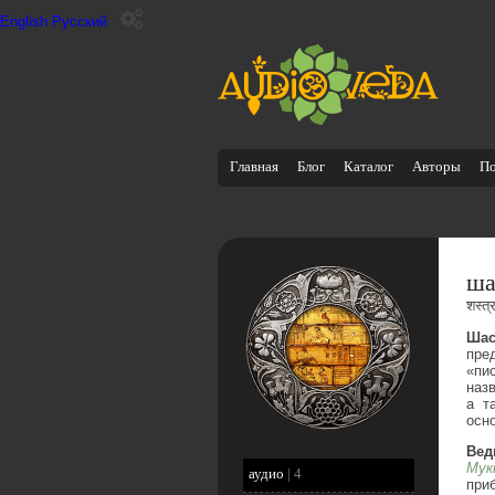
English
Русский
Главная
Блог
Каталог
Авторы
П
ша
शस्त्
Шас
пре
«пи
наз
а т
осн
Вед
Мук
аудио
|
4
при