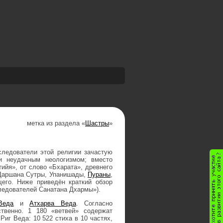
метка из раздела «
Шастры
»
следователи этой религии зачастую
и неудачным неологизмом; вместо
ийя», от слово «Бхарата», древнего
 Даршана Сутры, Упанишады,
Пураны
,
его. Ниже приведён краткий обзор
следователей Санатана Дхармы»).
Веда
и
Атхарва Веда
. Согласно
твенно. 1 180 «ветвей» содержат
Риг Веда: 10 522 стиха в 10 частях,