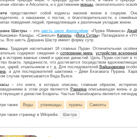
личая «богов» и Абсолюта, и о достижении
мокшы
, окончательного осво
ити
представляют собой кодексы законов жизни в социуме. Он
родетелях, о наказании, о постах, о благотворительности, о семейны
вилах поведения людей, принадлежащих к различным укладам жизни.
шана Шастры
– это
шесть школ философии
: «Пурва Миманса»
Джай
йшешика» Канады, «Санкхья»
Капилы
, «
Йога Сутры
» Патанджали и «Ут
сы. Все шесть Даршана Шастр имеют форму сутр.
аны.
Традиция насчитывает 18 главных Пуран. Отличительная особенн
зательно содержат сведения о
сотворении мира
,
устройстве вселенно
у
и историю важных семей и царских династий. Цель Пуран состоит в то
ство бхакти, преданности, что достигается посредством вдохновляющи
тых, царей, отшельников и т. д. Для последователей
Вайшнавизма
особо
ана
, а для последователей шактизма – Деви Бхагавата Пурана. Харак
гом случае приписывается Веда Вьясе.
хасы
– это книги, в которых описаны, главным образом, историче
изведениями в этом роде являются
Рамаяна
описывающая жизнь и д
ествующая о династии Бхараты. Частью Махабхараты является легенд
три также:
Веды
упанишады
пураны
Самхиты
три также страницу в Wikipedia:
Шастра