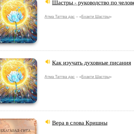
Шастры - руководство по чело
Атма Таттва дас
– «
Бхакти Шастры
»
Как изучать духовные писания
Атма Таттва дас
– «
Бхакти Шастры
»
Вера в слова Кришны