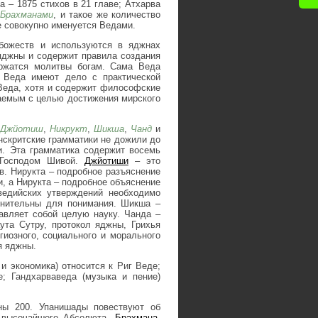
а – 1875 стихов в 21 главе; Атхарва
х
Брахманами
, и такое же количество
е совокупно именуется Ведами.
божеств и используются в яджнах
яджны и содержит правила создания
ржатся молитвы богам. Сама Веда
 Веда имеют дело с практической
Веда, хотя и содержит философские
аемым с целью достижения мирского
,
Джйотиш
,
Никрукт
,
Шикша
,
Чанд
и
нскритские грамматики не дожили до
. Эта грамматика содержит восемь
о Господом Шивой.
Джйотиши
– это
в. Нирукта – подробное разъяснение
, а Нирукта – подробное объяснение
ведийских утверждений необходимо
днительны для понимания. Шикша –
авляет собой целую науку. Чанда –
ута Сутру, протокол яджны, Грихья
иозного, социального и морального
я яджны.
и экономика) относится к Риг Веде;
; Гандхарваведа (музыка и пение)
ы 200. Упанишады повествуют об
е высочайшего Абсолюта,
Брахмана
,