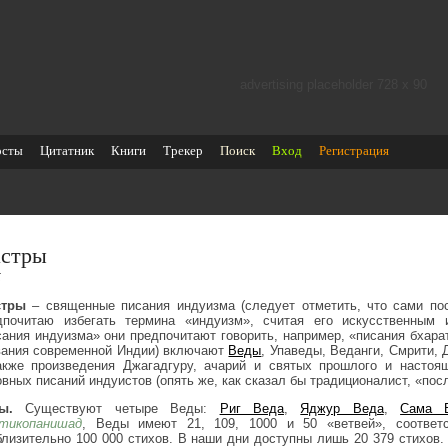
advertising placeholder 728 х 90
осты
Цитатник
Книги
Трекер
Поиск
Вход
Регистрация
стры
र
тры
– священные писания индуизма (следует отметить, что сами по
дпочитаю избегать термина «индуизм», считая его искусственным 
сания индуизма» они предпочитают говорить, например, «писания бхарат
вания современной Индии) включают
Веды
, Упаведы, Веданги, Смрити,
акже произведения Джагадгуру, ачарий и святых прошлого и настоящ
овных писаний индуистов (опять же, как сказал бы традиционалист, «по
ы.
Существуют четыре Веды:
Риг Веда
,
Яджур Веда
,
Сама 
тикопанишад
, Веды имеют 21, 109, 1000 и 50 «ветвей», соответс
близительно 100 000 стихов. В наши дни доступны лишь 20 379 стихов. 