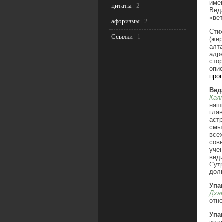
име
цитаты
|
2
Вед
«ве
афоризмы
|
2
Сти
Ссылки
|
1
(же
алт
адр
сто
опи
про
Вед
Кал
наш
гла
аст
смы
все
сов
уче
вед
Сут
дол
Упа
Дха
отн
Упа
илл