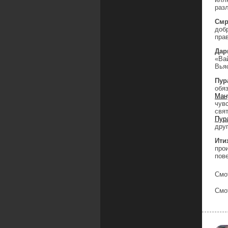
раз
Смр
доб
пра
Дар
«Ва
Вья
Пур
обя
Ман
чув
свя
Пур
дру
Ити
про
пов
Смо
Смо