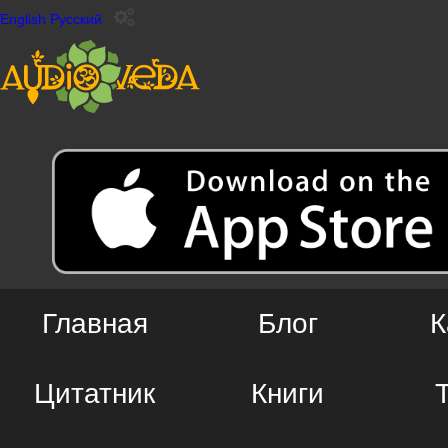
English
Русский
Главная
Блог
К
Цитатник
Книги