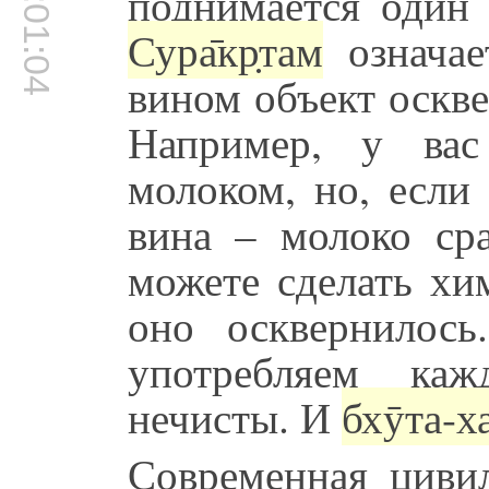
00:01:04
поднимается один
Сура̄кр̣там
означае
вином объект оскве
Например, у ва
молоком, но, если
вина – молоко ср
можете сделать хи
оно осквернилос
употребляем ка
нечисты. И
бхӯта-х
Современная циви