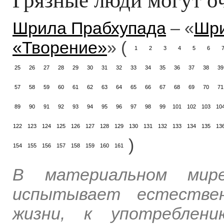
Шрила Прабхупада
– «
Шри
«Творение»
» (
1
2
3
4
5
6
25
26
27
28
29
30
31
32
33
34
35
36
37
38
39
57
58
59
60
61
62
63
64
65
66
67
68
69
70
71
89
90
91
92
93
94
95
96
97
98
99
101
102
103
10
122
123
124
125
126
127
128
129
130
131
132
133
134
135
13
)
154
155
156
157
158
159
160
161
В материальном мир
испытывает естествен
жизни, к употреблен