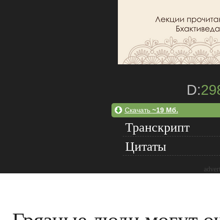
D:
29
Скачать
~19 Мб.
Транскрипт
Цитаты
adver
Грязные люди могут о