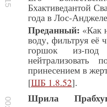
Бхактиведантой Св
года в Лос-Анджеле
Преданный:
«Как 
воду, фильтруя её 
горшок из-под
нейтрализовать п
принесением в жер
[
ШБ 1.8.52
].
Шрила Прабхуп