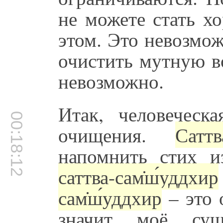
не можете стать х
этом. Это невозмо
очистить мутную во
невозможно.
Итак, человеческ
00:18:12
очищения.
Сатт
напомнить стих 
саттва-сам̇ш́уддхир
сам̇ш́уддхир
– это 
значит моё сущ