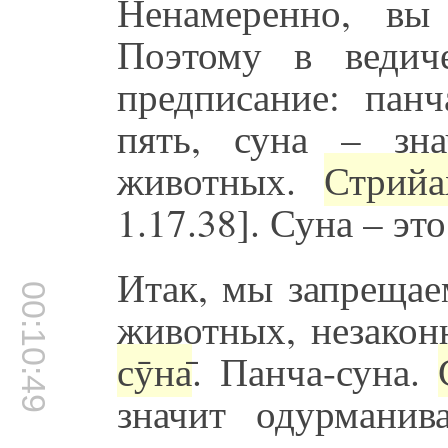
Ненамеренно, вы
Поэтому в ведич
предписание: панч
пять, суна – зна
животных.
Стрийах
1.17.38]. Суна – эт
Итак, мы запрещае
00:10:49
животных, незакон
сӯна̄
. Панча-суна.
значит одурмани