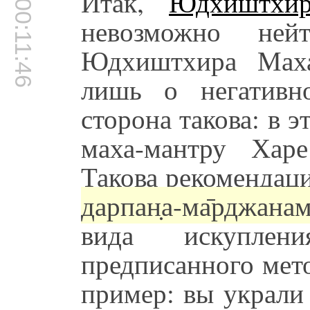
Итак,
Юдхиштхи
00:11:46
невозможно нейт
Юдхиштхира Маха
лишь о негативн
сторона такова: в э
маха-мантру Хар
Такова рекомендац
дарпан̣а-ма̄рджанам
вида искупле
предписанного мет
пример: вы украли