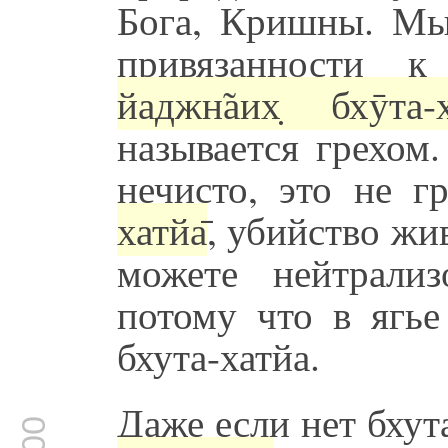
Бога, Кришны. Мы
привязанности 
йаджн̃аих̣ бхӯта-х
называется грехом
нечисто, это не г
хатйа̄
, убийство жи
можете нейтрали
потому что в ягье
бхута-хатйа.
Даже если нет бхут