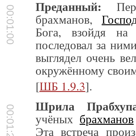
Преданный:
Пере
00:01:00
брахманов,
Госп
Бога, взойдя на
последовал за ним
выглядел очень ве
окружённому своим
[
ШБ 1.9.3
].
Шрила Прабхупа
00:01:24
учёных
брахманов
Эта встреча прои