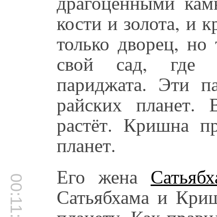
драгоценными кам
кости и золота, и к
только дворец, но
свой сад, где 
париджата. Эти п
райских планет.
растёт. Кришна п
планет.
Его жена
Сатьябх
00:11:25
Сатьябхама и Криш
планету. Как прави