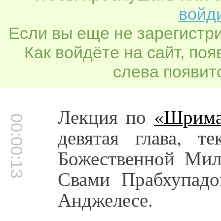
войди
Если вы еще не зарегистр
Как войдёте на сайт, по
слева появитс
Лекция по
«Шрима
00:00:13
девятая глава, т
Божественной Мил
Свами Прабхупадо
Анджелесе.