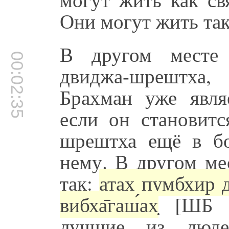
Они могут жить так
В другом месте 
00:02:35
двиджа-шрештха
Брахман уже явля
если он становитс
шрештха ещё в бо
нему. В другом ме
так:
атах̣ пумбхир д
вибха̄гаш́ах̣
[ШБ 1.
лучшие из людей