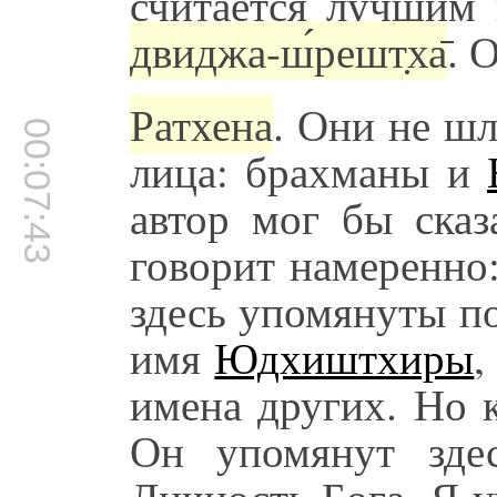
считается лучшим
двиджа-ш́решт̣ха̄
. 
Ратхена
. Они не ш
00:07:43
лица: брахманы и
автор мог бы сказ
говорит намеренно
здесь упомянуты п
имя
Юдхиштхиры
,
имена других. Но 
Он упомянут здес
Личность Бога. Я 