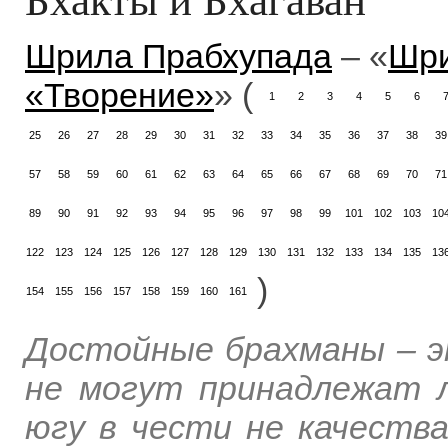
Шрила Прабхупада
– «
Шри
«Творение»
» (
1
2
3
4
5
6
25
26
27
28
29
30
31
32
33
34
35
36
37
38
39
57
58
59
60
61
62
63
64
65
66
67
68
69
70
71
89
90
91
92
93
94
95
96
97
98
99
101
102
103
10
122
123
124
125
126
127
128
129
130
131
132
133
134
135
13
)
154
155
156
157
158
159
160
161
Достойные брахманы – э
не могут принадлежат л
югу в чести не качества