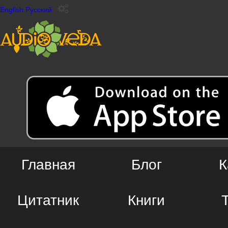
English
Русский
Главная
Блог
К
Цитатник
Книги