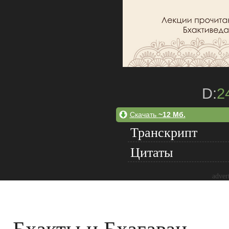
D:
2
Скачать
~12 Мб.
Транскрипт
Цитаты
adver
Бхакты и Бхагаван