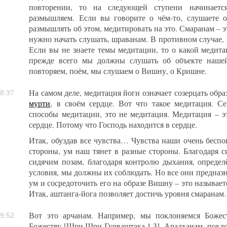
повторении, то на следующей ступени начинает
размышляем. Если вы говорите о чём-то, слушаете о
размышлять об этом, медитировать на это. Смаранам – э
нужно начать слушать, шраванам. В противном случае, 
Если вы не знаете темы медитации, то о какой медит
прежде всего мы должны слушать об объекте наше
повторяем, поём, мы слушаем о Вишну, о Кришне.
На самом деле, медитация йоги означает созерцать обр
8:37
мурти
, в своём сердце. Вот что такое медитация. С
способы медитации, это не медитация. Медитация – эт
сердце. Потому что Господь находится в сердце.
Итак, обуздав все чувства… Чувства наши очень беспо
стороны, ум наш тянет в разные стороны. Благодаря 
сидячим позам, благодаря контролю дыхания, опреде
условия, мы должны их соблюдать. Но все они предназн
ум и сосредоточить его на образе Вишну – это называет
Итак, аштанга-йога позволяет достичь уровня смаранам
Вот это арчанам. Например, мы поклоняемся Божес
9:52
Божеству [Шри Шри Гурваштака 1.3]. Арадханам, покл