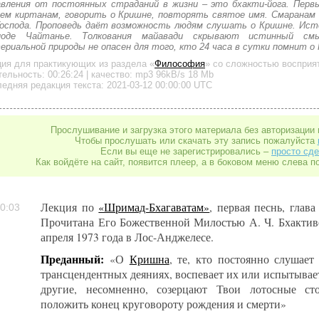
авления от постоянных страданий в жизни – это бхакти-йога. Перв
ем киртанам, говорить о Кришне, повторять святое имя. Смаранам
Господа. Проповедь даёт возможность людям слушать о Кришне. Ист
поде Чайтанье. Толкования майавади скрывают истинный с
ериальной природы не опасен для того, кто 24 часа в сутки помнит о
ция для практикующих
из раздела «
Философия
»
со сложностью восприят
тельность:
00:26:24
| качество:
mp3
96kB/s
18 Mb
едняя редакция текста: 2021-03-12 00:00:00 UTC
Прослушивание и загрузка этого материала без авторизации 
Чтобы прослушать или скачать эту запись пожалуйста
Если вы еще не зарегистрировались –
просто сде
Как войдёте на сайт, появится плеер, а в боковом меню слева п
Лекция по
«Шримад-Бхагаватам»
, первая песнь, глава
0:03
Прочитана Его Божественной Милостью А. Ч. Бхактив
апреля 1973 года в Лос-Анджелесе.
Преданный:
«О
Кришна
, те, кто постоянно слушает
трансцендентных деяниях, воспевает их или испытывает
другие, несомненно, созерцают Твои лотосные ст
положить конец круговороту рождения и смерти»