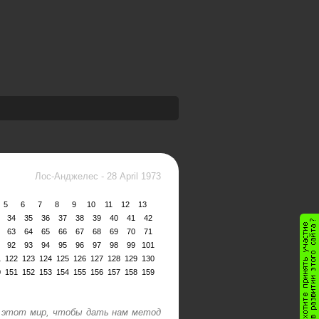
Лос-Анджелес
-
28 April 1973
5
6
7
8
9
10
11
12
13
34
35
36
37
38
39
40
41
42
63
64
65
66
67
68
69
70
71
92
93
94
95
96
97
98
99
101
1
122
123
124
125
126
127
128
129
130
0
151
152
153
154
155
156
157
158
159
в этот мир, чтобы дать нам метод