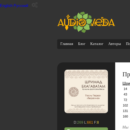
English
Русский
Главная
Блог
Каталог
Авторы
П
Пр
Шри
14
43
72
102
131
160
D:
269
L:
661
F:
8
Мы 