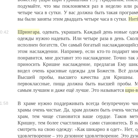
подумайте, что мы поклоняемся раз в неделю или ра
четыре часа в сутки. У вас должна быть такая програ
вы были заняты этим двадцать четыре часа в сутки.
Нит
Шрингара
, одевать, украшать. Каждый день новые оде
0:42
одежды нужно надевать. Или четыре раза в день. Ско
исполнен богатств, Он самый богатый наслаждающийс
этом наслаждении. Например, если кто-то подарит мн
понравится, мне доставит это наслаждение. Точно так 
приносить Кришне наслаждение, предлагая Ему шик
видел очень красивые одежды для Божеств. Всё до
Высшей пробы, высшего качества для Кришны. Г
первоклассные, пища должна быть высшей пробы. М
самым лучшим и даже ещё лучше. Это называется
шри-в
В храме нужно поддерживать всегда безупречную чис
1:58
храмы очень чистые. Да, храм должен быть очень чист
храм, тем чище становится ваше сердце. Таков мет
Кришну, тем более счастливыми сами становитесь. В
смотреть на свою одежду: «Как шикарно я одет». Нет, 
удовлетворение – это духовное удовлетворение. Это дух