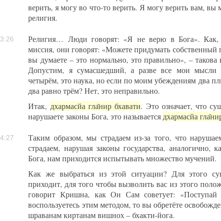
верить, я могу во что-то верить. Я могу верить вам, вы
религия.
Религия… Люди говорят: «Я не верю в Бога». Как, 
3:26
миссия, они говорят: «Можете придумать собственный 
вы думаете – это нормально, это правильно», – такова 
Допустим, я сумасшедший, а разве все мои мысли
четырём, это наука, но если по моим убеждениям два пл
два равно трём? Нет, это неправильно.
Итак,
дхармасйа гла̄нир бхавати
. Это означает, что с
нарушаете законы Бога, это называется
дхармасйа гла̄ни
Таким образом, мы страдаем из-за того, что наруша
4:27
страдаем, нарушая законы государства, аналогично, 
Бога, нам приходится испытывать множество мучений.
Как же выбраться из этой ситуации? Для этого су
приходит, для того чтобы вызволить вас из этого поло
говорит Кришна, как Он Сам советует: «Поступай 
воспользуетесь этим методом, то вы обретёте освобожде
шраванам киртанам вишнох – бхакти-йога.