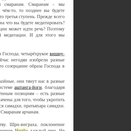
ся смаранам. Смаранам – мы
 чём-то, то позднее вы будете
то третья ступень. Прежде всего
на что вы будете медитировать?
ации может идти речь? Поэтому
й медитации. И для этого мы
аз Господа, четырёхрукое
вишну-
ейчас негодяи изобрели разные
о созерцание образа Господа в
койные, они тянут нас в разные
системе
аштанга-йоги
, благодаря
лённым позициям – есть разные
ачены для того, чтобы укротить
ся самадхи, пратьяхара самадхи.
. Смаранам арчанам.
тву. Шри-виграха, поклонение
онение.
Нитйа
, каждый день. Не