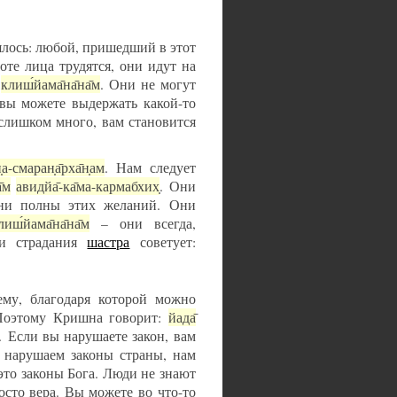
лось: любой, пришедший в этот
оте лица трудятся, они идут на
,
клиш́йама̄на̄на̄м
. Они не могут
 вы можете выдержать какой-то
 слишком много, вам становится
̣а-смаран̣а̄рха̄н̣ам
. Нам следует
̄м
авидйа̄-ка̄ма-кармабхих̣
. Они
ни полны этих желаний. Они
лиш́йама̄на̄на̄м
– они всегда,
ти страдания
шастра
советует:
ему, благодаря которой можно
 Поэтому Кришна говорит:
йада̄
… Если вы нарушаете закон, вам
ы нарушаем законы страны, нам
это законы Бога. Люди не знают
осто вера. Вы можете во что-то