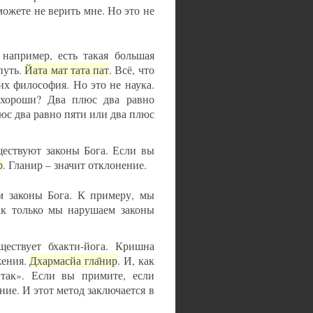
 можете не верить мне. Но это не
например, есть такая большая
путь.
Йата мат тата пат
. Всё, что
их философия. Но это не наука.
 хороши? Два плюс два равно
юс два равно пяти или два плюс
уществуют законы Бога. Если вы
р
. Гланир – значит отклонение.
ем законы Бога. К примеру, мы
как только мы нарушаем законы
ществует бхакти-йога. Кришна
жения.
Дхармасйа гла̄нир
. И, как
так». Если вы примите, если
ние. И этот метод заключается в