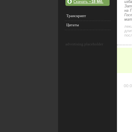
Скачать
~18 Мб.
изб
Зат
на 
Гос
Транскрипт
мат
Цитаты
лек
дли
посл
advertising placeholder
00:0