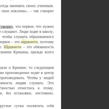
всегда занимать своих учеников.
 свои поклоны», – так говорит
говорит
, что первое, что нужно
е слушают. Люди ходят в школу,
, чтобы слушать образованного
первое – это
ш́р̣н̣ванти
, поэтому
е.
Ш́р̣н̣ванти
– это обязанность
сознание Кришны, прежде всего
ушали о Кришне, то следующим
аши проповедники ходят в центр
 проповедовать. Чтобы у людей
ожность людям слушать. Это
ностью отнестись к этому,
, без остановки, постоянно.
руглые сутки посвятить себя