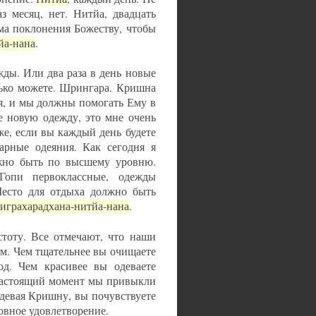
з месяц, нет. Нитйа, двадцать
мма поклонения Божеству, чтобы
йа-нана
.
жды. Или два раза в день новые
лько можете. Шрингара. Кришна
я, и мы должны помогать Ему в
е новую одежду, это мне очень
же, если вы каждый день будете
арные одеяния. Как сегодня я
лжно быть по высшему уровню.
опи первоклассные, одежды
есто для отдыха должно быть
играхарадхана-нитйа-нана
.
тоту. Все отмечают, что наши
ым. Чем тщательнее вы очищаете
од. Чем красивее вы одеваете
 настоящий момент мы привыкли
одевая Кришну, вы почувствуете
овное удовлетворение.