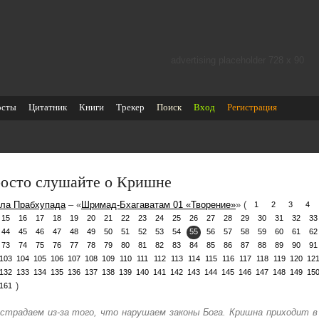
advertising placeholder 728 х 90
осты
Цитатник
Книги
Трекер
Поиск
Вход
Регистрация
осто слушайте о Кришне
ла Прабхупада
– «
Шримад-Бхагаватам 01 «Творение»
» (
1
2
3
4
15
16
17
18
19
20
21
22
23
24
25
26
27
28
29
30
31
32
33
44
45
46
47
48
49
50
51
52
53
54
55
56
57
58
59
60
61
62
73
74
75
76
77
78
79
80
81
82
83
84
85
86
87
88
89
90
91
103
104
105
106
107
108
109
110
111
112
113
114
115
116
117
118
119
120
12
132
133
134
135
136
137
138
139
140
141
142
143
144
145
146
147
148
149
15
)
161
страдаем из-за того, что нарушаем законы Бога. Кришна приходит 