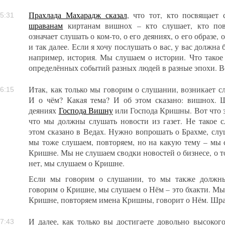
Прахлада Махарадж сказал
, что тот, кто посвящает 
5:31
шраванам
киртанам вишнох – кто слушает, кто пов
означает слушать о ком-то, о его деяниях, о его образе, 
и так далее. Если я хочу послушать о вас, у вас должна 
например, история. Мы слушаем о истории. Что такое 
определённых событий разных людей в разные эпохи. Во
Итак, как только мы говорим о слушании, возникает с
6:15
И о чём? Какая тема? И об этом сказано: вишнох.
деяниях
Господа Вишну
или Господа Кришны. Вот что з
что мы должны слушать новости из газет. Не такое 
этом сказано в Ведах. Нужно вопрошать о Брахме, сл
мы тоже слушаем, повторяем, но на какую тему – мы
Кришне. Мы не слушаем сводки новостей о бизнесе, о то
нет, мы слушаем о Кришне.
Если мы говорим о слушании, то мы также должны
говорим о Кришне, мы слушаем о Нём – это бхакти. Мы 
Кришне, повторяем имена Кришны, говорит о Нём. Шр
И далее, как только вы достигаете довольно высоког
7:43