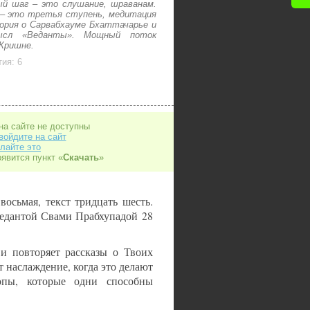
ый шаг – это слушание, шраванам.
 – это третья ступень, медитация
ория о Сарвабхауме Бхаттачарье и
мысл «Веданты». Мощный поток
 Кришне.
ия: 6
на сайте не доступны
войдите на сайт
лайте это
оявится пункт «
Скачать
»
 восьмая, текст тридцать шесть.
едантой Свами Прабхупадой 28
 и повторяет рассказы о Твоих
 наслаждение, когда это делают
опы, которые одни способны