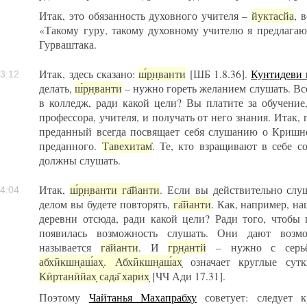
Итак, это обязанность духовного учителя –
йуктасйа
, 
«Такому гуру, такому духовному учителю я предлагаю
Гурваштака.
Итак, здесь сказано:
ш́р̣н̣ванти
[ШБ 1.8.36].
Кунтидеви 
3:12
делать,
ш́р̣н̣ванти
– нужно гореть желанием слушать. Вс
в колледж, ради какой цели? Вы платите за обучение
профессора, учителя, и получать от него знания. Итак, 
преданный всегда посвящает себя слушанию о Кришн
преданного.
Тавехитам̇
. Те, кто взращивают в себе 
должны слушать.
Итак,
ш́р̣н̣ванти га̄йанти
. Если вы действительно сл
4:04
делом вы будете повторять,
га̄йанти
. Как, например, н
деревни отсюда, ради какой цели? Ради того, чтобы
появилась возможность слушать. Они дают возм
называется
га̄йанти
. И
гр̣н̣антй
– нужно с серьёз
абхӣкшн̣аш́ах̣. Абхӣкшн̣аш́ах̣
означает круглые сутки
Кӣртанӣйах̣ сада̄ харих̣
[ЧЧ Ади 17.31].
Поэтому
Чайтанья Махапрабху
советует: следует к