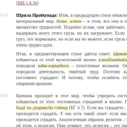
[
ШБ 1.8.36
]
Шрила Прабхупада:
Итак, в предыдущем стихе объясня
0:43
материальный мир,
бхаве, асмин
– в этом, все они в п
множество трудностей. Подобно ослам, они работают
выдержать всего этого груза, но их нагружают. Если
груз, это нормально, но если вы не можете, если груза
очень трудно идти.
Итак, в предшествующем стихе даётся совет:
ш́раван
избавиться от этой мучительной жизни,
клиш́йама̄на̄на
породили
ка̄ма-кармабхих̣
– похотливые желания. О
породили деятельность, тяжёлый труд. Поэтому
к
постоянно страдают. И потому, чтобы ослабить э
смаранам арханам.
Кришна приходит в этот мир, чтобы учредить сист
2:36
избавиться от этих постоянных страданий в жизни.
йада̄ хи дхармасйа гла̄нир
[БГ 4.7]. Если вы страдаете
приходится страдать. У нас есть такой опыт: если м
приходится страдать. Аналогичным образом, религия – 
об этом, о религии. Они думают, что религия – это пр