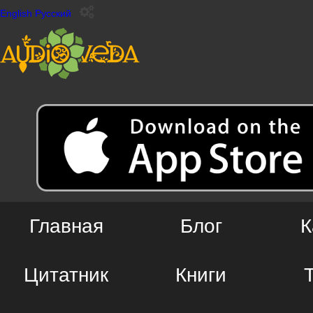
English
Русский
Главная
Блог
К
Цитатник
Книги