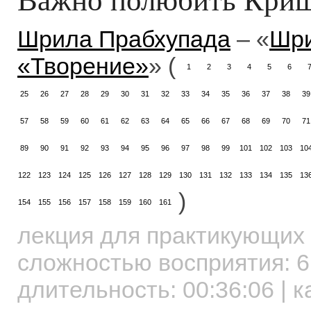
Шрила Прабхупада
– «
Шри
«Творение»
» (
1
2
3
4
5
6
25
26
27
28
29
30
31
32
33
34
35
36
37
38
39
57
58
59
60
61
62
63
64
65
66
67
68
69
70
71
89
90
91
92
93
94
95
96
97
98
99
101
102
103
10
122
123
124
125
126
127
128
129
130
131
132
133
134
135
13
)
154
155
156
157
158
159
160
161
лекция для практикующих
сложностью восприятия: 6
длительность:
00:36:06
| к