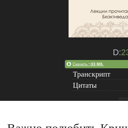
D:
2
Скачать
~33 Мб.
Транскрипт
Цитаты
adver
Важно полюбить Кри