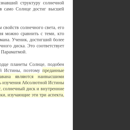
ознавший структуру солнечной
 в само Солнце достиг высшей
свойств солнечного света, его
ия можно сравнить с теми, кто
мана. Ученик, достигший более
чного диска. Это соответствует
 Параматмой.
рдце планеты Солнце, подобен
ой Истины, поэтому
преданные
гавана являются наивысшими
уть изучения Абсолютной Истины
, солнечный диск и внутренние
ки, изучающие эти три аспекта,