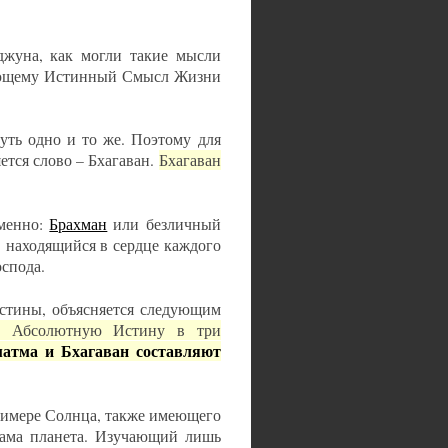
джуна, как могли такие мысли
нающему Истинный Смысл Жизни
уть одно и то же. Поэтому для
ется слово – Бхагаван.
Бхагаван
именно:
Брахман
или безличный
 находящийся в сердце каждого
спода.
стины, объясняется следующим
ют Абсолютную Истину в три
атма и Бхагаван составляют
римере Солнца, также имеющего
 сама планета. Изучающий лишь