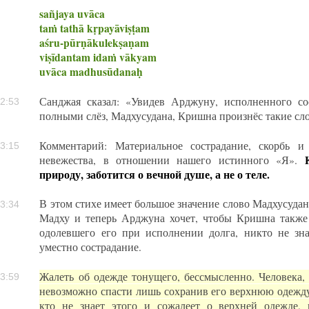
sañjaya uvāca
taṁ tathā kṛpayāviṣṭam
aśru-pūrṇākulekṣaṇam
viṣīdantam idaṁ vākyam
uvāca madhusūdanaḥ
Санджая сказал: «Увидев Арджуну, исполненного со
2:53
полными слёз, Мадхусудана, Кришна произнёс такие сло
Комментарий: Материальное сострадание, скорбь и
3:15
невежества, в отношении нашего истинного «Я».
природу, заботится о вечной душе, а не о теле.
В этом стихе имеет большое значение слово Мадхусуда
3:34
Мадху и теперь Арджуна хочет, чтобы Кришна также 
одолевшего его при исполнении долга, никто не зна
уместно сострадание.
Жалеть об одежде тонущего, бессмысленно. Человека, 
3:59
невозможно спасти лишь сохранив его верхнюю одежду 
кто не знает этого и сожалеет о верхней одежде, 