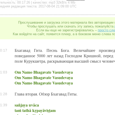
тельность:
00:17:26
| качество:
mp3
32kB/s
4 Mb
едняя редакция текста: 2017-08-04 21:09:00 UTC
Прослушивание и загрузка этого материала без авторизации 
Чтобы прослушать или скачать эту запись пожалуйста
Если вы еще не зарегистрировались –
просто сде
Как войдёте на сайт, появится плеер, а в боковом меню слева п
Бхагавад Гита. Песнь Бога. Величайшее произвед
0:17
поведанное 5000 лет назад Господом Кришной, перед
поле Курукшетра, раскрывающая высший смысл человеч
Om Namo Bhagavate Vasudevaya
1:03
Om Namo Bhagavate Vasudevaya
Om Namo Bhagavate Vasudevaya
Глава вторая. Обзор Бхагавад Гиты.
1:28
sañjaya uvāca
1:39
taṁ tathā kṛpayāviṣṭam