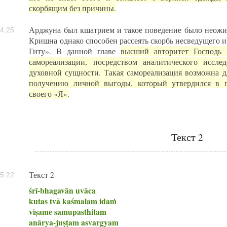
скорбящим без причины.
Арджуна был кшатрием и такое поведение было неожи
4:25
Кришна однако способен рассеять скорбь несведущего и 
Гиту». В данной главе
высший авторитет Господь
самореализации, посредством аналитического иссле
духовной сущности. Такая самореализация возможна дл
получению личной выгоды, который утвердился в 
своего «Я».
Текст 2
Текст 2
5:22
śrī-bhagavān uvāca
kutas tvā kaśmalam idaṁ
viṣame samupasthitam
anārya-juṣṭam asvargyam