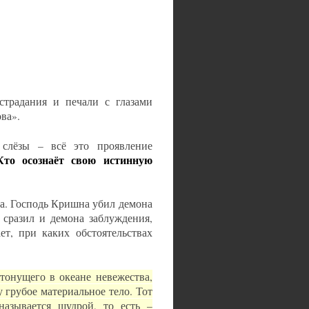
страдания и печали с глазами
ва».
 слёзы – всё это проявление
Кто осознаёт свою истинную
на. Господь Кришна убил демона
сразил и демона заблуждения,
ет, при каких обстоятельствах
тонущего в океане невежества,
грубое материальное тело. Тот
называется шудрой, то есть –