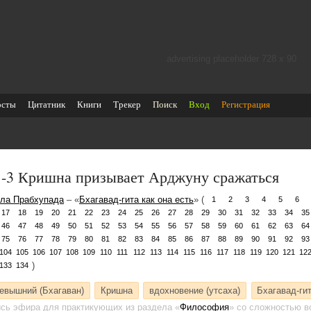
advertising placeholder 728 х 90
осты
Цитатник
Книги
Трекер
Поиск
Вход
Регистрация
1-3 Кришна призывает Арджуну сражаться
ла Прабхупада
– «
Бхагавад-гита как она есть
» (
1
2
3
4
5
6
17
18
19
20
21
22
23
24
25
26
27
28
29
30
31
32
33
34
35
46
47
48
49
50
51
52
53
54
55
56
57
58
59
60
61
62
63
64
75
76
77
78
79
80
81
82
83
84
85
86
87
88
89
90
91
92
93
104
105
106
107
108
109
110
111
112
113
114
115
116
117
118
119
120
121
12
)
133
134
евышний (Бхагаван)
Кришна
вдохновение (утсаха)
Бхагавад-ги
ись эфира для практикующих
из раздела «
Философия
»
со сложностью во