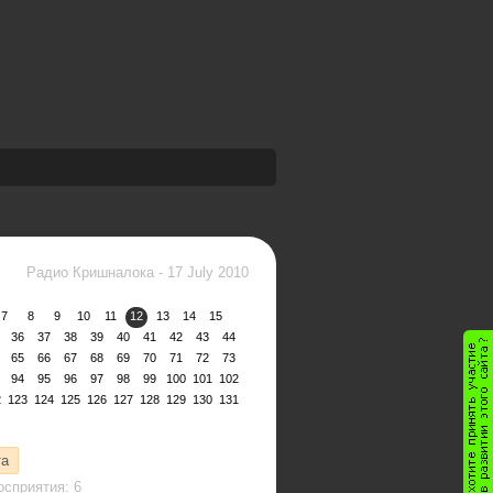
Радио Кришналока
-
17 July 2010
7
8
9
10
11
12
13
14
15
36
37
38
39
40
41
42
43
44
65
66
67
68
69
70
71
72
73
94
95
96
97
98
99
100
101
102
2
123
124
125
126
127
128
129
130
131
та
сприятия: 6