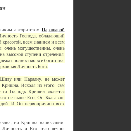
ан
еликим авторитетом
Парашарой
Личность Господа, обладающий
й красотой, всем знанием и всем
ы, очень могущественны, очень
 на высокой ступени отречения.
лежат полностью все богатства.
рховная Личность Бога.
 Шиву или Нараяну, не может
т Кришна. Исходя из этого, сам
 что Господь Кришна является
кто не выше Его, Он Бхагаван,
ндой. И Он первопричина всех
гавана, но Кришна наивысший.
 Личность и Его тело вечно,