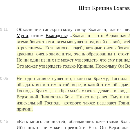
Шри Кришна Бхагав
Объяснение санскритскому слову Бхагаван, даётся в
9:11
Муни
, отцом
Вьясадевы
: «
Бхагаван – это Верховная 
всеми богатствами, всем могуществом, всей славой, все
отречением». Есть много людей, которые очень богат
красивы, очень знамениты, очень образованны и стоят
Но ни один из них не может утверждать, что ему принад
Это может утверждать только Кришна. Поскольку Он Ве
Ни одно живое существо, включая Брахму, Господа
0:05
обладать всем этим в той мере, в какой этим обладае
Господь Брахма, в «Брахма-Самхите» делает вывод,
Верховной Личностью Бога. Никто не равен Ему и ни
изначальный Господь, которого также называют Гови
причин.
«Есть много личностей, обладающих качествами Бха
0:45
Ибо никто не может превзойти Его. Он Верховная