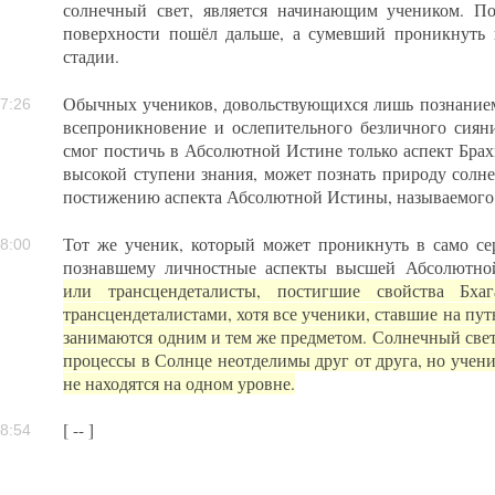
солнечный свет, является начинающим учеником. П
поверхности пошёл дальше, а сумевший проникнуть
стадии.
Обычных учеников, довольствующихся лишь познанием 
7:26
всепроникновение и ослепительного безличного сиян
смог постичь в Абсолютной Истине только аспект Брах
высокой ступени знания, может познать природу солне
постижению аспекта Абсолютной Истины, называемого
Тот же ученик, который может проникнуть в само се
8:00
познавшему личностные аспекты высшей Абсолютн
или трансцендеталисты, постигшие свойства Бха
трансцендеталистами, хотя все ученики, ставшие на п
занимаются одним и тем же предметом. Солнечный свет
процессы в Солнце неотделимы друг от друга, но учени
не находятся на одном уровне.
[ -- ]
8:54