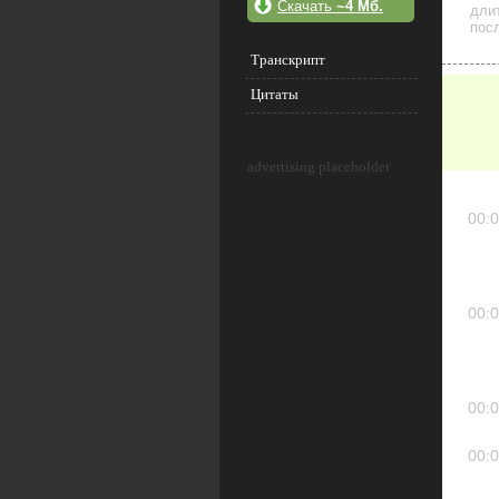
Скачать
~4 Мб.
дли
посл
Транскрипт
Цитаты
advertising placeholder
00:0
00:0
00:0
00:0