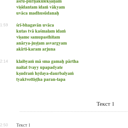
aśru-pūrṇākulekṣaṇam
viṣīdantam idaṁ vākyam
uvāca madhusūdanaḥ
śrī-bhagavān uvāca
1:59
kutas tvā kaśmalam idaṁ
viṣame samupasthitam
anārya-juṣṭam asvargyam
akīrti-karam arjuna
klaibyaṁ mā sma gamaḥ pārtha
2:14
naitat tvayy upapadyate
kṣudraṁ hṛdaya-daurbalyaṁ
tyaktvottiṣṭha paran-tapa
Текст 1
Текст 1
2:50