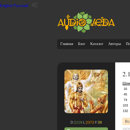
English
Русский
Главная
Блог
Каталог
Авторы
П
2.
Шри
16
45
74
103
132
Вс
D:
2219
L:
2373
F:
39
зап