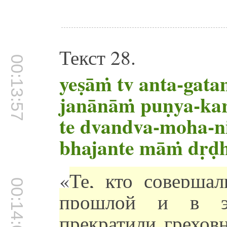
Текст 28.
00:13:57
yeṣāṁ tv anta-gat
janānāṁ puṇya-k
te dvandva-moha-n
bhajante māṁ dṛḍh
«
Те, кто совершал
00:14:00
прошлой и в э
прекратили грехов