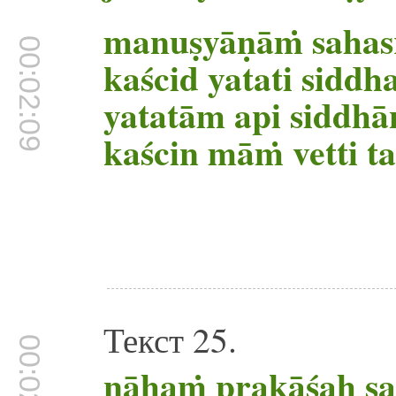
manuṣyāṇāṁ sahas
00:02:09
kaścid yatati siddh
yatatām api siddh
kaścin māṁ vetti ta
Текст 25.
00:02:49
nāhaṁ prakāśaḥ sa