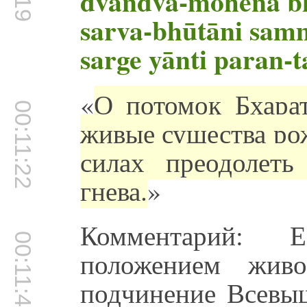
dvandva-mohena b
sarva-bhūtāni sa
sarge yānti paran-
«
О потомок Бхарат
00:11:22
живые существа ро
силах преодолеть
гнева.
»
Комментарий: Е
00:11:45
положением живо
подчинение Всевыш