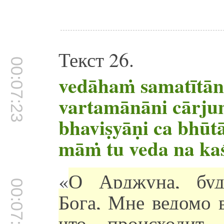
Текст 26.
00:07:23
vedāhaṁ samatītān
vartamānāni cārju
bhaviṣyāṇi ca bhūt
māṁ tu veda na ka
«
О Арджуна, буд
00:07:27
Бога, Мне ведомо 
что происходит