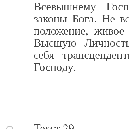
Всевышнему Госп
законы Бога. Не в
положение, живое
Высшую Личность
себя трансценде
Господу.
Текст 29.