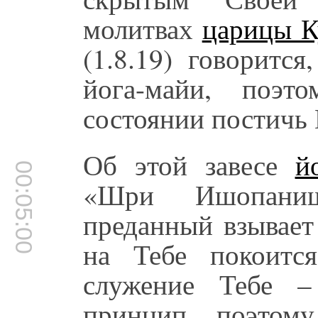
молитвах
царицы К
(1.8.19) говоритс
йога-майи, поэ
состоянии постичь 
Об этой завесе
й
00:05:00
«Шри Ишопаниш
преданный взывает
на Тебе покоится
служение Тебе –
принцип, поэтом