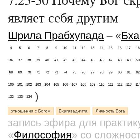
являет себя другим
Шрила Прабхупада
– «
Бха
4
5
6
7
8
9
10
11
12
13
14
15
16
17
18
36
37
38
39
40
41
42
43
44
45
46
47
48
49
50
68
69
70
71
72
73
74
75
76
77
78
79
80
81
82
100
101
102
103
104
105
106
107
108
109
110
111
112
113
11
)
132
133
134
отношения с Богом
Бхагавад-гита
Личность Бога
запись эфира для практи
«
Философия
»
со сложност