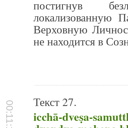
постигнув бе
локализованную П
Верховную Личнос
не находится в Со
Текст 27.
00:11:19
icchā-dveṣa-samut