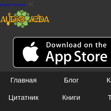
English
Русский
Главная
Блог
К
Цитатник
Книги