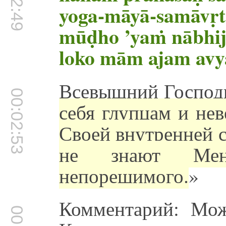
yoga-māyā-samāvṛ
mūḍho ’yaṁ nābhij
loko mām ajam av
Всевышний Господь
00:02:53
себя глупцам и не
Своей внутренней 
не знают Ме
непорешимого.
»
Комментарий: Мож