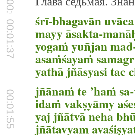
Глава седьмая. Зна
00:01:32
śrī-bhagavān uvāca
00:01:37
mayy āsakta-manāḥ
yogaṁ yuñjan mad
asaṁśayaṁ samag
yathā jñāsyasi tac 
jñānaṁ te ’haṁ sa
00:01:55
idaṁ vakṣyāmy aśe
yaj jñātvā neha bhū
jñātavyam avaśiṣya