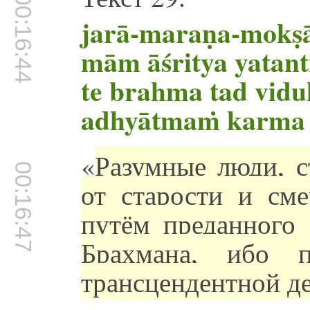
00:16:44
jarā-maraṇa-mokṣ
mām āśritya yatant
te brahma tad vid
adhyātmaṁ karma 
«
Разумные люди, 
00:16:47
от старости и см
путём преданного 
Брахмана, ибо п
трансцендентной де