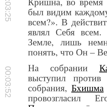
00:03:25
Кришна, во время 
был видим каждому
всем?». В действи
являл Себя всем.
Земле, лишь нем
понять, что Он – В
На собрании
К
00:03:52
выступил против
собрания,
Бхишма
провозгласил Е