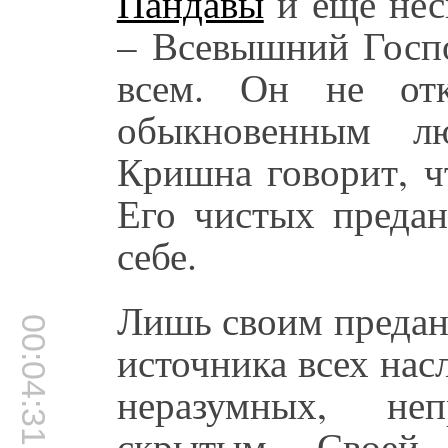
Пандавы
и ещё нес
– Всевышний Госпо
всем. Он не от
обыкновенным л
Кришна говорит, ч
Его чистых преда
себе.
Лишь своим предан
00:04:31
источника всех нас
неразумных, не
скрытым Своей 