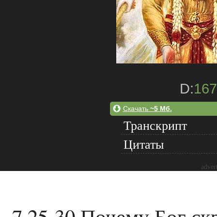
D:
167
Скачать
~5 Мб.
Транскрипт
Цитаты
adver
7.25-30 Почему Бог ск