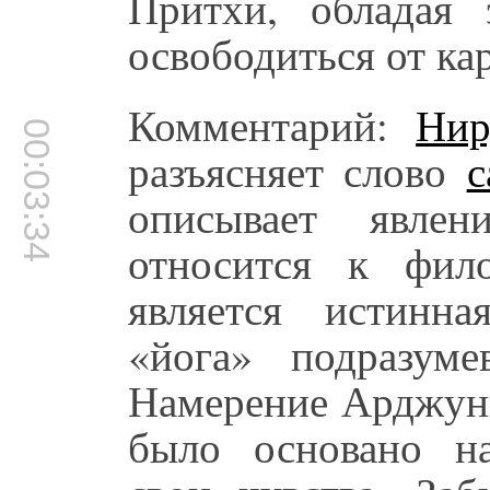
Притхи, обладая
освободиться от ка
Комментарий:
Нир
00:03:34
разъясняет слово
с
описывает явлен
относится к фил
является истинн
«йога» подразуме
Намерение Арджуны
было основано на