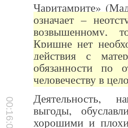
Чаритамрите» (Мадх
означает – неотст
возвышенному, т
Кришне нет необхо
действия с мате
обязанности по 
человечеству в цел
Деятельность, н
00:16:04
выгоды, обуслав
хорошими и плохи