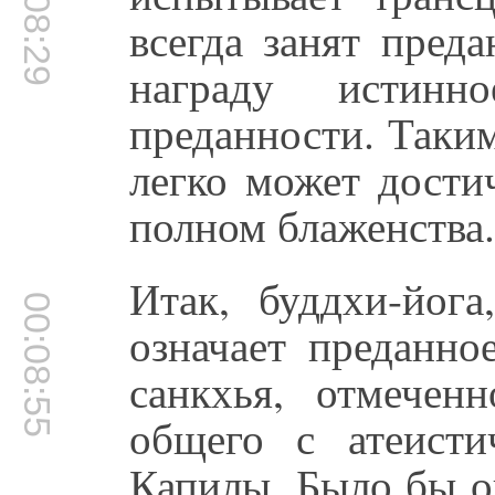
00:08:29
всегда занят пред
награду истин
преданности. Таки
легко может дости
полном блаженства.
Итак, буддхи-йога
00:08:55
означает преданно
санкхья, отмечен
общего с атеисти
Капилы. Было бы о