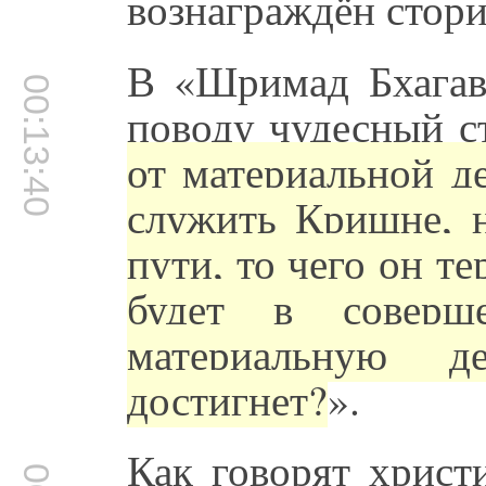
вознаграждён стори
В «Шримад Бхагава
00:13:40
поводу чудесный с
от материальной д
служить Кришне, н
пути, то чего он те
будет в соверше
материальную д
достигнет?
».
Как говорят христ