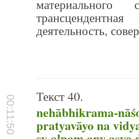
материального 
трансцендентн
деятельность, сове
Текст 40.
00:11:50
nehābhikrama-nāśo 
pratyavāyo na vidy
sv-alpam apy asya