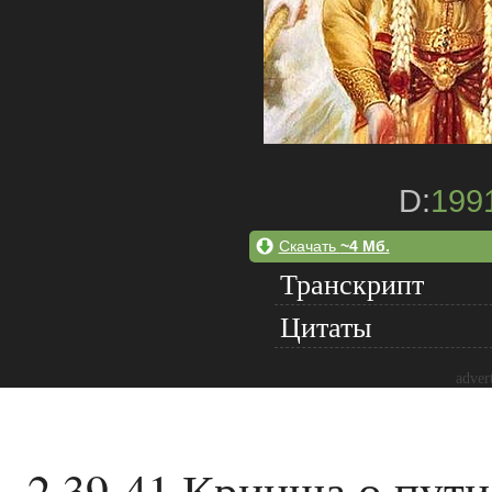
D:
199
Скачать
~4 Мб.
Транскрипт
Цитаты
adver
2.39-41 Кринша о пут