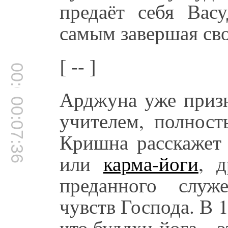
предаёт себя Вас
самым завершая св
[ -- ]
00:07:15
Арджуна уже приз
00:07:36
учителем, полност
Кришна расскажет 
или
карма-йоги
, 
преданного служ
чувств Господа. В 1
что буддхи-йога – 