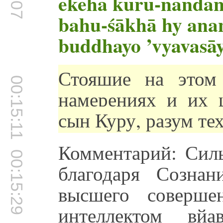
ekeha kuru-nanda
bahu-śākhā hy anan
buddhayo ’vyavasā
Стоящие на этом
00:15:11
намерениях и их 
сын Куру, разум тех
Комментарий: Силь
00:15:29
благодаря Созна
высшего соверше
интеллектом вйа