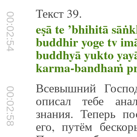
Текст 39.
00:02:54
eṣā te ’bhihitā sāṅ
buddhir yoge tv i
buddhyā yukto yay
karma-bandhaṁ pr
Всевышний Госпо
00:02:58
описал тебе ана
знания. Теперь п
его, путём бескор