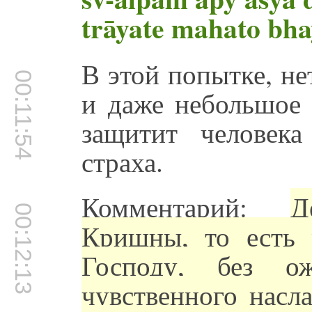
trāyate mahato bha
В этой попытке, не
00:11:54
и даже небольшое 
защитит человек
страха.
Комментарий:
Д
00:12:13
Кришны, то есть
Господу, без о
чувственного насл