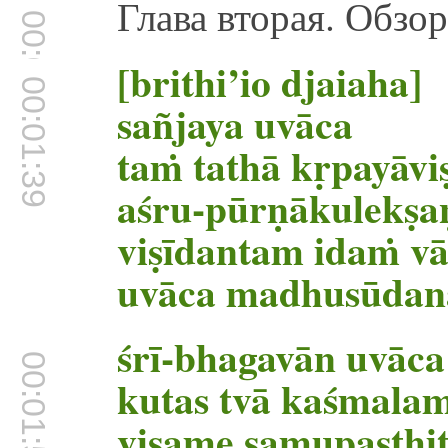
Глава вторая. Обзор
00:01:32
[brithi’io djaiaha]
00:01:39
sañjaya uvāca
taṁ tathā kṛpayāvi
aśru-pūrṇākulekṣ
viṣīdantam idaṁ v
uvāca madhusūdan
śrī-bhagavān uvāca
00:01:59
kutas tvā kaśmala
viṣame samupasthi