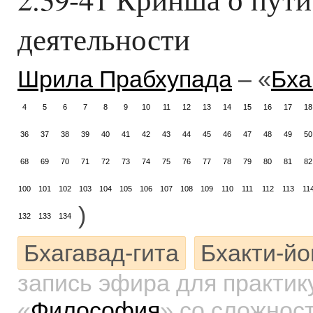
деятельности
Шрила Прабхупада
– «
Бха
4
5
6
7
8
9
10
11
12
13
14
15
16
17
18
36
37
38
39
40
41
42
43
44
45
46
47
48
49
50
68
69
70
71
72
73
74
75
76
77
78
79
80
81
82
100
101
102
103
104
105
106
107
108
109
110
111
112
113
11
)
132
133
134
Бхагавад-гита
Бхакти-йо
запись эфира для практи
«
Философия
»
со сложност