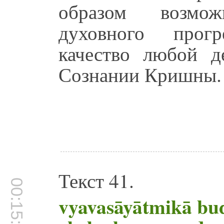
образом возмо
духовного прогр
качество любой д
Сознании Кришны.
Текст 41.
00:15:07
vyavasāyātmikā bu