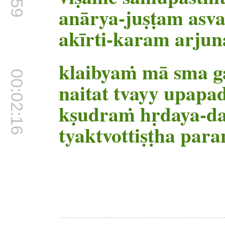
anārya-juṣṭam asv
akīrti-karam arjun
klaibyaṁ mā sma 
00:02:16
naitat tvayy upapa
kṣudraṁ hṛdaya-d
tyaktvottiṣṭha para