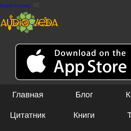
English
Русский
Главная
Блог
К
Цитатник
Книги