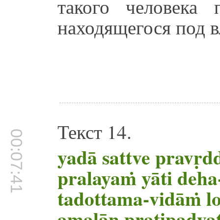
такого человека 
находящегося под в
Текст 14.
00:07:41
yadā sattve pravṛd
pralayaṁ yāti deha
tadottama-vidāṁ l
amalān pratipadya