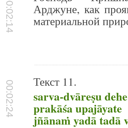
00:02:14
Арджуне, как проя
материальной прир
Текст 11.
00:02:24
sarva-dvāreṣu dehe
prakāśa upajāyate
jñānaṁ yadā tadā 