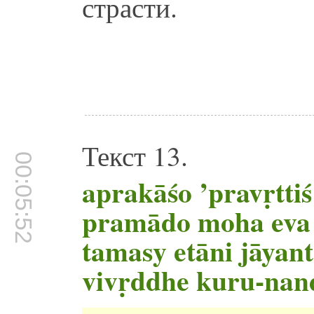
страсти.
Текст 13.
00:05:52
aprakāśo ’pravṛttiś
pramādo moha eva
tamasy etāni jāyant
vivṛddhe kuru-nan