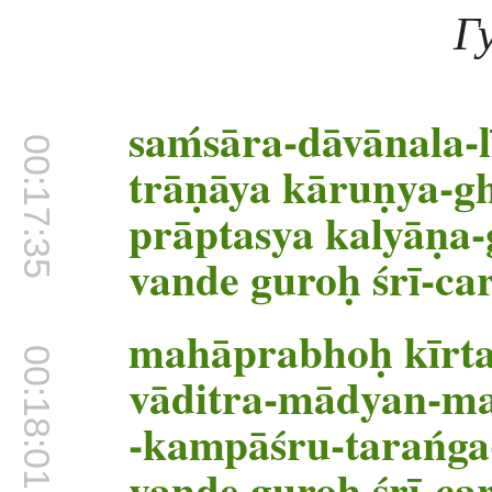
Г
saḿsāra-dāvānala-l
00:17:35
trāṇāya kāruṇya
prāptasya kalyāṇa-
vande guroḥ śrī-c
mahāprabhoḥ kīrtan
00:18:01
vāditra-mādyan-ma
-kampāśru-tarańga
vande guroḥ śrī-c