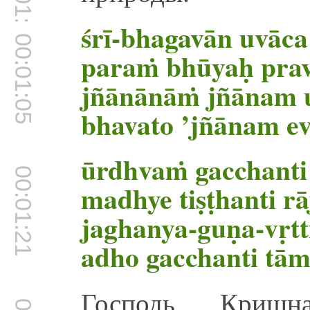
00:01:00
śrī-bhagavān uvāca
00:01:05
paraṁ bhūyaḥ pra
jñānānāṁ jñānam 
bhavato ’jñānam ev
ūrdhvaṁ gacchanti 
00:01:21
madhye tiṣṭhanti rā
jaghanya-guṇa-vṛtt
adho gacchanti tā
Господь Кришн