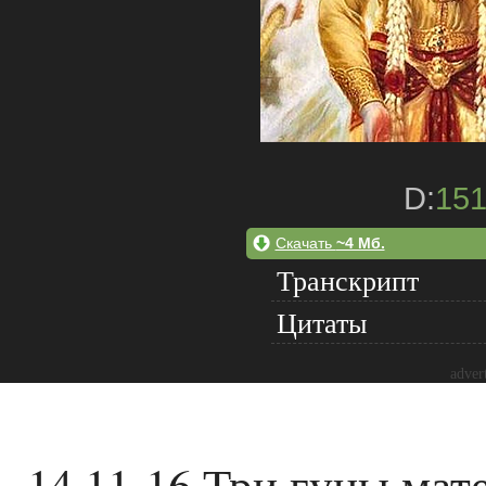
D:
151
Скачать
~4 Мб.
Транскрипт
Цитаты
adver
14.11-16 Три гуны ма