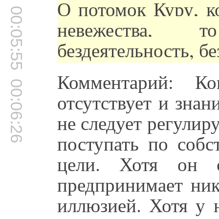
О потомок Куру, к
00:05:55
невежества, т
бездеятельность, б
Комментарий: Ко
00:06:26
отсутствует и знан
не следует регули
поступать по собс
цели. Хотя он с
предпринимает ник
иллюзией. Хотя у 