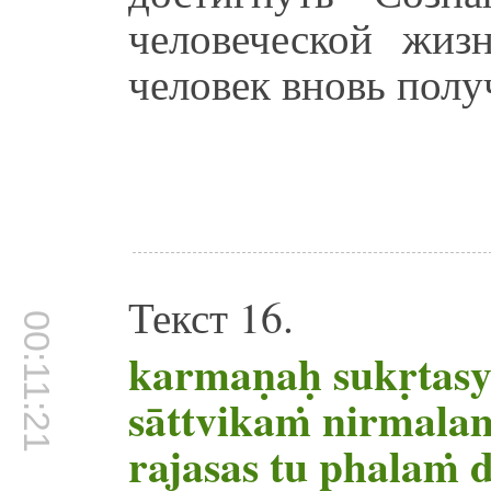
человеческой жиз
человек вновь полу
Текст 16.
00:11:21
karmaṇaḥ sukṛtas
sāttvikaṁ nirmala
rajasas tu phalaṁ