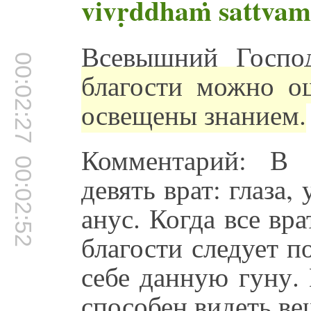
vivṛddhaṁ sattvam 
Всевышний Госпо
00:02:27
благости можно ощ
освещены знанием.
Комментарий: В 
00:02:52
девять врат: глаза,
анус. Когда все вр
благости следует п
себе данную гуну. 
способен видеть ве