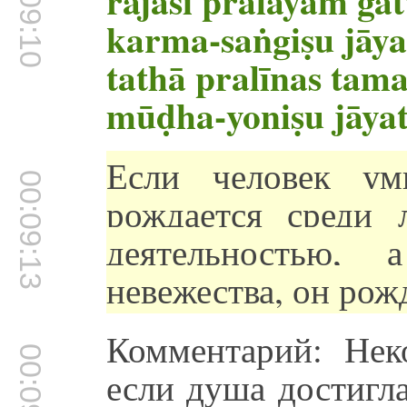
00:09:10
rajasi pralayaṁ ga
karma-saṅgiṣu jāya
tathā pralīnas tama
mūḍha-yoniṣu jāya
Если человек ум
00:09:13
рождается среди 
деятельностью,
невежества, он рож
Комментарий: Нек
00:09:49
если душа достигл