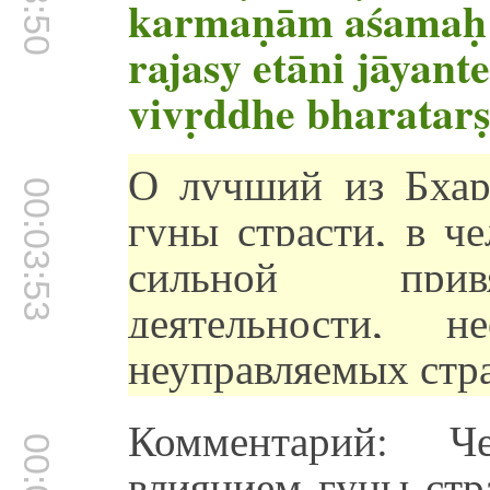
karmaṇām aśamaḥ
rajasy etāni jāyante
vivṛddhe bharatar
О лучший из Бхара
00:03:53
гуны страсти, в ч
сильной привя
деятельности, 
неуправляемых стр
Комментарий: Ч
влиянием гуны стр