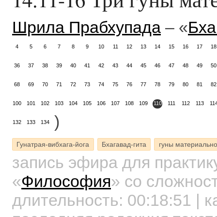
Шрила Прабхупада
– «
Бха
4
5
6
7
8
9
10
11
12
13
14
15
16
17
18
36
37
38
39
40
41
42
43
44
45
46
47
48
49
50
68
69
70
71
72
73
74
75
76
77
78
79
80
81
82
100
101
102
103
104
105
106
107
108
109
110
111
112
113
11
)
132
133
134
Гунатрая-вибхага-йога
Бхагавад-гита
гуны материальн
запись эфира для практи
«
Философия
»
со сложност
длительность:
00:18:51
| к