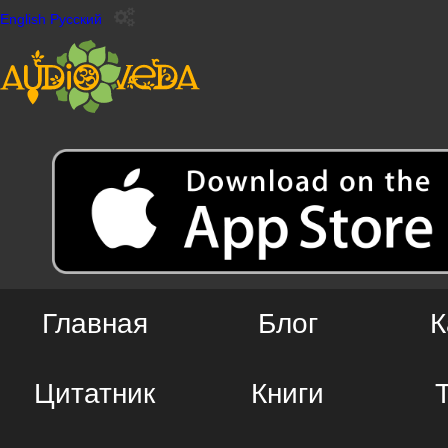
English
Русский
Главная
Блог
К
Цитатник
Книги