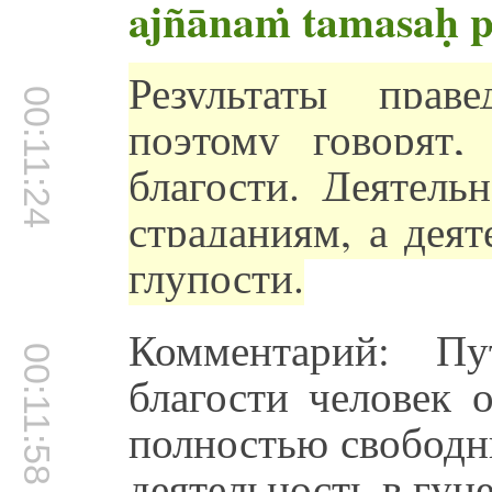
ajñānaṁ tamasaḥ 
Результаты прав
00:11:24
поэтому говорят,
благости. Деятель
страданиям, а деят
глупости.
Комментарий: Пу
00:11:58
благости человек 
полностью свободн
деятельность в гуне