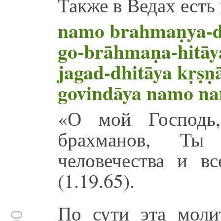
Также в Ведах есть
namo brahmaṇya-d
go-brāhmaṇa-hitāy
jagad-dhitāya kṛṣṇ
govindāya namo n
«О мой Господь,
брахманов, Ты
человечества и вс
(1.19.65).
По сути эта моли