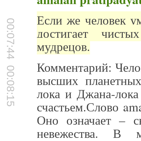
Если же человек ум
00:07:44
достигает чисты
мудрецов.
Комментарий: Челов
00:08:15
высших планетных
лока и Джана-лока
счастьем.Слово am
Оно означает – с
невежества. В 