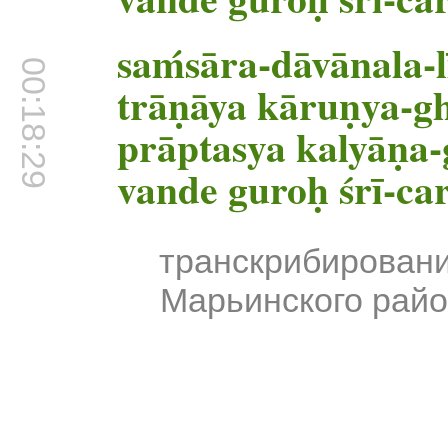
saḿsāra-dāvānala-l
00:18:29
trāṇāya kāruṇya
prāptasya kalyāṇa-
vande guroḥ śrī-c
транскрибирован
Марьинского райо