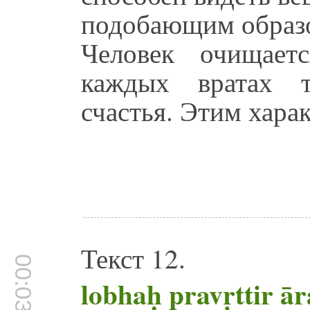
подобающим образо
Человек очищает
каждых вратах т
счастья. Этим харак
Текст 12.
00:03:50
lobhaḥ pravṛttir 