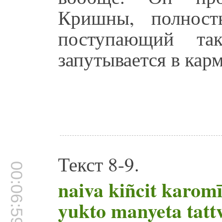
Кришны, полност
поступающий та
запутывается в кар
Текст 8-9.
00:06:59
naiva kiñcit karomī
yukto manyeta tattv