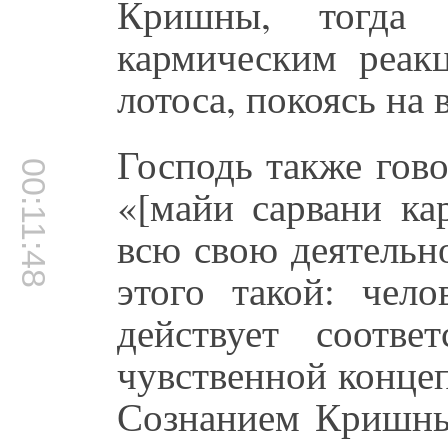
Кришны, тогда
кармическим реакц
лотоса, покоясь на 
Господь также гово
00:11:48
«[майи сарвани ка
всю свою деятельн
этого такой: чел
действует соотве
чувственной концеп
Сознанием Кришны,