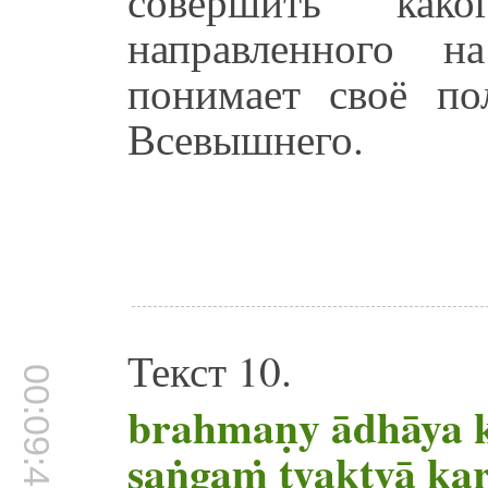
совершить как
направленного н
понимает своё по
Всевышнего.
Текст 10.
00:09:46
brahmaṇy ādhāya 
saṅgaṁ tyaktvā kar