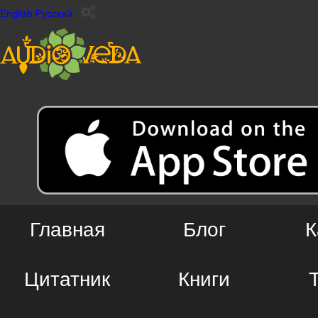
English
Русский
Главная
Блог
К
Цитатник
Книги