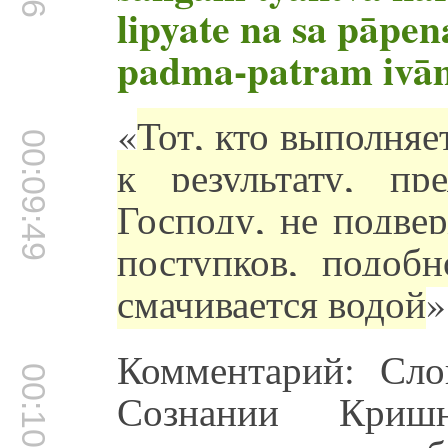
lipyate na sa pāpen
padma-patram ivā
«
Тот, кто выполняе
00:09:49
к результату, п
Господу, не подве
поступков, подобн
смачивается водой
»
Комментарий: Сло
00:10:13
Сознании Криш