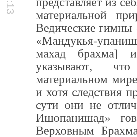
представляет из се
материальной при
Ведические гимны –
«Мандукья-упаниша
махад брахма] и
указывают, чт
материальном мире
и хотя следствия п
сути они не отли
Ишопанишад» гов
Верховным Брахм