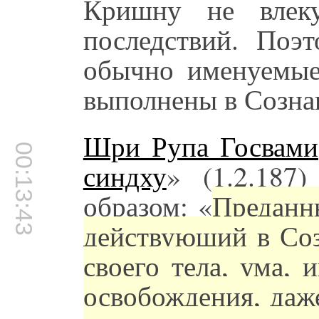
Кришну не влеку
последствий. Поэт
обычно именуемые 
выполнены в Созн
Шри Рупа Госвами
00:13:43
синдху
» (1.2.187
образом: «
Преданн
действующий в Со
своего тела, ума, 
освобождения, даж