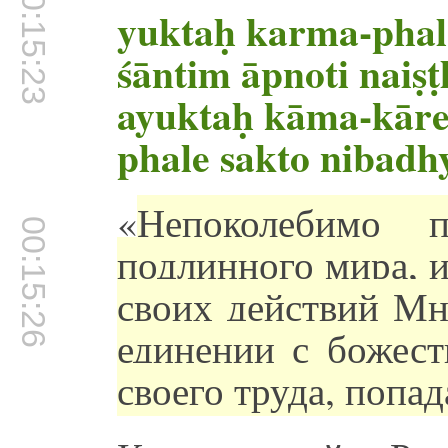
00:15:23
yuktaḥ karma-phal
śāntim āpnoti naiṣ
ayuktaḥ kāma-kār
phale sakto nibadh
«
Непоколебимо п
00:15:26
подлинного мира, и
своих действий Мне
единении с божест
своего труда, попад