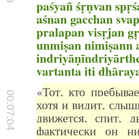
paśyañ śṛṇvan spṛś
aśnan gacchan svap
pralapan visṛjan g
unmiṣan nimiṣann 
indriyāṇīndriyārth
vartanta iti dhāray
«
Тот, кто пребыва
00:07:04
хотя и видит, слыши
движется, спит, д
фактически он ни