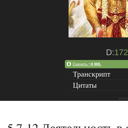
D:
172
Скачать
~4 Мб.
Транскрипт
Цитаты
adver
5.7-12 Деятельность 