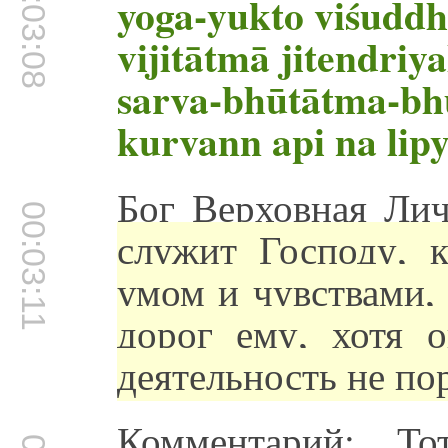
00:03:08
yoga-yukto viśudd
vijitātmā jitendriy
sarva-bhūtātma-bh
kurvann api na lipy
Бог Верховная Лич
00:03:11
служит Господу, к
умом и чувствами,
дорог ему, хотя о
деятельность не по
Комментарий: Т