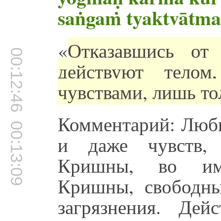
saṅgaṁ tyaktvātma
«
Отказавшись от 
00:12:46
действуют тело
чувствами, лишь то
Комментарий: Любы
00:13:09
и даже чувств,
Кришны, во имя
Кришны, свободны
загрязнения. Дей