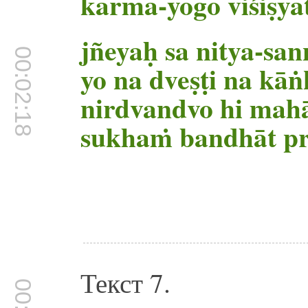
karma-yogo viśiṣya
jñeyaḥ sa nitya-san
00:02:18
yo na dveṣṭi na kāṅ
nirdvandvo hi mah
sukhaṁ bandhāt p
Текст 7.