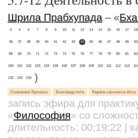
Шрила Прабхупада
– «
Бха
4
5
6
7
8
9
10
11
12
13
14
15
16
17
18
36
37
38
39
40
41
42
43
44
45
46
47
48
49
50
68
69
70
71
72
73
74
75
76
77
78
79
80
81
82
100
101
102
103
104
105
106
107
108
109
110
111
112
113
11
)
132
133
134
Сознание Кришны
Бхагавад-гита
Карма-санньяса-йога
запись эфира для практи
«
Философия
»
со сложност
длительность:
00:19:22
| к