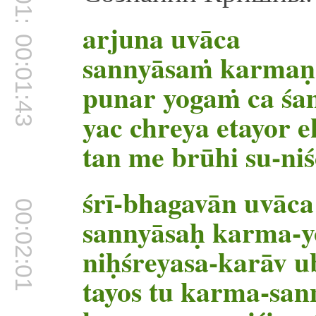
00:01:35
arjuna uvāca
00:01:43
sannyāsaṁ karmaṇ
punar yogaṁ ca śa
yac chreya etayor 
tan me brūhi su-ni
śrī-bhagavān uvāca
00:02:01
sannyāsaḥ karma-y
niḥśreyasa-karāv 
tayos tu karma-san