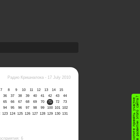
Радио Кришналока
-
17 July 2010
7
8
9
10
11
12
13
14
15
36
37
38
39
40
41
42
43
44
65
66
67
68
69
70
71
72
73
94
95
96
97
98
99
100
101
102
2
123
124
125
126
127
128
129
130
131
сприятия: 6