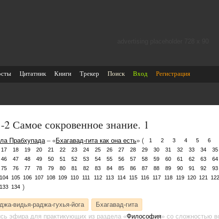
advertising placeholder 728 х 90
осты
Цитатник
Книги
Трекер
Поиск
Вход
Регистрация
1-2 Самое сокровенное знание. 1
ла Прабхупада
– «
Бхагавад-гита как она есть
» (
1
2
3
4
5
6
17
18
19
20
21
22
23
24
25
26
27
28
29
30
31
32
33
34
35
46
47
48
49
50
51
52
53
54
55
56
57
58
59
60
61
62
63
64
75
76
77
78
79
80
81
82
83
84
85
86
87
88
89
90
91
92
93
104
105
106
107
108
109
110
111
112
113
114
115
116
117
118
119
120
121
12
)
133
134
джа-видья-раджа-гухья-йога
Бхагавад-гита
ись эфира для практикующих
из раздела «
Философия
»
со сложностью во