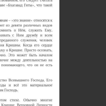
вованием, его следует считать
ве «Бхагавад Гиты», что такой
янам – «это знание» относятся к
оит из девяти различных видов
помнить о Нём, служить Ему,
рживать с Ним дружбу и всем
преданного служения, человек
ния Кришны. Когда его сердце
уку о Кришне. Просто осознать,
очно. Это может быть началом
личие между деятельностью на
, понимающего, что он не есть
ство Всевышнего Господа, Его
ды и всё это материальное
ам Господь.
этом стихе. Обычно многие
т Кришне, Верховной Личности