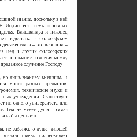
ршиной знания, поскольку в ней
 В Индии есть семь основных
андилья, Вайшванара и наконец
нет недостатка в философском
 девятая глава – это вершина –
 из Вед и других философских
чает понимание различия между
 преданное служение Господу.
, но лишь знанием внешним. В
ется много разных предметов:
трономия, технические науки и
учных учреждений. Существует
ет ни одного университета или
ше. Тем не менее душа – самая
еряло бы ценность.
а, не заботясь о душе, дающей
о второй главы, подчёркивает