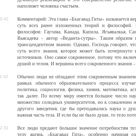
наполняет человека счастьем.
Комментарий: Эта глава «Бхагавад Гиты» называется ве
0:42
суть всех ранее изложенных теорий и философий.
философов: Гаутама, Канада, Капила, Ягьявалкья, С
Вьясадева – автор «Веданта-сутры». Таким образом 
трансцендентном знании. Однако, Господь говорит, что
суть всего знания, которое может быть почерпнуто
источников. Оно самое сокровенное, потому что вклю
душой и телом. И вершина всего сокровенного знания –
Обычно люди не обладают этим сокровенным знанием
1:42
рамках обычного образовательного процесса изуча
политика, социология, физика, химия, математика, ас
так далее. По всему миру имеется большое число на
множество солидных университетов, но к сожалению н
другого заведения, где бы преподавалась наука о ду
важная часть тела. И если бы не было души, то тело пот
Все люди предают большое значение потребностям тел
2:31
телу жизнь. «Бхагавад Гита», особенно начиная с