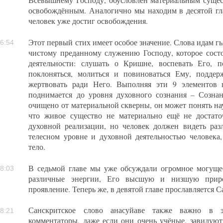
Всевышнему Господу, обусловлен материальным сущест
освобождённым. Аналогично мы находим в десятой гла
человек уже достиг освобождения.
Этот первый стих имеет особое значение. Слова идам гь
6:54
чистому преданному служению Господу, которое сост
деятельности: слушать о Кришне, воспевать Его, 
поклоняться, молиться и повиноваться Ему, подде
жертвовать ради Него. Выполняя эти 9 элементов 
поднимается до уровня духовного сознания – Созна
очищено от материальной скверны, он может понять на
что живое существо не материально ещё не достат
духовной реализации, но человек должен видеть раз
телесном уровне и духовной деятельностью человека
тело.
В седьмой главе мы уже обсуждали огромное могуще
8:03
различные энергии, Его высшую и низшую приро
проявление. Теперь же, в девятой главе прославляется С
Санскритское слово анасуйаве также важно в 
8:21
комментаторы, даже если они очень учёные, завидую