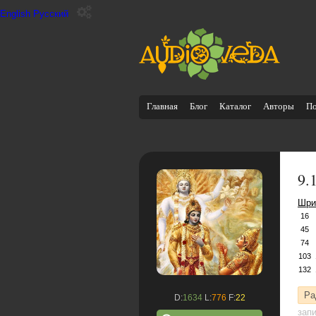
English
Русский
Главная
Блог
Каталог
Авторы
П
9.
Шри
16
45
74
103
132
Ра
D:
1634
L:
776
F:
22
зап