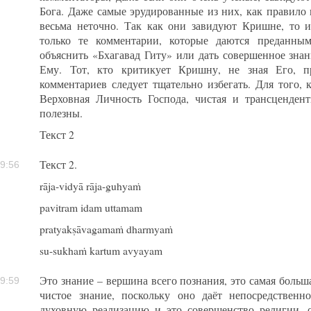
Бога. Даже самые эрудированные из них, как правило
весьма неточно. Так как они завидуют Кришне, то и
только те комментарии, которые даются преданн
объяснить «Бхагавад Гиту» или дать совершенное знан
Ему. Тот, кто критикует Кришну, не зная Его, п
комментариев следует тщательно избегать. Для того, 
Верховная Личность Господа, чистая и трансцендент
полезны.
Текст 2
Текст 2.
9:56
rāja-vidyā rāja-guhyaṁ
pavitram idam uttamam
pratyakṣāvagamaṁ dharmyaṁ
su-sukhaṁ kartum avyayam
Это знание – вершина всего познания, это самая больша
9:59
чистое знание, поскольку оно даёт непосредственн
духовную реализацию и это совершенство религии, 