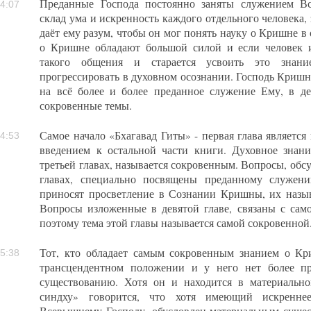
Преданные Господа постоянно заняты служением В
4:07
склад ума и искренность каждого отдельного человека
даёт ему разум, чтобы он мог понять науку о Кришне 
о Кришне обладают большой силой и если человек 
такого общения и старается усвоить это знани
прогрессировать в духовном осознании. Господь Криш
на всё более и более преданное служение Ему, в де
сокровенные темы.
Самое начало «Бхагавад Гиты» - первая глава являетс
4:53
введением к остальной части книги. Духовное знан
третьей главах, называется сокровенным. Вопросы, обс
главах, специально посвящены преданному служен
приносят просветление в Сознании Кришны, их назы
Вопросы изложенные в девятой главе, связаны с сам
поэтому тема этой главы называется самой сокровенной
Тот, кто обладает самым сокровенным знанием о Кри
5:38
трансцендентном положении и у него нет более пр
существованию. Хотя он и находится в материально
синдху» говорится, что хотя имеющий искренне