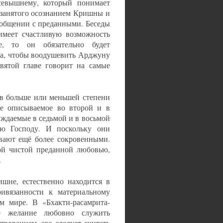
севышнему, который понимает
, занятого осознанием Кришны и
в общении с преданными. Беседы
имеет счастливую возможность
е, то он обязательно будет
на, чтобы воодушевить Арджуну
вятой главе говорит на самые
я в больше или меньшей степени
ие описываемое во второй и в
уждаемые в седьмой и в восьмой
ию Господу. И поскольку они
вают ещё более сокровенными.
ой чистой преданной любовью,
.
шне, естественно находится в
ивязанности к материальному
м мире. В «Бхакти-расамрита-
е желание любовно служить