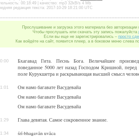
тельность:
00:18:49
| качество:
mp3
32kB/s
4 Mb
едняя редакция текста: 2017-10-29 18:21:00 UTC
Прослушивание и загрузка этого материала без авторизации 
Чтобы прослушать или скачать эту запись пожалуйста
Если вы еще не зарегистрировались –
просто сде
Как войдёте на сайт, появится плеер, а в боковом меню слева п
Бхагавад Гита. Песнь Бога. Величайшее произвед
0:00
поведанное 5000 лет назад Господом Кришной, перед
поле Курукшетра и раскрывающая высший смысл челов
Ом намо багавате Васудевайа
1:01
Ом намо багавате Васудевайа
Ом намо багавате Васудевайа
Глава девятая. Самое сокровенное знание.
1:29
śrī-bhagavān uvāca
1:34