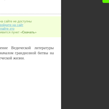
на сайте не доступны
войдите на сайт
лайте это
оявится пункт «
Скачать
»
ение Ведической литературы
 началом грандиозной битвы на
еческой жизни.