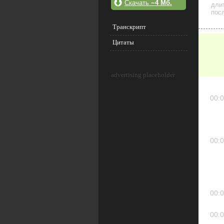
Скачать
~4 Мб.
дли
посл
Транскрипт
Цитаты
advertising placeholder
00:0
00:0
00:0
00:0