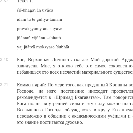
Текст 1.
2:37
śrī-bhagavān uvāca
idaṁ tu te guhya-tamaṁ
pravakṣyāmy anasūyave
jñānaṁ vijñāna-sahitaṁ
yaj jñātvā mokṣyase ’śubhāt
Бог, Верховная Личность сказал: Мой дорогой Ардж
2:40
завидуешь Мне, я открою тебе это самое сокровенно
избавишься ото всех несчастий материального существо
Комментарий: По мере того, как преданный Кришны в
3:21
Господе, на него постепенно нисходит просветле
рекомендуется в «Шримад Бхагаватам». Там говоритс
Бога полны внутренней силы и эту силу можно пости
Всевышнего Господа, обсуждаются в кругу Его преда
невозможно в общении с академическими учёными и 
это знание постигается духовно.