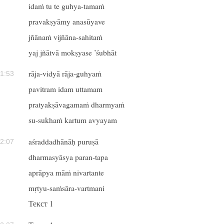
idaṁ tu te guhya-tamaṁ
pravakṣyāmy anasūyave
jñānaṁ vijñāna-sahitaṁ
yaj jñātvā mokṣyase ’śubhāt
rāja-vidyā rāja-guhyaṁ
1:53
pavitram idam uttamam
pratyakṣāvagamaṁ dharmyaṁ
su-sukhaṁ kartum avyayam
aśraddadhānāḥ puruṣā
2:07
dharmasyāsya paran-tapa
aprāpya māṁ nivartante
mṛtyu-saṁsāra-vartmani
Текст 1