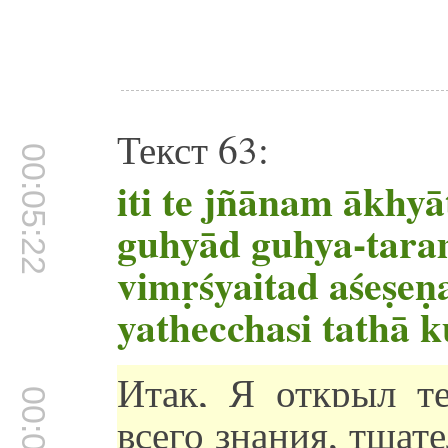
Текст 63:
00:05:22
iti te jñānam ākhy
guhyād guhya-tar
vimṛśyaitad aśeṣeṇ
yathecchasi tathā 
Итак, Я открыл те
всего знания, тщат