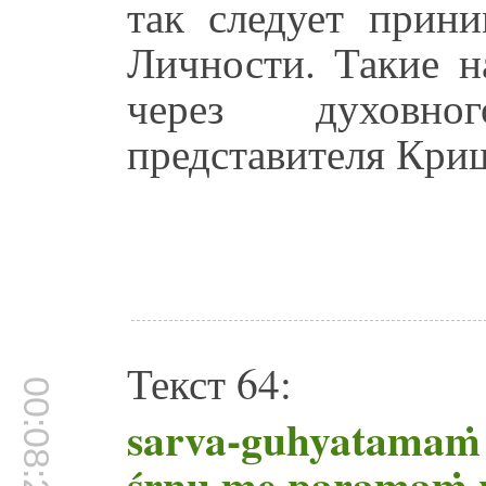
так следует прини
Личности. Такие н
через духовно
представителя Кри
Текст 64:
00:08:25
sarva-guhyatamaṁ
śṛṇu me paramaṁ 