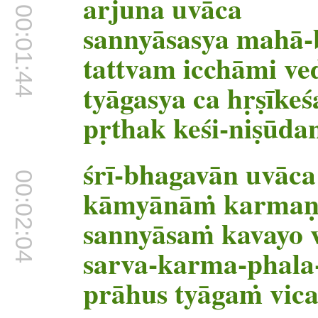
00:01:38
arjuna uvāca
00:01:44
sannyāsasya mahā-
tattvam icchāmi ve
tyāgasya ca hṛṣīkeś
pṛthak keśi-niṣūda
śrī-bhagavān uvāca
00:02:04
kāmyānāṁ karmaṇ
sannyāsaṁ kavayo 
sarva-karma-phala
prāhus tyāgaṁ vic