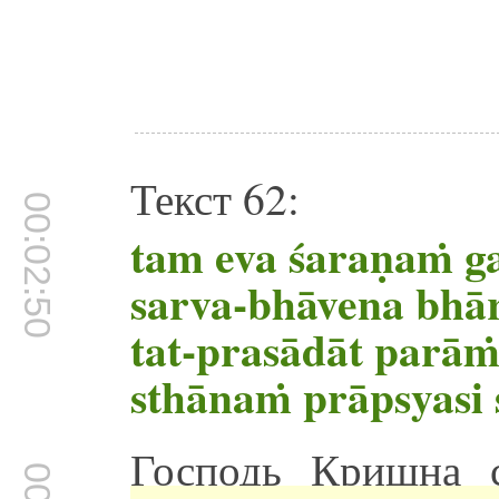
Текст 62:
00:02:50
tam eva śaraṇaṁ g
sarva-bhāvena bhā
tat-prasādāt parāṁ
sthānaṁ prāpsyasi
Господь Кришна 