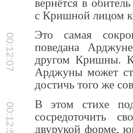
вернётся в обител
с Кришной лицом к
Это самая сокро
00:12:07
поведана Арджун
другом Кришны. К
Арджуны может ст
достичь того же со
В этом стихе под
00:12:54
сосредоточить 
двурукой форме, ю