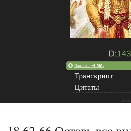
D:
143
Скачать
~4 Мб.
Транскрипт
Цитаты
adver
18.62-66 Оставь все в