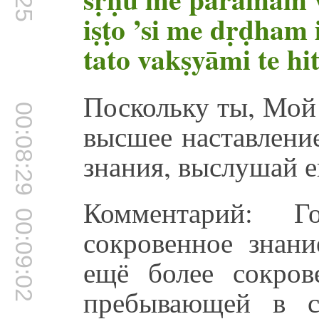
iṣṭo ’si me dṛḍham i
tato vakṣyāmi te h
Поскольку ты, Мой 
00:08:29
высшее наставление
знания, выслушай ег
Комментарий: Г
00:09:02
сокровенное знани
ещё более сокров
пребывающей в с