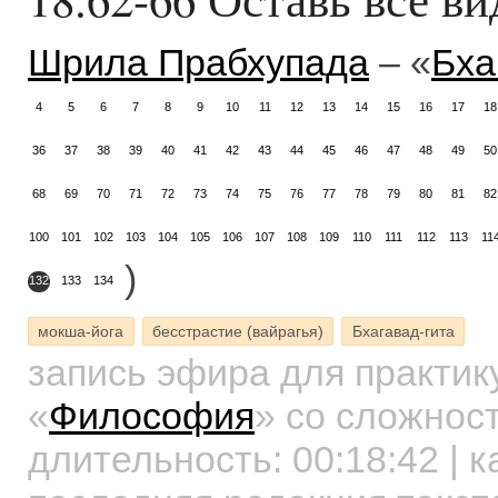
Шрила Прабхупада
– «
Бха
4
5
6
7
8
9
10
11
12
13
14
15
16
17
18
36
37
38
39
40
41
42
43
44
45
46
47
48
49
50
68
69
70
71
72
73
74
75
76
77
78
79
80
81
82
100
101
102
103
104
105
106
107
108
109
110
111
112
113
11
)
132
133
134
мокша-йога
бесстрастие (вайрагья)
Бхагавад-гита
запись эфира для практи
«
Философия
»
со сложност
длительность:
00:18:42
| к