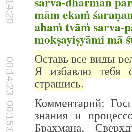
00:14:20
sarva-dharmān par
mām ekaṁ śaraṇaṁ
ahaṁ tvāṁ sarva-
mokṣayiṣyāmi mā ś
Оставь все виды ре
00:14:23
Я избавлю тебя о
страшись.
Комментарий: Гос
00:15:00
знания и процесс
Брахмана, Сверх