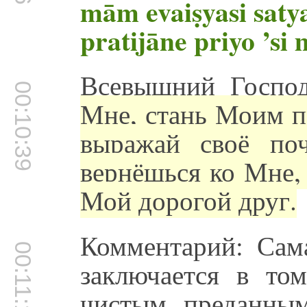
mām evaiṣyasi saty
pratijāne priyo ’si 
Всевышний Господ
00:10:39
Мне, стань Моим п
выражай своё по
вернёшься ко Мне,
Мой дорогой друг.
Комментарий: Сама
00:11:14
заключается в то
чистым преданны