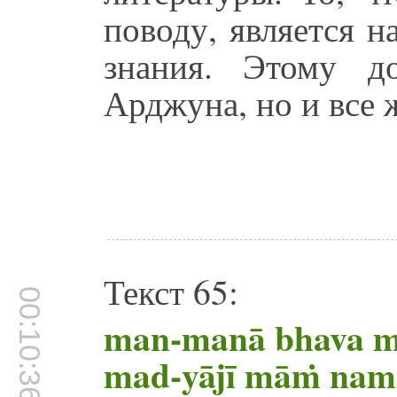
поводу, является 
знания. Этому д
Арджуна, но и все 
Текст 65:
00:10:36
man-manā bhava m
mad-yājī māṁ nam