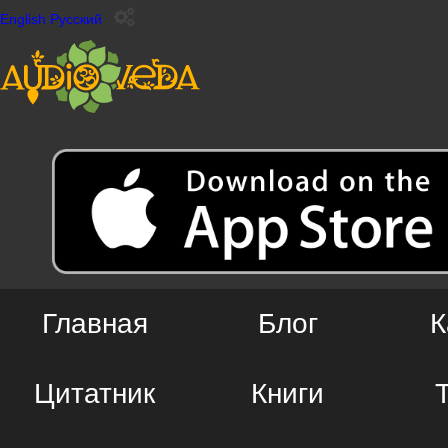
English
Русский
Главная
Блог
К
Цитатник
Книги