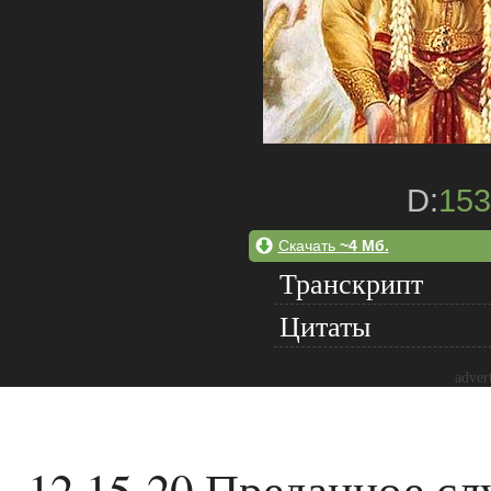
D:
153
Скачать
~4 Мб.
Транскрипт
Цитаты
adver
12.15-20 Преданное сл