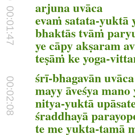
00:01:41
arjuna uvāca
00:01:47
evaṁ satata-yuktā 
bhaktās tvāṁ pary
ye cāpy akṣaram a
teṣāṁ ke yoga-vitt
śrī-bhagavān uvāca
00:02:08
mayy āveśya mano
nitya-yuktā upāsat
śraddhayā parayop
te me yukta-tamā 