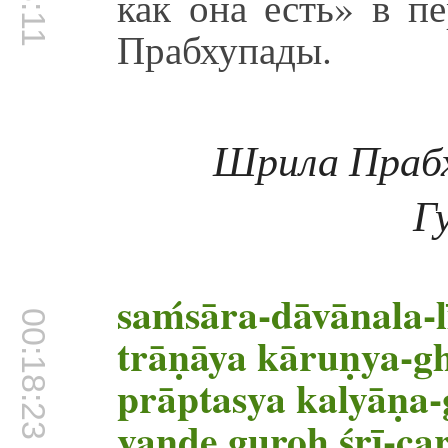
как она есть» в п
Прабхупады.
Шрила Праб
Г
saḿsāra-dāvānala-l
00:18:23
trāṇāya kāruṇya
prāptasya kalyāṇa-
vande guroḥ śrī-c