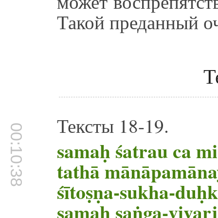
может воспрепятст
Такой преданный о
Т
Тексты 18-19.
00:10:38
samaḥ śatrau ca mi
tathā mānāpamāna
śītoṣṇa-sukha-duḥ
samaḥ saṅga-vivarj