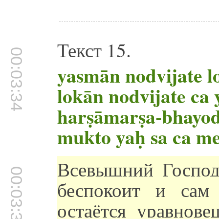
Текст 15.
00:03:34
yasmān nodvijate l
lokān nodvijate ca 
harṣāmarṣa-bhayod
mukto yaḥ sa ca me
Всевышний Господь
00:03:37
беспокоит и сам
остаётся уравнове