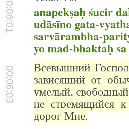
00:06:01
anapekṣaḥ śucir da
udāsīno gata-vyath
sarvārambha-parit
yo mad-bhaktaḥ sa
Всевышний Господь
00:06:03
зависящий от обы
умелый, свободный 
не стремящийся к 
дорог Мне.