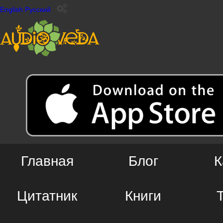
English
Русский
Главная
Блог
К
Цитатник
Книги