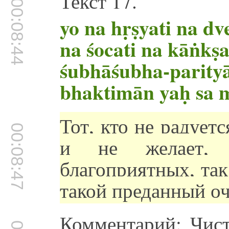
Текст 17.
00:08:44
yo na hṛṣyati na dve
na śocati na kāṅkṣa
śubhāśubha-parity
bhaktimān yaḥ sa 
Тот, кто не радуетс
00:08:47
и не желает, 
благоприятных, та
такой преданный о
Комментарий: Чист