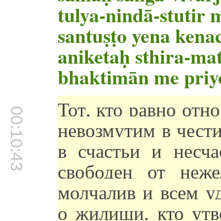
tulya-nindā-stutir 
santuṣṭo yena kenac
aniketaḥ sthira-mat
bhaktimān me priy
Тот, кто равно отно
00:10:43
невозмутим в чести
в счастьи и несча
свободен от неже
молчалив и всем уд
о жилищи, кто утв