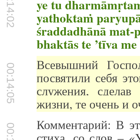
00:14:02
ye tu dharmāmṛta
yathoktaṁ paryupā
śraddadhānā mat-
bhaktās te ’tīva me
Всевышний Господ
00:14:05
посвятили себя эт
служения, сдела
жизни, те очень и 
Комментарий: В эт
стиха, со слов – 