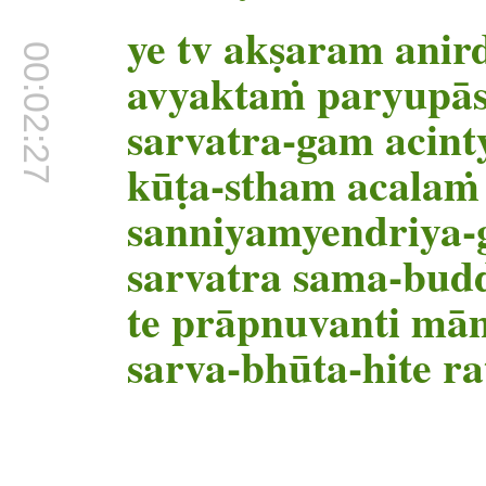
ye tv akṣaram ani
00:02:27
avyaktaṁ paryupās
sarvatra-gam acin
kūṭa-stham acala
sanniyamyendriya
sarvatra sama-bud
te prāpnuvanti mā
sarva-bhūta-hite r