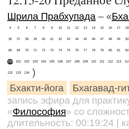
Шрила Прабхупада
– «
Бха
4
5
6
7
8
9
10
11
12
13
14
15
16
17
18
36
37
38
39
40
41
42
43
44
45
46
47
48
49
50
68
69
70
71
72
73
74
75
76
77
78
79
80
81
82
100
101
102
103
104
105
106
107
108
109
110
111
112
113
11
)
132
133
134
Бхакти-йога
Бхагавад-ги
запись эфира для практи
«
Философия
»
со сложност
длительность:
00:19:24
| к